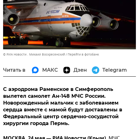
© РИА Новости . Михаил Воскресенский
Перейти в фотобанк
Читать в
МАКС
Дзен
Telegram
С аэродрома Раменское в Симферополь
вылетел самолет Ан-148 МЧС России.
Новорожденный мальчик с заболеванием
сердца вместе с мамой будут доставлены в
Федеральный центр сердечно-сосудистой
хирургии города Пермь.
МОСКВА, 24 мая — РИА Новости (Крым).
МЧС