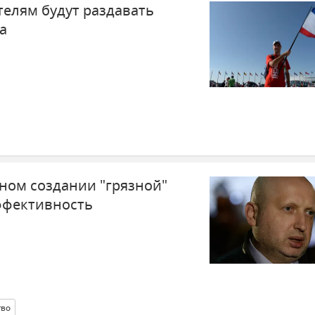
елям будут раздавать
а
ном создании "грязной"
эффективность
тво