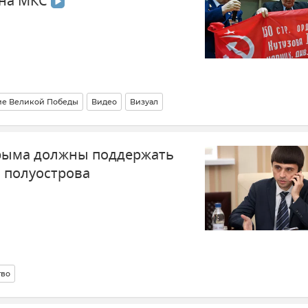
 на МКС
ие Великой Победы
Видео
Визуал
Крыма должны поддержать
 полуострова
тво