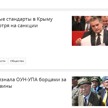
ые стандарты в Крыму
тря на санкции
ости
Общество
изнала ОУН-УПА борцами за
раины