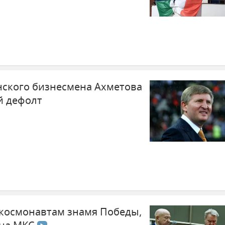
нского бизнесмена Ахметова
й дефолт
космонавтам знамя Победы,