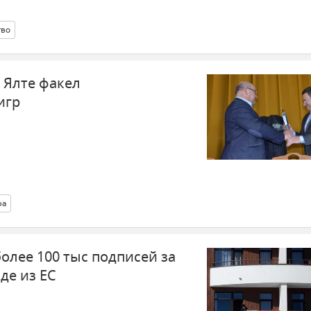
тво
 Ялте факел
игр
ра
олее 100 тыс подписей за
де из ЕС