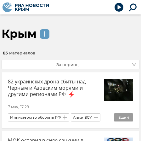
Крым
85
материалов
За период
82 украинских дрона сбиты над
Черным и Азовским морями и
другими регионами РФ
7 мая, 17:29
Министерство обороны РФ
Атаки ВСУ
Еще
4
Обстрелы ВСУ
МОК оставил в силе санкции в
ВСУ (Вооруженные силы Украины)