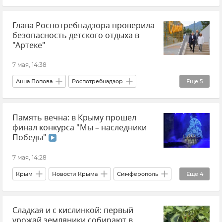
Ситуация вокруг скифского золота
Глава Роспотребнадзора проверила
Историко-археологический музей-заповедник "Херсонес Таврический"
безопасность детского отдыха в
Севастополь
Крым
Украина
"Артеке"
7 мая, 14:38
Анна Попова
Роспотребнадзор
Еще
5
МДЦ "Артек"
Крым
Детский отдых
Память вечна: в Крыму прошел
Безопасность
Новости
финал конкурса "Мы – наследники
Победы"
7 мая, 14:28
Крым
Новости Крыма
Симферополь
Еще
4
Сергей Аксенов
Владимир Константинов
Сладкая и с кислинкой: первый
дети
Конкурс
урожай земляники собирают в