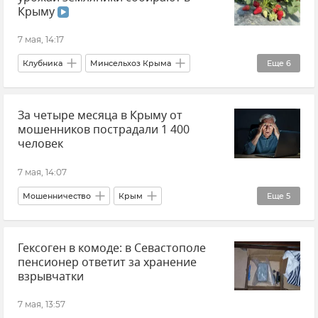
Крыму
7 мая, 14:17
Клубника
Минсельхоз Крыма
Еще
6
Денис Кратюк
Крым
Новости Крыма
За четыре месяца в Крыму от
Видео
Сельское хозяйство
Видео
мошенников пострадали 1 400
человек
7 мая, 14:07
Мошенничество
Крым
Еще
5
Новости Крыма
Общество
Гексоген в комоде: в Севастополе
Кибербезопасность
Киберпреступность
пенсионер ответит за хранение
МВД по Республике Крым
взрывчатки
7 мая, 13:57