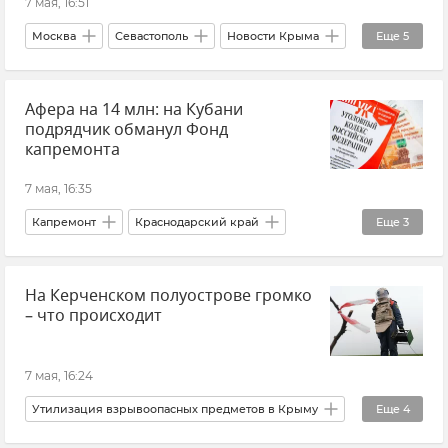
7 мая, 16:51
Москва
Севастополь
Новости Крыма
Еще
5
Новости Севастополя
Крым
Афера на 14 млн: на Кубани
День Победы
Общество
Вечный огонь
подрядчик обманул Фонд
капремонта
7 мая, 16:35
Капремонт
Краснодарский край
Еще
3
Новости
Происшествия
На Керченском полуострове громко
МВД по Краснодарскому краю
– что происходит
7 мая, 16:24
Утилизация взрывоопасных предметов в Крыму
Еще
4
Ленинский район
Крым