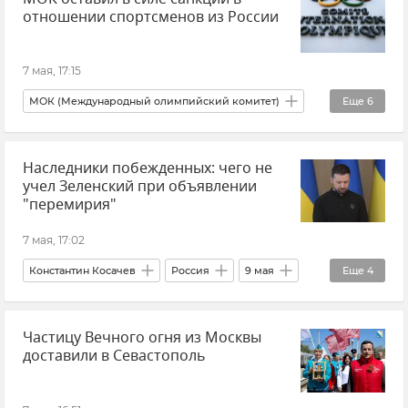
отношении спортсменов из России
Новости СВО
Беспилотник (БПЛА, дрон)
7 мая, 17:15
МОК (Международный олимпийский комитет)
Еще
6
Спорт
Новости
В мире
Россия
Наследники побежденных: чего не
Белоруссия
Олимпийский комитет России
учел Зеленский при объявлении
"перемирия"
7 мая, 17:02
Константин Косачев
Россия
9 мая
Еще
4
День Победы
Украина
Память
Частицу Вечного огня из Москвы
Перемирие
доставили в Севастополь