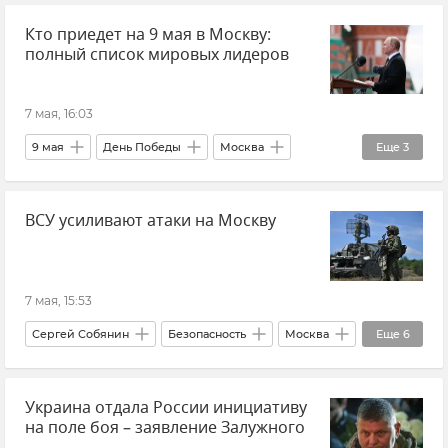
Кто приедет на 9 мая в Москву:
Новости Крыма
Керченский полуостров
полный список мировых лидеров
7 мая, 16:03
9 мая
День Победы
Москва
Еще
3
Россия
Парад
Новости
ВСУ усиливают атаки на Москву
7 мая, 15:53
Сергей Собянин
Безопасность
Москва
Еще
6
Беспилотник (БПЛА, дрон)
Атаки ВСУ
Украина отдала России инициативу
Обстрелы ВСУ
на поле боя – заявление Залужного
ВСУ (Вооруженные силы Украины)