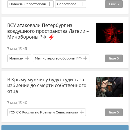
Новости Севастополя
Севастополь
Еще
3
Происшествия
ВСУ атаковали Петербург из
Прокуратура города Севастополя
воздушного пространства Латвии –
Взрывное устройство
Минобороны РФ
7 мая, 13:45
Новости
Министерство обороны РФ
Еще
5
Санкт-Петербург
Россия
В Крыму мужчину будут судить за
Беспилотник (БПЛА, дрон)
Латвия
избиение до смерти собственного
Украина
отца
7 мая, 13:40
ГСУ СК России по Крыму и Севастополю
Еще
5
Прокуратура Республики Крым