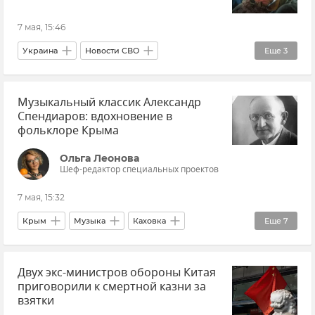
Новости СВО
Новости
7 мая, 15:46
Украина
Новости СВО
Еще
3
Валерий Залужный
Музыкальный классик Александр
ВСУ (Вооруженные силы Украины)
Россия
Спендиаров: вдохновение в
фольклоре Крыма
Ольга Леонова
Шеф-редактор специальных проектов
7 мая, 15:32
Крым
Музыка
Каховка
Еще
7
Иван Айвазовский
Армения
Двух экс-министров обороны Китая
Искусство
приговорили к смертной казни за
Великая Октябрьская социалистическая революция
взятки