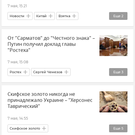
Крымские татары
Ялта
Судак
7 мая, 15:21
Новости
Китай
Взятка
Еще
2
Смертная казнь
Коррупция
От "Сарматов" до "Честного знака" –
Путин получил доклад главы
"Ростеха"
7 мая, 15:08
Ростех
Сергей Чемезов
Еще
3
Владимир Путин (политик)
Россия
Скифское золото никогда не
Наука и технологии
принадлежало Украине – "Херсонес
Таврический"
7 мая, 14:55
Скифское золото
Еще
5