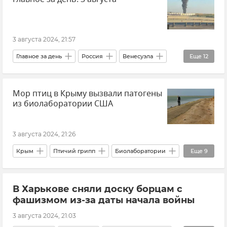
Новости Крыма
3 августа 2024, 21:57
Главное за день
Россия
Венесуэла
Еще
12
Феодосия
Крым
Иран
Израиль
Мор птиц в Крыму вызвали патогены
В мире
Виноделие в Крыму
из биолаборатории США
Происшествия
Безопасность
Ростовская область
Орловская область
3 августа 2024, 21:26
Новости
Новости Крыма
Крым
Птичий грипп
Биолаборатории
Еще
9
Ветеринария
В Харькове сняли доску борцам с
Госкомитет ветеринарии Республики Крым
фашизмом из-за даты начала войны
Безопасность
Здоровье
Птицы
3 августа 2024, 21:03
Птицы Крыма
Заповедник Аскания Нова