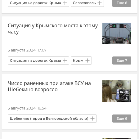
Ситуация на дорогах Крыма
Севастополь
Еще
6
ДТП
Ситуация у Крымского моста к этому
Ситуация на дорогах Крыма и хроника ДТП
часу
ДТП в Крыму и Севастополе
Происшествия
УМВД России по Севастополю
3 августа 2024, 17:07
Новости Крыма
Ситуация на дорогах Крыма
Крым
Еще
7
Крымский мост
Транспорт
Логистика
Число раненных при атаке ВСУ на
Керчь
Тамань
Краснодарский край
Шебекино возросло
Новости Крыма
3 августа 2024, 16:54
Шебекино (город в Белгородской области)
Еще
6
Белгородская область