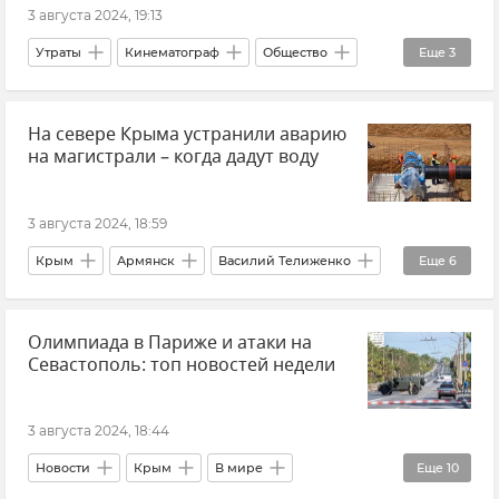
3 августа 2024, 19:13
Утраты
Кинематограф
Общество
Еще
3
Культура
Искусство
Кино
На севере Крыма устранили аварию
на магистрали – когда дадут воду
3 августа 2024, 18:59
Крым
Армянск
Василий Телиженко
Еще
6
Вода Крыма
Вода в Крыму
ЖКХ
Олимпиада в Париже и атаки на
ЖКХ Крыма и Севастополя
Общество
Севастополь: топ новостей недели
Новости Крыма
3 августа 2024, 18:44
Новости
Крым
В мире
Еще
10