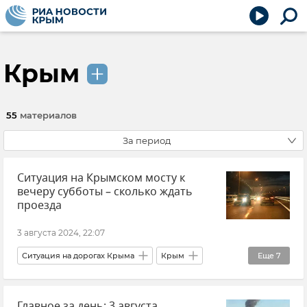
Крым
55
материалов
За период
Ситуация на Крымском мосту к
вечеру субботы – сколько ждать
проезда
3 августа 2024, 22:07
Ситуация на дорогах Крыма
Крым
Еще
7
Крымский мост
Транспорт
Логистика
Главное за день: 3 августа
Керчь
Тамань
Краснодарский край