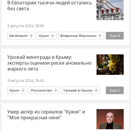
В Евпатории тысячи людей остались
Отключение электроэнергии в Крыму
без света
Электросети
Электростанция
ЖКХ
ЖКХ Крыма и Севастополя
Общество
3 августа 2024, 19:59
Новости Крыма
Евпатория
Крым
Владимир Воронкин
Еще
8
ГУП РК "Крымэнерго"
Энергосистема Крыма
Урожай винограда в Крыму:
Отключение электроэнергии в Крыму
эксперты оценили риски аномально
Электросети
Электростанция
ЖКХ
жаркого лета
ЖКХ Крыма и Севастополя
Новости Крыма
3 августа 2024, 19:42
Крым
Роскачество
Урожай в Крыму
Еще
5
Урожай
Виноделие в Крыму
Умер актер из сериалов "Кухня" и
Виноделие
Новости Крыма
Новости
"Моя прекрасная няня"