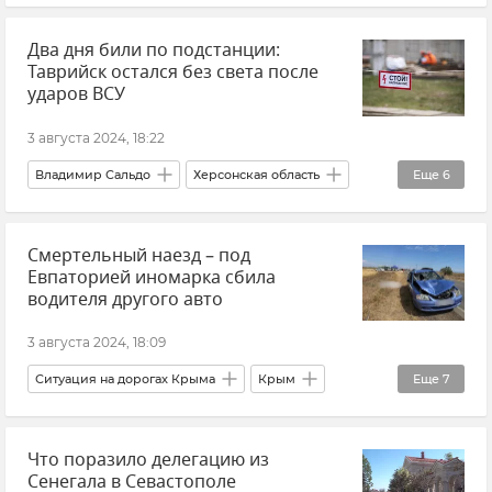
Крушение пассажирского поезда "Казань-Адлер" в Волгоградской области
Два дня били по подстанции:
Украина
Владимир Зеленский
Таврийск остался без света после
Атаки ВСУ на Крым
Происшествия
ударов ВСУ
Политика
Олимпийские игры-2024
3 августа 2024, 18:22
Топ новостей недели
Севастополь
Владимир Сальдо
Херсонская область
Еще
6
Юрий Нимченко
Происшествия
Обстрелы ВСУ
Смертельный наезд – под
ВСУ (Вооруженные силы Украины)
Евпаторией иномарка сбила
Таврийск
Новости
водителя другого авто
Новые регионы России
3 августа 2024, 18:09
Ситуация на дорогах Крыма
Крым
Еще
7
Сакский район
Происшествия
ДТП
Что поразило делегацию из
Ситуация на дорогах Крыма и хроника ДТП
Сенегала в Севастополе