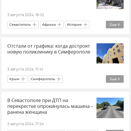
ДТП в Крыму и Севастополе
Госавтоинспекция Крыма
Новости Крыма
3 августа 2024, 18:02
Севастополь
Африка
История
Еще
6
Культура
Народная дипломатия
Отстали от графика: когда достроят
Общество
В мире
Новости Крыма
новую поликлинику в Симферополе
Новый Херсонес
3 августа 2024, 17:41
Крым
Симферополь
Еще
5
Здравоохранение в Крыму и Севастополе
В Севастополе при ДТП на
Нацпроект "Здравоохранение"
Общество
перекрестке опрокинулась машина –
Юрий Гоцанюк
Новости Крыма
ранена женщина
3 августа 2024, 17:24