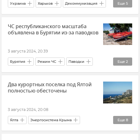
Украина
Харьков
Декоммунизация
Еще
5
Херсонская область
Новости Крыма
Памятники
История
ЧС республиканского масштаба
Великая Отечественная война
В мире
объявлена в Бурятии из-за паводков
Новости
3 августа 2024, 20:39
Бурятия
Режим ЧС
Паводки
Еще
2
Новости
Общество
Два курортных поселка под Ялтой
полностью обесточены
3 августа 2024, 20:08
Ялта
Энергосистема Крыма
Еще
8
ГУП РК "Крымэнерго"