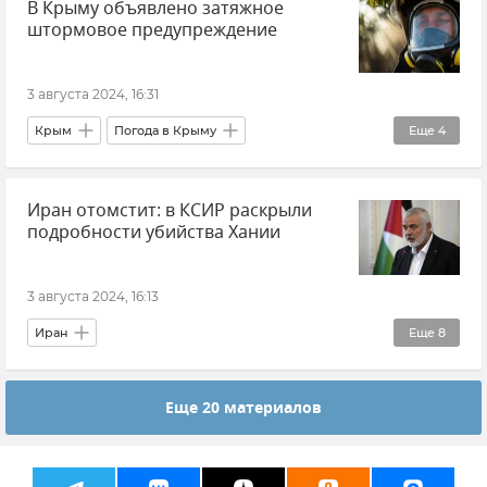
В Крыму объявлено затяжное
Обстрелы Белгородской области
штормовое предупреждение
Происшествия
Вячеслав Гладков
Обстрелы ВСУ
Новости
3 августа 2024, 16:31
Крым
Погода в Крыму
Еще
4
Крымская погода
Иран отомстит: в КСИР раскрыли
ГУ МЧС РФ по Республике Крым
подробности убийства Хании
Штормовое предупреждение
Новости Крыма
3 августа 2024, 16:13
Иран
Еще
8
Корпус стражей исламской революции (КСИР)
Еще 20 материалов
Исмаил Хания
В мире
Израиль
США
Теракт
Новости
ХАМАС