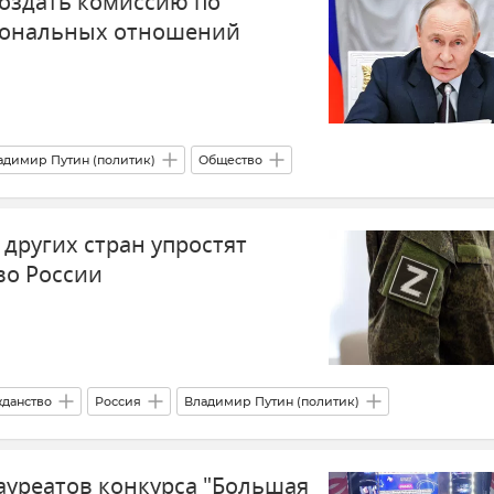
оздать комиссию по
ональных отношений
адимир Путин (политик)
Общество
других стран упростят
во России
жданство
Россия
Владимир Путин (политик)
ауреатов конкурса "Большая