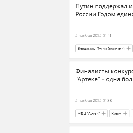
Путин поддержал и
России Годом един
5 ноября 2025, 21:41
Владимир Путин (политик)
Крым многонациональный
Финалисты конкурс
"Артеке" – одна б
5 ноября 2025, 21:38
МДЦ "Артек"
Крым
Большая перемена
Обще