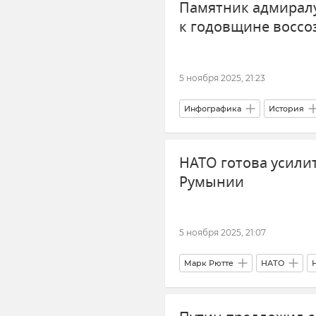
Памятник адмиралу
к годовщине восс
5 ноября 2025, 21:23
Инфографика
История
Адмирал Павел Нахимов
НАТО готова усили
Румынии
5 ноября 2025, 21:07
Марк Рютте
НАТО