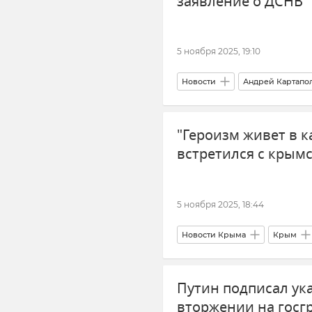
заявление о ДСНВ
5 ноября 2025, 19:10
Новости
Андрей Картапо
Договор о стратегических наст
"Героизм живет в 
Договор о всеобъемлющем зап
встретился с кры
В мире
Ядерное сдержи
5 ноября 2025, 18:44
Новости Крыма
Крым
КФУ (Крымский федеральный у
Путин подписал ук
вторжении на госг