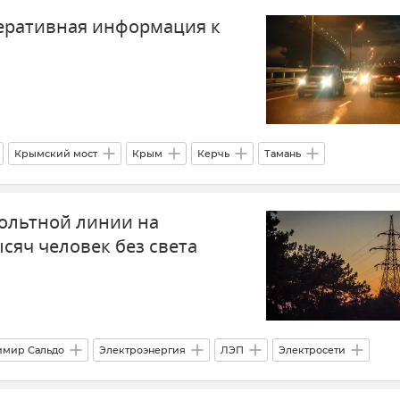
еративная информация к
Крымский мост
Крым
Керчь
Тамань
реди на Крымском мосту
ольтной линии на
сяч человек без света
имир Сальдо
Электроэнергия
ЛЭП
Электросети
ктроэнергии