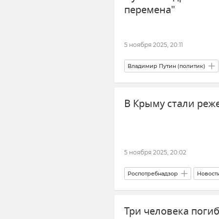
перемена"
5 ноября 2025, 20:11
Владимир Путин (политик)
Росмолодежь
Министерст
В Крыму стали реж
Минпросвещения РФ
5 ноября 2025, 20:02
Роспотребнадзор
Новост
Здоровье
Здравоохранен
Три человека погиб