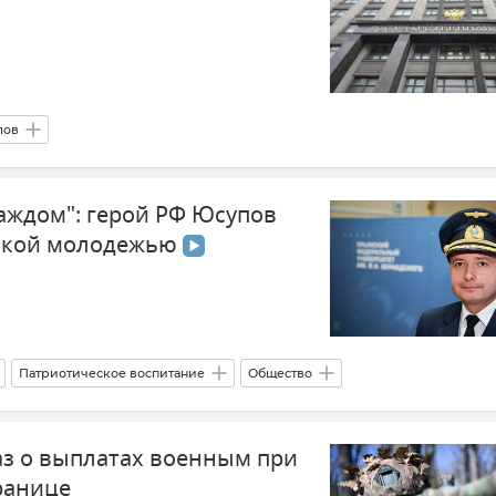
лов
упательных вооружениях (ДСНВ)
каждом": герой РФ Юсупов
рещении ядерных испытаний (ДВЗЯИ)
Россия
США
мской молодежью
вание
Патриотическое воспитание
Общество
ниверситет)
аз о выплатах военным при
ранице