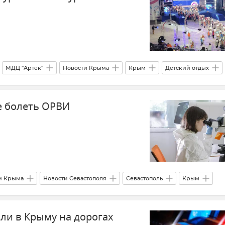
МДЦ "Артек"
Новости Крыма
Крым
Детский отдых
во науки и высшего образования России (Минобрнауки РФ)
е болеть ОРВИ
и Крыма
Новости Севастополя
Севастополь
Крым
ие в Крыму и Севастополе
Коронавирус
Грипп
ОРВИ
ли в Крыму на дорогах