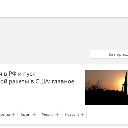
За перио
 в РФ и пуск
й ракеты в США: главное
Крыма
Крым
Россия
Новости