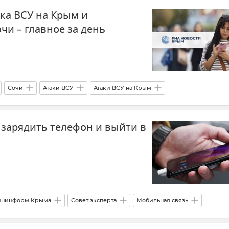
ка ВСУ на Крым и
м
чи – главное за день
Сочи
Атаки ВСУ
Атаки ВСУ на Крым
и
Землетрясение
Севастополь
 зарядить телефон и выйти в
)
чайных ситуаций Российской Федерации)
нинформ Крыма
Совет эксперта
Мобильная связь
Энергосистема Крыма
Электроэнергия
Электросети