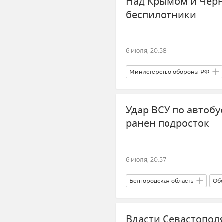
Над Крымом и Чер
беспилотники
6 июля, 20:58
Министерство обороны РФ
Атаки ВСУ на Крым
Удар ВСУ по автобу
ранен подросток
6 июля, 20:57
Белгородская область
Об
Обстрелы ВСУ
Новости
Власти Севастопол