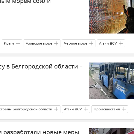
ным морем сбили
Крым
Азовское море
Черное море
Атаки ВСУ
су в Белгородской области –
стрелы Белгородской области
Атаки ВСУ
Происшествия
Беспилотник (БПЛА, дрон)
я разработали новые меры