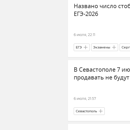
Названо число сто
Отключение электроэнергии
ЕГЭ-2026
6 июля, 22:11
ЕГЭ
Экзамены
Серг
В Севастополе 7 и
продавать не будут
6 июля, 21:57
Севастополь