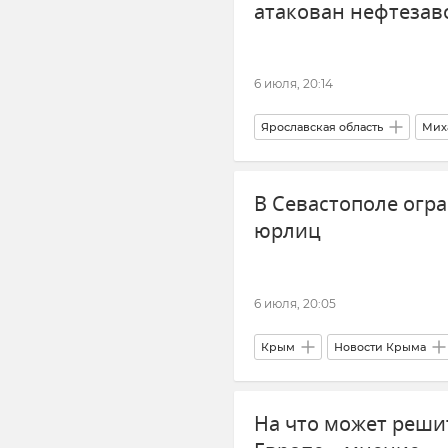
атакован нефтезав
6 июля, 20:14
Ярославская область
Мих
Происшествия
Новости 
В Севастополе огр
юрлиц
6 июля, 20:05
Крым
Новости Крыма
Отключение электроэнергии в
На что может реши