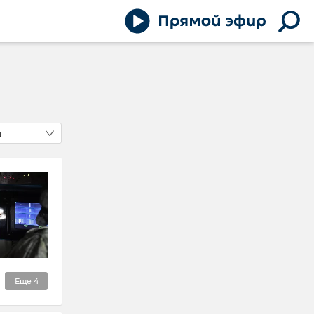
д
Еще
4