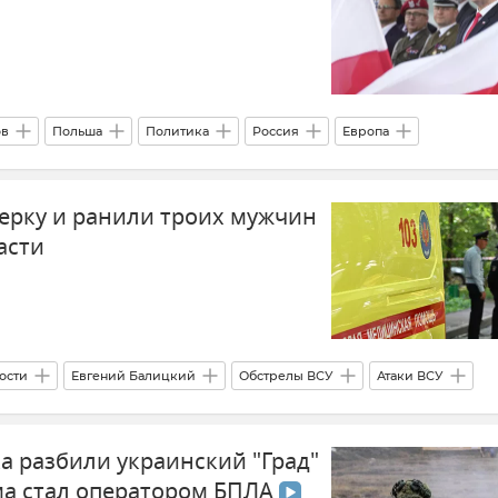
ов
Польша
Политика
Россия
Европа
ерку и ранили троих мужчин
асти
ости
Евгений Балицкий
Обстрелы ВСУ
Атаки ВСУ
а разбили украинский "Град"
ыма стал оператором БПЛА