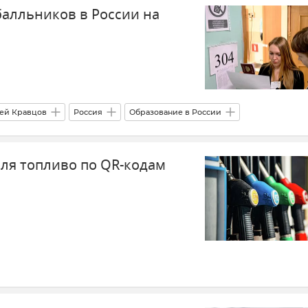
балльников в России на
Электричество
Электросети Крыма
Новости Крыма
ей Кравцов
Россия
Образование в России
юля топливо по QR-кодам