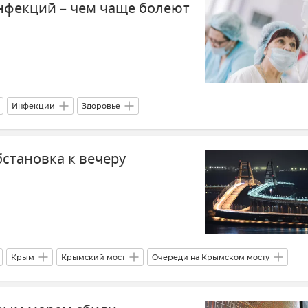
нфекций – чем чаще болеют
Инфекции
Здоровье
вастополе
Здравоохранение в России
становка к вечеру
Крым
Крымский мост
Очереди на Крымском мосту
Керчь
Тамань
Новости
Новости Крыма