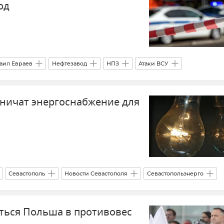
од
аил Евраев
Нефтезавод
НПЗ
Атаки ВСУ
СВО
Новости
аничат энергоснабжение для
Севастополь
Новости Севастополя
Севастопольэнерго
 Крыму
ться Польша в противовес