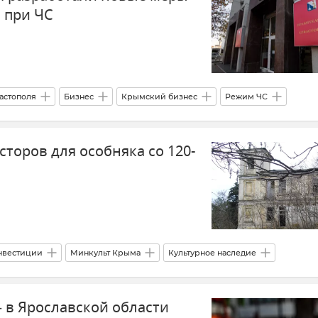
 при ЧС
астополя
Бизнес
Крымский бизнес
Режим ЧС
торов для особняка со 120-
нвестиции
Минкульт Крыма
Культурное наследие
– в Ярославской области