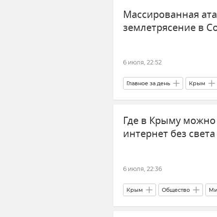
Массированная ата
ГУ МЧС РФ по Республике Кры
землетрясение в Со
6 июля, 22:52
Главное за день
Крым
Великобритания
Новост
Где в Крыму можно
Служба внешней разведки (СВР
интернет без света
МЧС РФ (Министерство чрезвы
6 июля, 22:36
Крым
Общество
Ми
Связь
Связь в Крыму