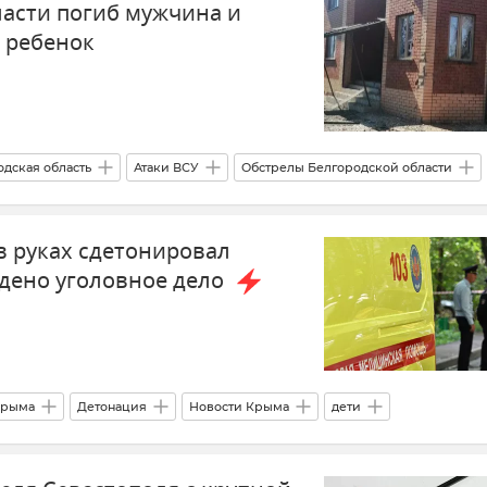
ласти погиб мужчина и
 ребенок
одская область
Атаки ВСУ
Обстрелы Белгородской области
твия
в руках сдетонировал
ждено уголовное дело
Крыма
Детонация
Новости Крыма
дети
м Крыма и Севастополя
Прокуратура Республики Крым