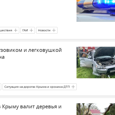
шествия
ГАИ
Новости
рузовиком и легковушкой
на
Ситуация на дорогах Крыма и хроника ДТП
Красногвардейский район
ГУ МЧС РФ по Республике Крым
 Крыму валит деревья и