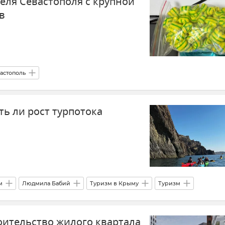
еля Севастополя с крупной
в
астополь
рым и городу Севастополю
Происшествия
наркотики
ть ли рост турпотока
м
Людмила Бабий
Туризм в Крыму
Туризм
Крым курортный
оительство жилого квартала