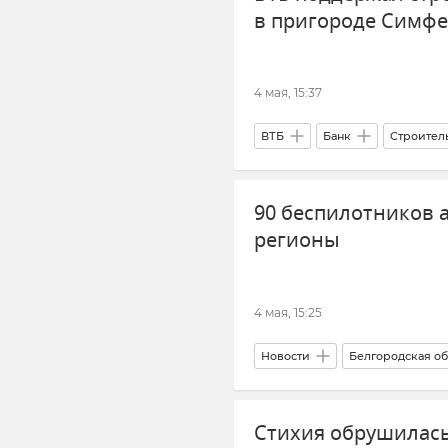
в пригороде Симф
4 мая, 15:37
ВТБ
Банк
Строител
90 беспилотников 
регионы
4 мая, 15:25
Новости
Белгородская об
Калужская область
Смоле
Стихия обрушилась
Московская область
ПВО