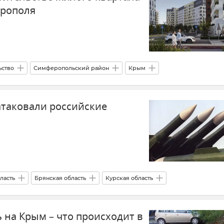
ерополя
ьство
Симферопольский район
Крым
атаковали российские
ласть
Брянская область
Курская область
нская область
Нижегородская область
Тульская область
 на Крым – что происходит в
Беспилотник (БПЛА, дрон)