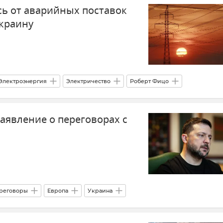
сь от аварийных поставок
Украину
Электроэнергия
Электричество
Роберт Фицо
ктроэнергии
аявление о переговорах с
реговоры
Европа
Украина