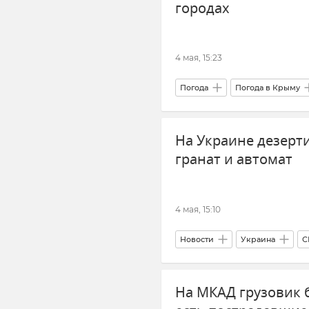
городах
4 мая, 15:23
Погода
Погода в Крыму
Керчь
ГУ МЧС РФ по Рес
На Украине дезерт
гранат и автомат
4 мая, 15:10
Новости
Украина
С
Дезертирство в ВСУ
На МКАД грузовик б