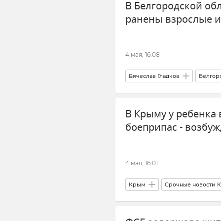
В Белгородской об
ранены взрослые и
4 мая, 16:08
Вячеслав Гладков
Белгор
Обстрелы ВСУ
Происшес
В Крыму у ребенка 
боеприпас - возбу
4 мая, 16:01
Крым
Срочные новости 
Советский район
Следко
Происшествия