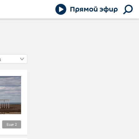
д
Еще
2