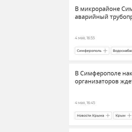
В микрорайоне Си
аварийный трубопр
4 мая, 16:55
Симферополь
Водоснабж
В Симферополе нак
организаторов жде
4 мая, 16:45
Новости Крыма
Крым
МВД по Республике Крым