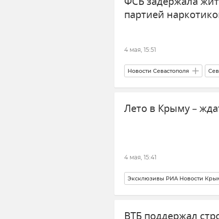
ФСБ задержала жит
партией наркотико
4 мая, 15:51
Новости Севастополя
Сев
УФСБ России по Республике К
Лето в Крыму – жда
4 мая, 15:41
Эксклюзивы РИА Новости Кры
Крым
Отдых в Крыму
ВТБ поддержал стр