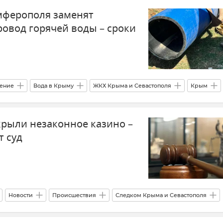
мферополя заменят
овод горячей воды – сроки
ение
Вода в Крыму
ЖКХ Крыма и Севастополя
Крым
рыли незаконное казино –
т суд
Новости
Происшествия
Следком Крыма и Севастополя
Казино