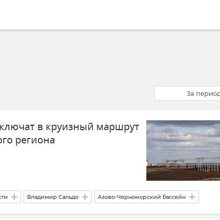
За перио
включат в круизный маршрут
го региона
сти
Владимир Сальдо
Азово-Черноморский бассейн
зм