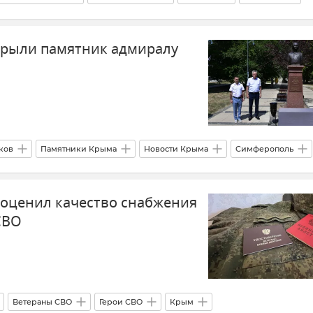
крыли памятник адмиралу
ков
Памятники Крыма
Новости Крыма
Симферополь
Память
оценил качество снабжения
СВО
Ветераны СВО
Герои СВО
Крым