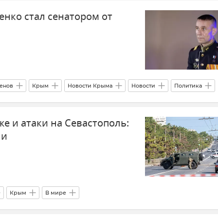
енко стал сенатором от
енов
Крым
Новости Крыма
Новости
Политика
е и атаки на Севастополь:
ли
Крым
В мире
 "Казань-Адлер" в Волгоградской области
Украина