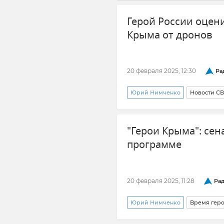
Герой России оцен
Крыма от дронов
20 февраля 2025, 12:30
Ра
Юрий Нимченко
Новости С
Безопасность Республики Крым
"Герои Крыма": сен
программе
20 февраля 2025, 11:28
Рад
Юрий Нимченко
Время гер
Герои СВО
Общество