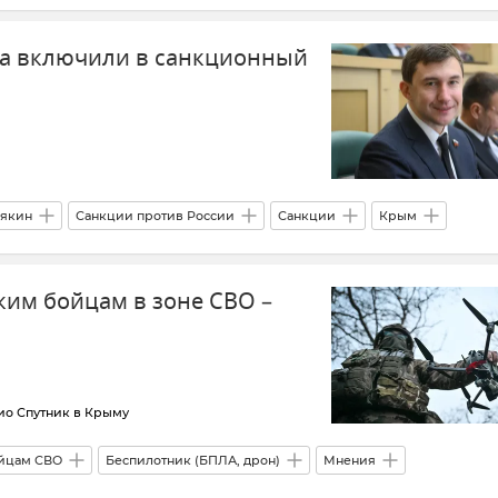
рым под санкциями
ма включили в санкционный
рякин
Санкции против России
Санкции
Крым
овости
ким бойцам в зоне СВО –
ио Спутник в Крыму
йцам СВО
Беспилотник (БПЛА, дрон)
Мнения