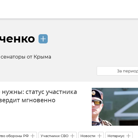
ченко
в сенаторы от Крыма
За перио
 нужны: статус участника
вердит мгновенно
тво обороны РФ
Участники СВО
Новости
Нотариус