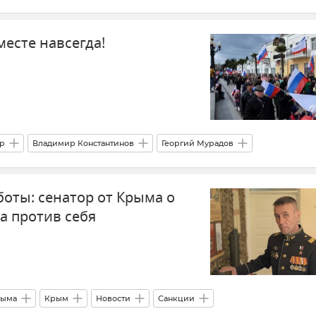
есте навсегда!
тр
Владимир Константинов
Георгий Мурадов
тин Бахарев
Михаил Шеремет
боты: сенатор от Крыма о
а против себя
рыма
Крым
Новости
Санкции