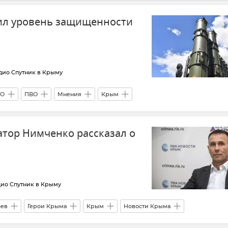
ил уровень защищенности
дио Спутник в Крыму
ВО
ПВО
Мнения
Крым
 и Севастополя
Атаки ВСУ на Крым
атор Нимченко рассказал о
ио Спутник в Крыму
оев
Герои Крыма
Крым
Новости Крыма
Кадры