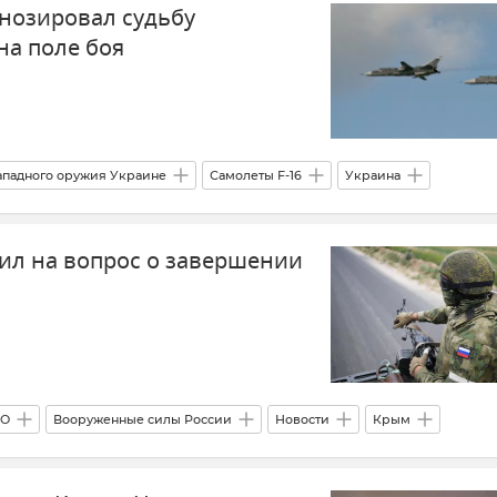
гнозировал судьбу
на поле боя
ападного оружия Украине
Самолеты F-16
Украина
е силы России
ПВО
Крым
тил на вопрос о завершении
ВО
Вооруженные силы России
Новости
Крым