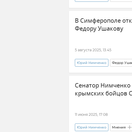
В Симферополе от
Федору Ушакову
5 августа 2025, 13:45
Юрий Нимченко
Федор Уша
История
Армия и флот
Сенатор Нимченко 
крымских бойцов 
11 июня 2025, 17:08
Юрий Нимченко
Мнения