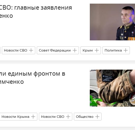
 СВО: главные заявления
ки ВСУ на Крым
Происшествия
Политика
енко
Топ новостей недели
Севастополь
Новости СВО
Совет Федерации
Крым
Политика
ли единым фронтом в
имченко
Новости Крыма
Новости СВО
Общество
 Федерации