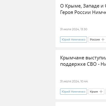
О Крыме, Западе и
Владимир Зеленский
Ата
Героя России Нимч
Олимпийские игры-2024
31 июля 2024, 13:30
Юрий Нимченко
Россия
Мнения
Интервью
Крымчане выступи
поддержке СВО - Н
31 июля 2024, 10:44
Юрий Нимченко
Крым
Волонтеры Крыма
Совет