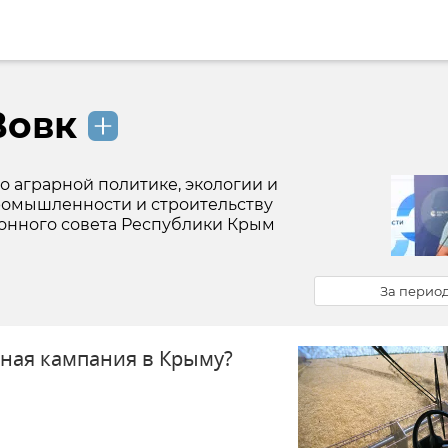
Вовк
о аграрной политике, экологии и
ромышленности и строительству
онного совета Республики Крым
За перио
чная кампания в Крыму?