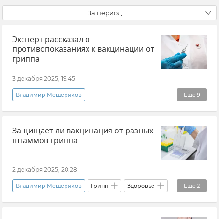
За период
Эксперт рассказал о
противопоказаниях к вакцинации от
гриппа
3 декабря 2025, 19:45
Владимир Мещеряков
Еще
9
Эксклюзивы РИА Новости Крым
Крым
Защищает ли вакцинация от разных
Общество
Грипп
Вакцина
штаммов гриппа
Вакцинация
Здравоохранение в Крыму и Севастополе
2 декабря 2025, 20:28
Здоровье
Совет эксперта
Владимир Мещеряков
Грипп
Здоровье
Еще
2
Здравоохранение в России
Вакцинация