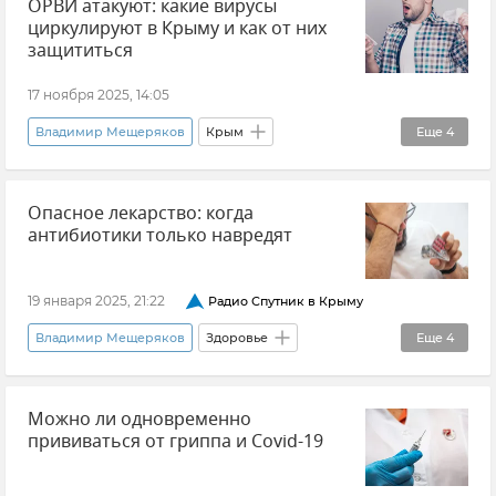
ОРВИ атакуют: какие вирусы
циркулируют в Крыму и как от них
защититься
17 ноября 2025, 14:05
Владимир Мещеряков
Крым
Еще
4
Новости Крыма
ОРВИ
Грипп
Опасное лекарство: когда
Здравоохранение в Крыму и Севастополе
антибиотики только навредят
19 января 2025, 21:22
Радио Спутник в Крыму
Владимир Мещеряков
Здоровье
Еще
4
Здравоохранение в Крыму и Севастополе
Можно ли одновременно
Здравоохранение в России
Общество
прививаться от гриппа и Covid-19
Совет эксперта