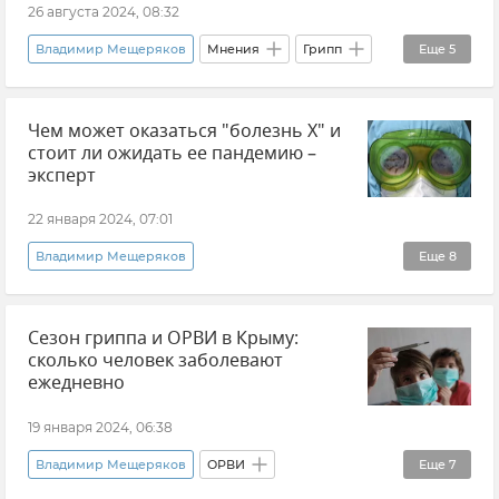
26 августа 2024, 08:32
Владимир Мещеряков
Мнения
Грипп
Еще
5
Коронавирус
Вакцина
Вакцинация
Чем может оказаться "болезнь Х" и
Минздрав Крыма
Здоровье
стоит ли ожидать ее пандемию –
эксперт
22 января 2024, 07:01
Владимир Мещеряков
Еще
8
Эксклюзивы РИА Новости Крым
Здоровье
Сезон гриппа и ОРВИ в Крыму:
Болезнь Х
Пандемия
сколько человек заболевают
Здравоохранение в Крыму и Севастополе
ежедневно
Здравоохранение в России
Мнения
19 января 2024, 06:38
Новости
Владимир Мещеряков
ОРВИ
Еще
7