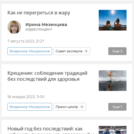
Эксклюзивы РИА Новости Крым
Грипп
Как не перегреться в жару
Крым
Новости Крыма
Общество
Здоровье
Ирина Мезенцева
корреспондент
Здравоохранение в Крыму и Севастополе
7 августа 2023, 21:27
Владимир Мещеряков
Совет эксперта
Еще
5
Здоровье
Минздрав Крыма
Общество
Крещение: соблюдение традиций
Крымская погода
без последствий для здоровья
Здравоохранение в Крыму и Севастополе
18 января 2023, 11:00
Владимир Мещеряков
Пресс-центр
Еще
1
Дмитрий Кротков
Новый год без последствий: как