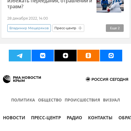
избежать переедания, отравлений и
травм?
28 декабря 2022, 14:00
Владимир Мещеряков
Пресс-центр
Еще
2
Марина Шоренко
Павел Федуличев
ПОЛИТИКА
ОБЩЕСТВО
ПРОИСШЕСТВИЯ
ВИЗУАЛ
НОВОСТИ
ПРЕСС-ЦЕНТР
РАДИО
КОНТАКТЫ
ОБРА