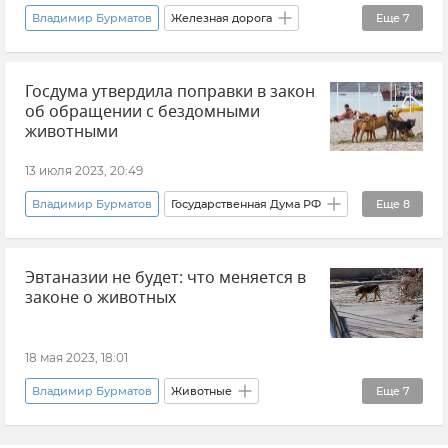
Владимир Бурматов
Железная дорога
Еще
7
Российские железные дороги (РЖД)
Госдума утвердила поправки в закон
Транспорт
Животные
Закон и право
об обращении с бездомными
Государственная Дума РФ
Новости
животными
Мнения
13 июля 2023, 20:49
Владимир Бурматов
Государственная Дума РФ
Еще
8
Закон об ответственном обращении с животными
Эвтаназии не будет: что меняется в
Приюты животных
Животные
законе о животных
Бездомные собаки
Новости
Россия
Закон и право
Общество
18 мая 2023, 18:01
Владимир Бурматов
Животные
Еще
7
Закон и право
Государственная Дума РФ