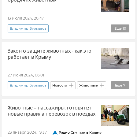
бродячих животных
13 июля 2024, 20:47
Владимир Бурматов
Еще
10
Эксклюзивы РИА Новости Крым
Животные
Закон о защите животных - как это
Крым
Россия
работает в Крыму
Закон об ответственном обращении с животными
Приюты животных
Общество
27 июня 2024, 06:01
Анастасия Лисовская-Чудинович
Владимир Бурматов
Новости
Животные
Еще
7
Госкомитет ветеринарии Республики Крым
Приюты животных
Закон и право
Мнения
Животные – пассажиры: готовятся
Крым
Новости Крыма
новые правила перевозок в поездах
Людмила Милованова
МВД по Республике Крым
Общество
23 января 2024, 19:37
Радио Спутник в Крыму