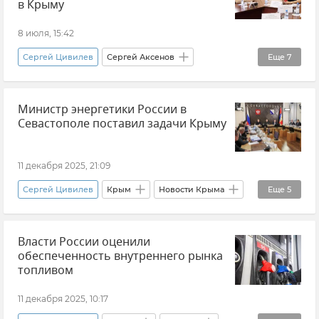
в Крыму
8 июля, 15:42
Сергей Цивилев
Сергей Аксенов
Еще
7
Михаил Развожаев
Крым
Севастополь
Министр энергетики России в
Новости Крыма
Новости Севастополя
Севастополе поставил задачи Крыму
Дефицит топлива в Крыму
Отключение электроэнергии в Крыму
11 декабря 2025, 21:09
Сергей Цивилев
Крым
Новости Крыма
Еще
5
Севастополь
Новости Севастополя
Власти России оценили
Михаил Развожаев
Сергей Аксенов
обеспеченность внутреннего рынка
Министерство энергетики Российской Федерации (Минэнерго РФ)
топливом
11 декабря 2025, 10:17