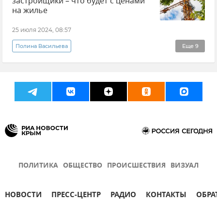
застройщики – что будет с ценами
на жилье
25 июля 2024, 08:57
Полина Васильева
Еще
9
Эксклюзивы РИА Новости Крым
Крым
Жилье
Жилье в Крыму
Недвижимость
Недвижимость в Крыму
Цены в Крыму
Мнения
Новости Крыма
ПОЛИТИКА
ОБЩЕСТВО
ПРОИСШЕСТВИЯ
ВИЗУАЛ
НОВОСТИ
ПРЕСС-ЦЕНТР
РАДИО
КОНТАКТЫ
ОБРА