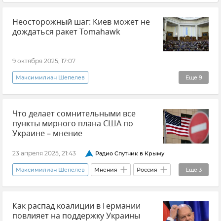
Неосторожный шаг: Киев может не
дождаться ракет Tomahawk
9 октября 2025, 17:07
Максимилиан Шепелев
Еще
9
Эксклюзивы РИА Новости Крым
Политика
Что делает сомнительными все
Владимир Зеленский
Дональд Трамп
пункты мирного плана США по
США
Украина
Мнения
Украине – мнение
Ракета Tomahawk
23 апреля 2025, 21:43
Радио Спутник в Крыму
Поставки западного оружия Украине
Максимилиан Шепелев
Мнения
Россия
Еще
3
США
Переговоры
Украина
Как распад коалиции в Германии
повлияет на поддержку Украины