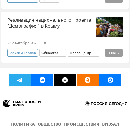
Министерство труда и соцзащиты Крыма
Реализация национального проекта
Приют для бездомных "Переправа"
"Демография" в Крыму
Бездомные
Подкасты
Мнения
Елена Алешкевич
24 сентября 2021, 11:00
Максим Теряев
Общество
Пресс-центр
Еще
4
Крым
Зекерья Абсеметов
Денис Кондрашкин
Наталья Писарева
ПОЛИТИКА
ОБЩЕСТВО
ПРОИСШЕСТВИЯ
ВИЗУАЛ