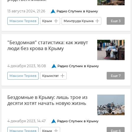
13 августа 2024, 21:26
Радио Спутник в Крыму
Максим Теряев
Крым
Минтруда Крыма
Еще
3
Общество
Новости Крыма
Соцзащита
"Бездомная" статистика: как живут
люди без крова в Крыму
4 декабря 2023, 16:08
Радио Спутник в Крыму
Максим Теряев
Крымстат
Еще
7
Людмила Петруненко
Крым
Бездомные в Крыму: лишь трое из
Бездомные
Росстат
Симферополь
десяти хотят начать новую жизнь
Елена Алешкевич
Министерство труда и соцзащиты Крыма
4 декабря 2023, 14:47
Радио Спутник в Крыму
Максим Теряев
Крым
Еще
6