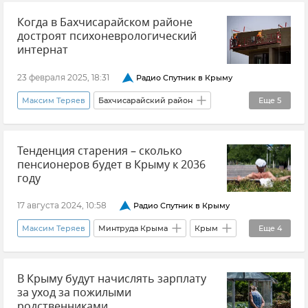
Когда в Бахчисарайском районе
достроят психоневрологический
интернат
23 февраля 2025, 18:31
Радио Спутник в Крыму
Максим Теряев
Бахчисарайский район
Еще
5
Строительство
Крым
Новости Крыма
Тенденция старения – сколько
Здравоохранение в Крыму и Севастополе
пенсионеров будет в Крыму к 2036
Минтруда Крыма
году
17 августа 2024, 10:58
Радио Спутник в Крыму
Максим Теряев
Минтруда Крыма
Крым
Еще
4
Общество
В Крыму будут начислять зарплату
Министерство труда и соцзащиты Крыма
за уход за пожилыми
Соцзащита
Новости Крыма
родственниками