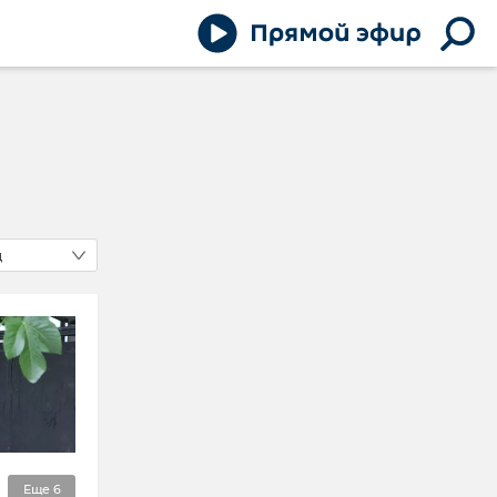
д
Еще
6