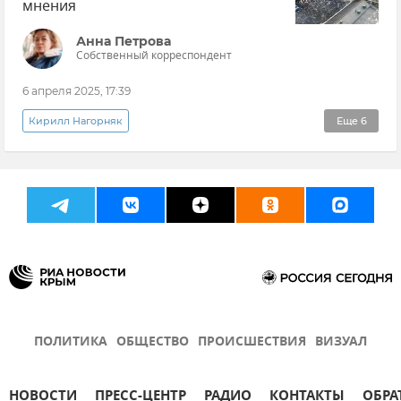
мнения
Анна Петрова
Собственный корреспондент
6 апреля 2025, 17:39
Кирилл Нагорняк
Еще
6
Эксклюзивы РИА Новости Крым
Мнения
Малек Дудаков
США
Дональд Трамп
Протесты
ПОЛИТИКА
ОБЩЕСТВО
ПРОИСШЕСТВИЯ
ВИЗУАЛ
НОВОСТИ
ПРЕСС-ЦЕНТР
РАДИО
КОНТАКТЫ
ОБРА