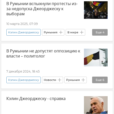
В Румынии вспыхнули протесты из-
за недопуска Джеорджеску к
выборам
10 марта 2025, 07:09
Кэлин Джеорджеску
Румыния
В мире
Еще
4
Политика
Новости
Протесты
В Румынии не допустят оппозицию к
Выборы
власти – политолог
7 декабря 2024, 18:45
Кэлин Джеорджеску
Новости
Румыния
Еще
6
Мнения
Игорь Шатров
Политика
Кэлин Джеорджеску - справка
Выборы
Коллективный Запад
Эксклюзивы РИА Новости Крым