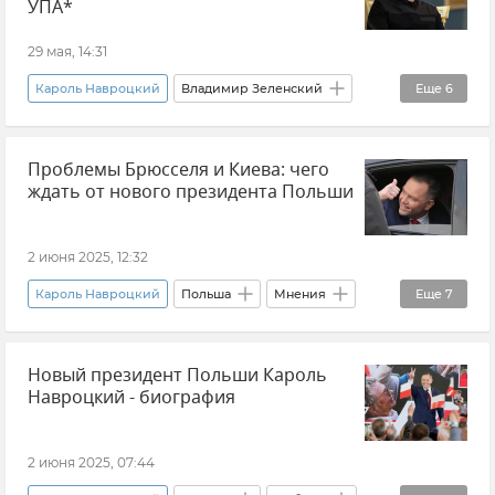
УПА*
29 мая, 14:31
Кароль Навроцкий
Владимир Зеленский
Еще
6
Украина
Польша
В мире
Проблемы Брюсселя и Киева: чего
Новости
Реабилитация нацизма
ждать от нового президента Польши
Нацизм
2 июня 2025, 12:32
Кароль Навроцкий
Польша
Мнения
Еще
7
Алексей Мухин
Миграционная политика
Новый президент Польши Кароль
Украина
Европа
Великобритания
Навроцкий - биография
Европейский Союз (ЕС)
Эксклюзивы РИА Новости Крым
2 июня 2025, 07:44