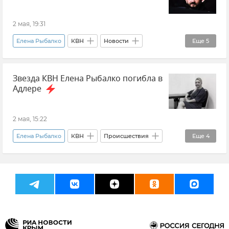
2 мая, 19:31
Елена Рыбалко
КВН
Новости
Еще
5
Россия
Культура
Общество
Звезда КВН Елена Рыбалко погибла в
Память
Происшествия
Адлере
2 мая, 15:22
Елена Рыбалко
КВН
Происшествия
Еще
4
Новости
ДТП
Россия
Сочи