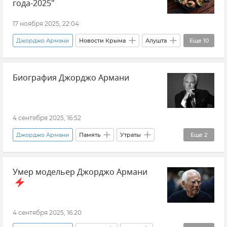
года-2025"
17 ноября 2025, 22:04
Джорджо Армани
Новости Крыма
Алушта
Еще
10
Симферополь
Коктебель
Феодосия
Биография Джорджо Армани
Бахчисарайский район
Крым
Крым курортный
Туризм в Крыму
Отдых в Крыму
Конкурс
Награды
4 сентября 2025, 16:52
Джорджо Армани
Память
Утраты
Еще
2
Мода
Биография
Умер модельер Джорджо Армани
4 сентября 2025, 16:20