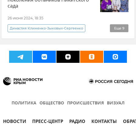
поколения ботаников Никитского
сада
26 июня 2024, 18:35
Династия Клименко-Зыковых-Сергеенко
Еще
9
Династии Крыма
Год семьи в России
Общество
Никитский ботанический сад
Цветы
Селекция
Экология
Природа
Крым
ПОЛИТИКА
ОБЩЕСТВО
ПРОИСШЕСТВИЯ
ВИЗУАЛ
НОВОСТИ
ПРЕСС-ЦЕНТР
РАДИО
КОНТАКТЫ
ОБРА