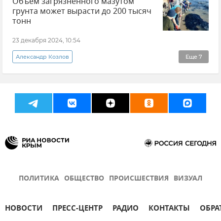
Объем загрязненного мазутом
Минприроды РФ
Новости
Экология
грунта может вырасти до 200 тысяч
Природа
тонн
Разлив нефтепродуктов в Черном море
23 декабря 2024, 10:54
Александр Козлов
Еще
7
Разлив нефтепродуктов в Черном море
Разлив нефтепродуктов
Черное море
Минприроды РФ
Происшествия
Анапа
Разлив мазута
ПОЛИТИКА
ОБЩЕСТВО
ПРОИСШЕСТВИЯ
ВИЗУАЛ
НОВОСТИ
ПРЕСС-ЦЕНТР
РАДИО
КОНТАКТЫ
ОБРА