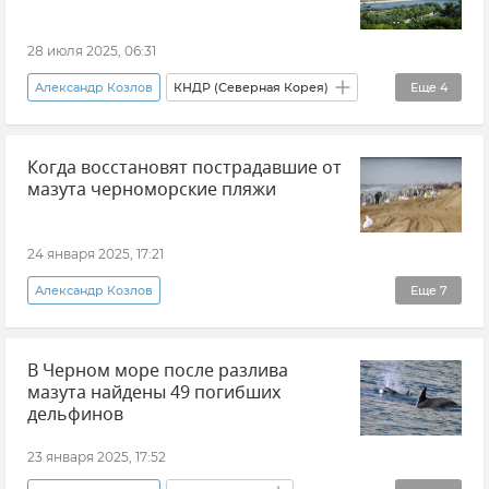
28 июля 2025, 06:31
Александр Козлов
КНДР (Северная Корея)
Еще
4
Россия
Авиасообщение
Новости
Когда восстановят пострадавшие от
Москва
мазута черноморские пляжи
24 января 2025, 17:21
Александр Козлов
Еще
7
Разлив нефтепродуктов в Черном море
В Черном море после разлива
Разлив нефтепродуктов
Разлив мазута
мазута найдены 49 погибших
Черное море
Пляжи
Экология
дельфинов
Краснодарский край
23 января 2025, 17:52