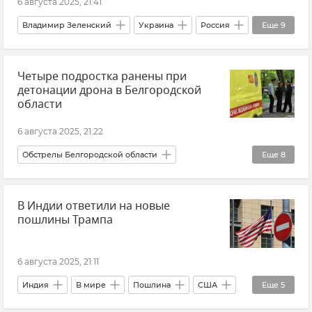
6 августа 2025, 21:41
Владимир Зеленский
Украина
Россия
Еще
9
США
Дональд Трамп
Четыре подростка ранены при
Европейский Союз (ЕС)
Стивен Уиткофф
детонации дрона в Белгородской
Переговоры
Политика
области
Внешняя политика
Новости
В мире
6 августа 2025, 21:22
Обстрелы Белгородской области
Еще
8
Белгородская область
Происшествия
В Индии ответили на новые
Беспилотник (БПЛА, дрон)
Атаки ВСУ
пошлины Трампа
Новости СВО
дети
Вячеслав Гладков
Новости
6 августа 2025, 21:11
Индия
В мире
Пошлина
США
Еще
5
Политика
Внешняя политика