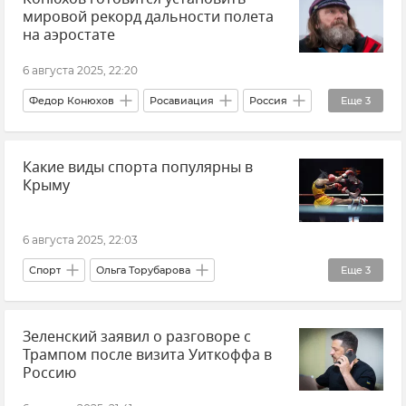
мировой рекорд дальности полета
на аэростате
6 августа 2025, 22:20
Федор Конюхов
Росавиация
Россия
Еще
3
Рекорды
Новости
Общество
Какие виды спорта популярны в
Крыму
6 августа 2025, 22:03
Спорт
Ольга Торубарова
Еще
3
Минспорта Крыма
Новости Крыма
Зеленский заявил о разговоре с
Единоборства
Трампом после визита Уиткоффа в
Россию