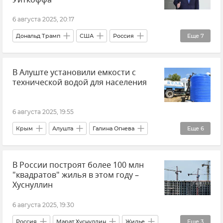
6 августа 2025, 20:17
Дональд Трамп
США
Россия
Еще
7
Стивен Уиткофф
Переговоры
В мире
В Алуште установили емкости с
Политика
Внешняя политика
Украина
технической водой для населения
Новости
6 августа 2025, 19:55
Крым
Алушта
Галина Огнева
Еще
6
Вода
Вода в Крыму
ЖКХ
В России построят более 100 млн
ЖКХ Крыма и Севастополя
Общество
"квадратов" жилья в этом году –
Новости Крыма
Хуснуллин
6 августа 2025, 19:30
Россия
Марат Хуснуллин
Жилье
Еще
3