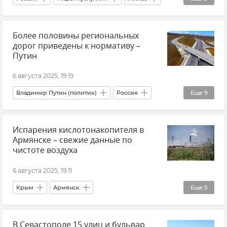
Новости
Общество
Строительство
Более половины региональных
дорог приведены к нормативу –
Путин
6 августа 2025, 19:19
Владимир Путин (политик)
Россия
Еще
9
Ремонт дорог
Новости
Испарения кислотонакопителя в
Новые регионы России
События в Донбассе
Армянске – свежие данные по
Запорожская область
Херсонская область
чистоте воздуха
Донецкая Народная Республика (ДНР)
6 августа 2025, 19:11
Луганская Народная Республика (ЛНР)
Крым
Армянск
Еще
5
Жилье
Завод "Крымский Титан"
В Севастополе 15 улиц и бульвар
Выброс химических веществ в атмосферу в Армянске