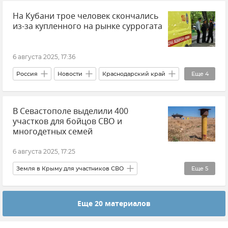
На Кубани трое человек скончались
Новости
из-за купленного на рынке суррогата
6 августа 2025, 17:36
Россия
Новости
Краснодарский край
Еще
4
МВД РФ (Министерство внутренних дел Российской Федерации)
В Севастополе выделили 400
Ирина Волк
Происшествия
участков для бойцов СВО и
Массовое отравление
многодетных семей
6 августа 2025, 17:25
Земля в Крыму для участников СВО
Еще
5
Севастополь
Новости Севастополя
Еще 20 материалов
Помощь бойцам СВО
Крым
Михаил Развожаев