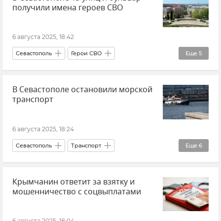
получили имена героев СВО
Экология
Минэкологии Крыма
Новости Крыма
6 августа 2025, 18:42
Севастополь
Герои СВО
Еще
5
Городская среда
Общество
В Севастополе остановили морской
Новости Севастополя
Память
Крым
транспорт
6 августа 2025, 18:24
Севастополь
Транспорт
Еще
6
Общественный транспорт
Крымчанин ответит за взятку и
Морской транспорт
мошенничество с соцвыплатами
Паромы и катера в Севастополе
Новости Севастополя
6 августа 2025, 18:04