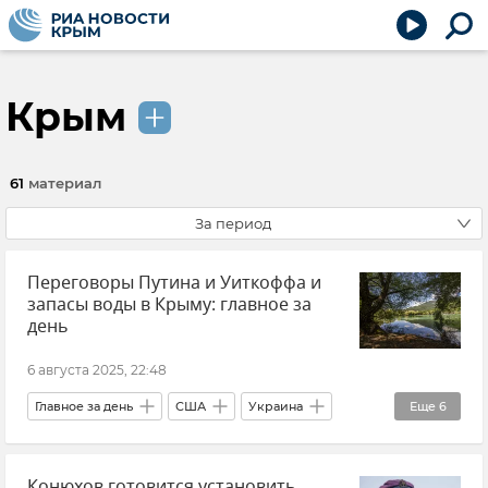
Крым
61
материал
За период
Переговоры Путина и Уиткоффа и
запасы воды в Крыму: главное за
день
6 августа 2025, 22:48
Главное за день
США
Украина
Еще
6
Россия
Политика
Крым
Конюхов готовится установить
Экология
Новости
Новости Крыма