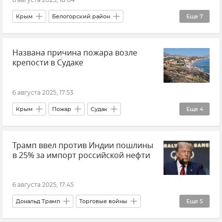
Департамент транспорта Севастополя
Крым
Белогорский район
Еще
7
Общество
Прокуратура Республики Крым
Названа причина пожара возле
ГСУ СК России по Крыму и Севастополю
крепости в Судаке
Правосудие
Взятка
Мошенничество
Соцвыплаты
Новости Крыма
6 августа 2025, 17:53
Крым
Пожар
Судак
Еще
4
Новости Крыма
Происшествия
Трамп ввел против Индии пошлины
Природа
Экология
в 25% за импорт российской нефти
6 августа 2025, 17:45
Дональд Трамп
Торговые войны
Еще
5
Пошлина
Индия
В мире
США