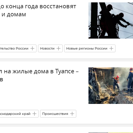
о конца года восстановят
 и домам
тельство России
Новости
Новые регионы России
во
 на жилые дома в Туапсе –
ов
снодарский край
Происшествия
ВСУ (Вооруженные силы Украины)
Атаки ВСУ