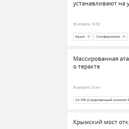
устанавливают на
16 апреля, 13:50
Крым
Симферополь
Общество
Благоустройст
Массированная атак
о теракте
16 апреля, 13:44
СК РФ (Следственный комитет
Краснодарский край
Нов
Крымский мост отк