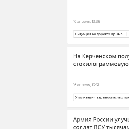
16 апреля, 13:36
Ситуация на дорогах Крыма
Краснодарский край
Тра
На Керченском пол
стокилограммовую
16 апреля, 13:31
Утилизация взрывоопасных пр
Новости Крыма
Безопасн
Армия России улуч
солдат ВСУ тысяч