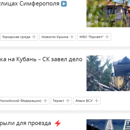
 улицах Симферополя
Городская среда
Новости Крыма
МБУ "Горсвет"
во
а на Кубань – СК завел дело
 Российской Федерации)
Теракт
Атаки ВСУ
ости
рыли для проезда