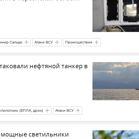
имир Сальдо
Атаки ВСУ
Происшествия
Обстрелы ВСУ
Новые регионы России
Новости СВО
таковали нефтяной танкер в
спилотник (БПЛА, дрон)
Атаки ВСУ
 Российской Федерации)
 мощные светильники