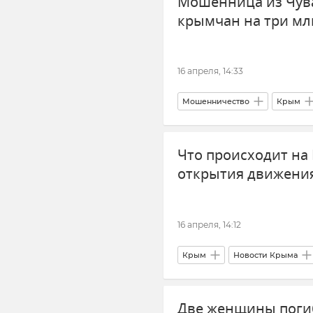
Мошенница из Чув
крымчан на три мл
16 апреля, 14:33
Мошенничество
Крым
Закон и право
Что происходит на
открытия движени
16 апреля, 14:12
Крым
Новости Крыма
Две женщины погиб