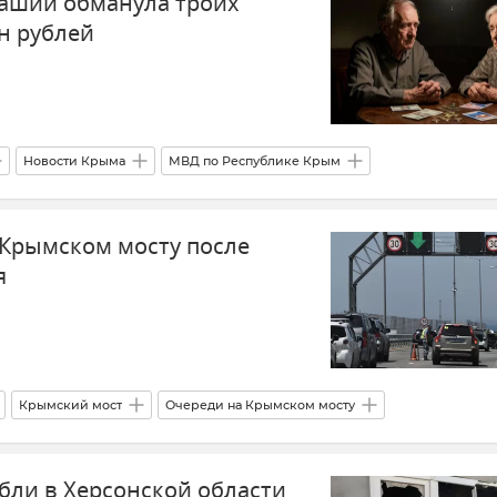
ашии обманула троих
н рублей
Новости Крыма
МВД по Республике Крым
 Крымском мосту после
я
Крымский мост
Очереди на Крымском мосту
ли в Херсонской области