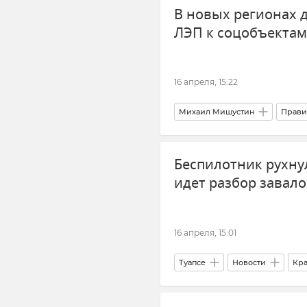
В новых регионах д
ЛЭП к соцобъектам
16 апреля, 15:22
Михаил Мишустин
Прави
Энергетика
Электричест
Беспилотник рухнул
идет разбор завал
16 апреля, 15:01
Туапсе
Новости
Кра
Беспилотник (БПЛА, дрон)