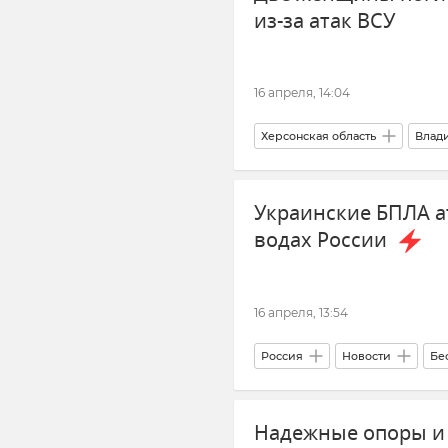
из-за атак ВСУ
16 апреля, 14:04
Херсонская область
Влад
Беспилотник (БПЛА, дрон)
Украинские БПЛА а
Новости
водах России
16 апреля, 13:54
Россия
Новости
Бе
СК РФ (Следственный комитет
Надежные опоры и