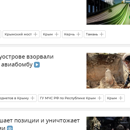
Крымский мост
Крым
Керчь
Тамань
нспорт
уострове взорвали
 авиабомбу
едметов в Крыму
ГУ МЧС РФ по Республике Крым
Крым
ость
Видео
шает позиции и уничтожает
ами