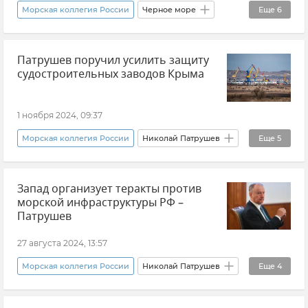
ВМФ
Морская коллегия России
Черное море
Еще
6
Конвенция Монтре
НАТО
Крым
Патрушев поручил усилить защиту
Николай Патрушев
судостроительных заводов Крыма
Безопасность Республики Крым и Севастополя
Новости
1 ноября 2024, 09:37
Морская коллегия России
Николай Патрушев
Еще
5
Безопасность Республики Крым и Севастополя
Запад организует теракты против
Судостроение
Крым
Новости
морской инфраструктуры РФ –
Атаки ВСУ на Крым
Патрушев
27 августа 2024, 13:57
Морская коллегия России
Николай Патрушев
Еще
4
Безопасность
Теракт
Россия