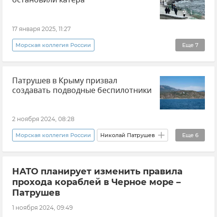
остановили катера
17 января 2025, 11:27
Морская коллегия России
Еще
7
Паромы и катера в Севастополе
Патрушев в Крыму призвал
Севастополь
Новости Севастополя
создавать подводные беспилотники
Погода в Крыму
Крымская погода
Общественный транспорт
Логистика
2 ноября 2024, 08:28
Морская коллегия России
Николай Патрушев
Еще
6
Крым
НАТО планирует изменить правила
ЧФ РФ (Черноморский флот Российской Федерации)
прохода кораблей в Черное море –
Беспилотник (БПЛА, дрон)
Черное море
Патрушев
Безопасность Республики Крым и Севастополя
1 ноября 2024, 09:49