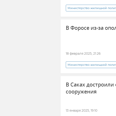
Министерство жилищной полити
Жилье в Крыму
Крым
В Форосе из-за опо
18 февраля 2025, 21:26
Министерство жилищной полити
Ялта
Форос
Оползе
В Саках достроили
Никита Тарасов
Обществ
сооружения
13 января 2025, 19:10