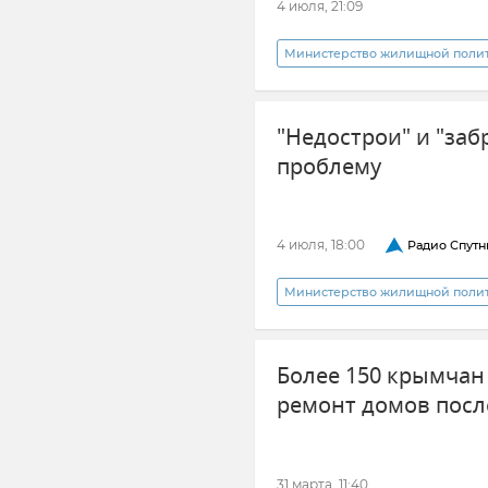
4 июля, 21:09
Министерство жилищной полити
Недострой
Городская сре
"Недострои" и "заб
проблему
4 июля, 18:00
Радио Спутн
Министерство жилищной полити
Радио "Спутник в Крыму"
Более 150 крымчан
Право собственности
ремонт домов посл
31 марта, 11:40