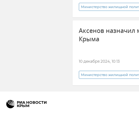
Министерство жилищной полити
Новости Крыма
Очистные
Аксенов назначил
Министерство строительства и
Крыма
10 декабря 2024, 10:13
Министерство жилищной полити
Никита Тарасов
Сергей А
Кадровые перестановки во вла