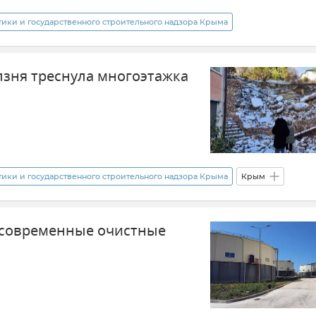
ки и государственного строительного надзора Крыма
Общество
Строительство
Жилье
Иван Стефанюк
лзня треснула многоэтажка
ки и государственного строительного надзора Крыма
Крым
нь
Стихия
Янина Павленко
Происшествия
 современные очистные
о
Жилье
Новости Крыма