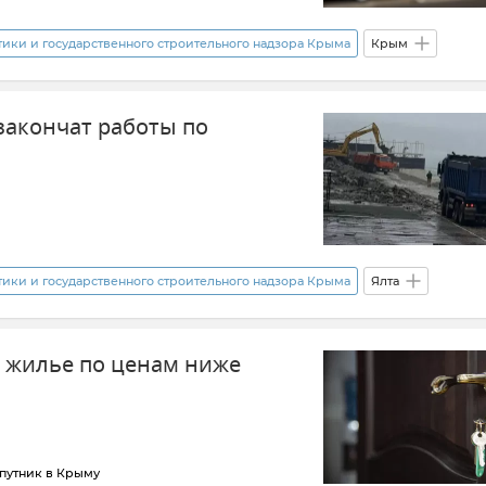
ки и государственного строительного надзора Крыма
Крым
У на Крым
Господдержка
закончат работы по
ки и государственного строительного надзора Крыма
Ялта
Новости Крыма
Крым
ь жилье по ценам ниже
ения
Никита Тарасов
путник в Крыму