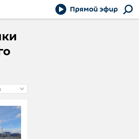
ики
го
д