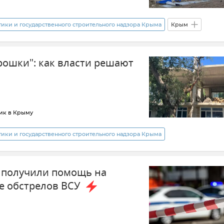
ки и государственного строительного надзора Крыма
Крым
да
Новости Крыма
рошки": как власти решают
ик в Крыму
ки и государственного строительного надзора Крыма
Недострой
Строительство
Национализация в Крыму
 получили помощь на
е обстрелов ВСУ