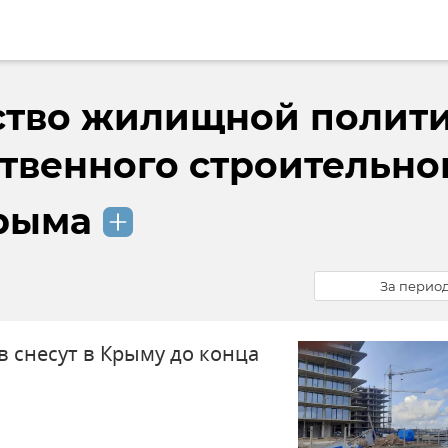
ство жилищной полит
ственного строительно
рыма
За перио
в снесут в Крыму до конца