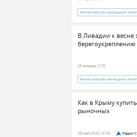
Министерство жилищной полити
Новости Крыма
Атаки ВС
В Ливадии к весне 
берегоукреплению
25 января, 11:31
Министерство жилищной полити
Янина Павленко
Ливадия
Как в Крыму купит
Берегоукрепительные сооруж
рыночных
29 мая 2025, 12:45
Радио С