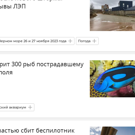
рывы ЛЭП
Черном море 26 и 27 ноября 2023 года
Погода
 в Крыму
Новости
Новости Крыма
рит 300 рыб пострадавшему
поля
ский аквариум
26 и 27 ноября 2023 года
Общество
Москва
Рыба
ластью сбит беспилотник