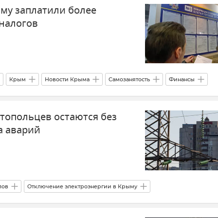
му заплатили более
налогов
Крым
Новости Крыма
Самозанятость
Финансы
фин Крыма
стопольцев остаются без
а аварий
лов
Отключение электроэнергии в Крыму
Новости Крыма