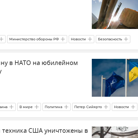
Министерство обороны РФ
Новости
Безопасность
Беспилотник (БПЛА, дрон)
ину в НАТО на юбилейном
у
аина
В мире
Политика
Петер Сийярто
Новости
и техника США уничтожены в