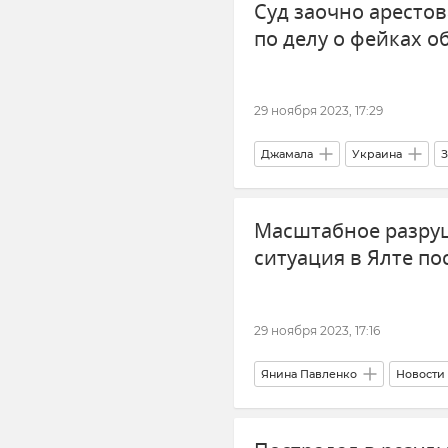
Суд заочно аресто
по делу о фейках о
29 ноября 2023, 17:29
Джамала
Украина
З
Новости
Прокуратура Мо
Масштабное разру
ситуация в Ялте п
29 ноября 2023, 17:16
Янина Павленко
Новости
Ураган в Крыму и Черном море 
Погода в Крыму