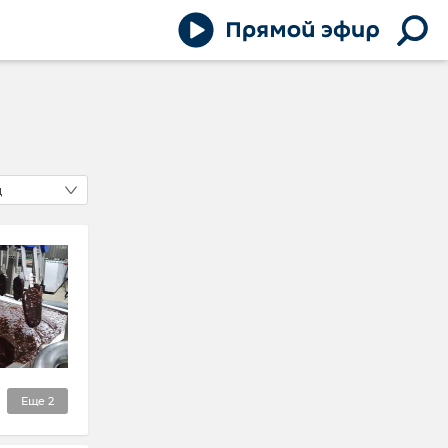
д
Еще
2