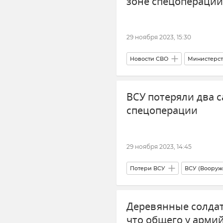
зоне спецоперации
29 ноября 2023, 15:30
Новости СВО
Министерст
ВСУ (Вооруженные силы Украи
ВСУ потеряли два с
Херсонская область
Доне
спецоперации
Луганская Народная Республик
Поставки западного оружия Ук
29 ноября 2023, 14:45
Потери ВСУ
ВСУ (Вооруж
Министерство обороны РФ
Деревянные солда
что общего у арми