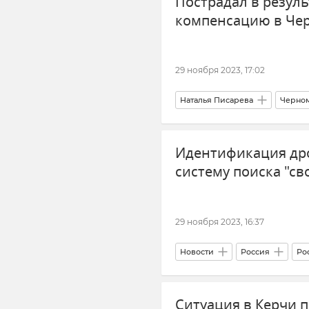
Пострадал в резуль
компенсацию в Че
29 ноября 2023, 17:02
Наталья Писарева
Черно
Ураган в Крыму и Черном море 
Идентификация дро
систему поиска "св
29 ноября 2023, 16:37
Новости
Россия
Ро
Беспилотник (БПЛА, дрон)
Ситуация в Керчи 