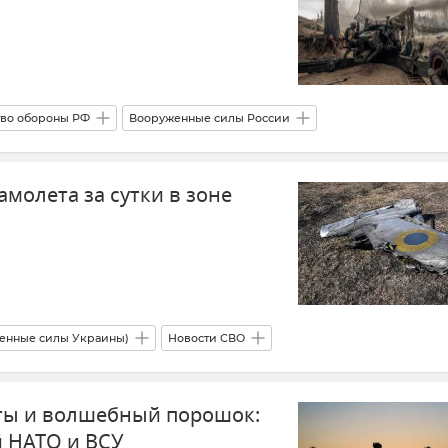
во обороны РФ
Вооруженные силы России
ны)
Потери ВСУ
Запорожская область
амолета за сутки в зоне
цкая Народная Республика (ДНР)
а (ЛНР)
События в Донбассе
раине
енные силы Украины)
Новости СВО
Новости
Украина
Армия и флот
ты и волшебный порошок:
й НАТО и ВСУ