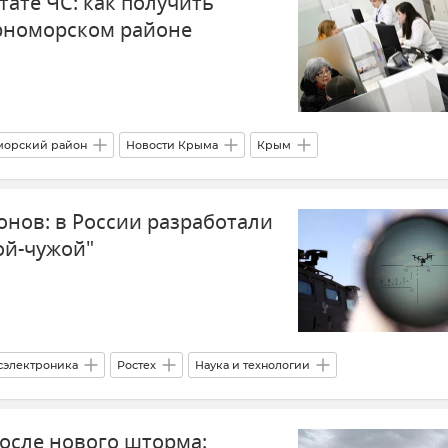
тате ЧС: как получить
рноморском районе
морский район
Новости Крыма
Крым
26 и 27 ноября 2023 года
Соцзащита
Компенсация ущерба
нов: в России разработали
ой-чужой"
сэлектроника
Ростех
Наука и технологии
Новости СВО
после нового шторма: