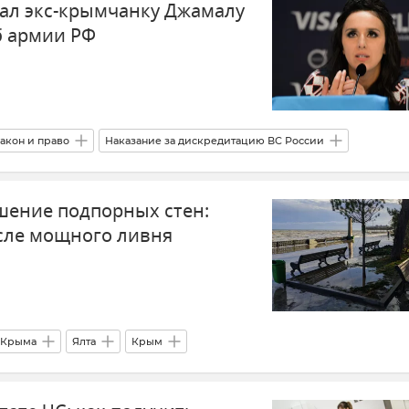
вал экс-крымчанку Джамалу
б армии РФ
акон и право
Наказание за дискредитацию ВС России
сквы
шение подпорных стен:
осле мощного ливня
 Крыма
Ялта
Крым
26 и 27 ноября 2023 года
Штормовое предупреждение