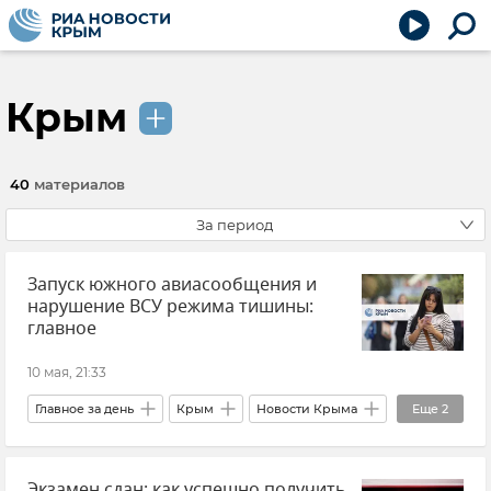
Крым
40
материалов
За период
Запуск южного авиасообщения и
нарушение ВСУ режима тишины:
главное
10 мая, 21:33
Главное за день
Крым
Новости Крыма
Еще
2
Общество
В мире
Экзамен сдан: как успешно получить