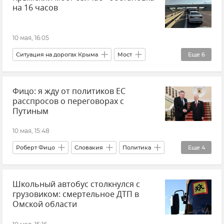
на 16 часов
10 мая, 16:05
Ситуация на дорогах Крыма
Мост
Еще
6
Очереди на Крымском мосту
Фицо: я жду от политиков ЕС
Новости Крыма
Крымский мост
расспросов о переговорах с
Керченский пролив
Керчь
Тамань
Путиным
10 мая, 15:48
Роберт Фицо
Словакия
Политика
Еще
4
Европейский Союз (ЕС)
Школьный автобус столкнулся с
Владимир Путин (политик)
Россия
грузовиком: смертельное ДТП в
Новости
Омской области