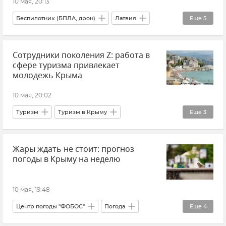
10 мая, 20:13
Беспилотник (БПЛА, дрон)
Латвия
Еще
5
В мире
Новости
Сотрудники поколения Z: работа в
ВСУ (Вооруженные силы Украины)
Украина
сфере туризма привлекает
Европейский Союз (ЕС)
молодежь Крыма
10 мая, 20:02
Туризм
Туризм в Крыму
Еще
3
Внутренний туризм
Крым
Жары ждать не стоит: прогноз
Новости Крыма
погоды в Крыму на неделю
10 мая, 19:48
Центр погоды "ФОБОС"
Погода
Еще
4
Погода в Крыму
Крым
Новости Крыма