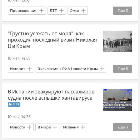
10 мая, 15:16
Происшествия
ДТП
Омск
Еще
3
Омская область
"Грустно уезжать от моря": как
МВД РФ (Министерство внутренних дел Российской Федерации)
проходил последний визит Николая
Новости
II в Крым
10 мая, 14:57
История
Эксклюзивы РИА Новости Крым
Еще
5
Николай II
Крым
Новости Крыма
В Испании эвакуируют пассажиров
Общество
Россия
судна после вспышки хантавируса
0:59
10 мая, 14:35
Новости
В мире
Испания
Еще
3
Вирусы
Происшествия
Видео