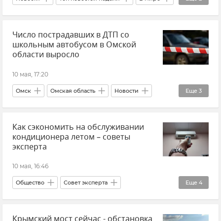
Крым
Новости Крыма
Число пострадавших в ДТП со
школьным автобусом в Омской
области выросло
10 мая, 17:20
Омск
Омская область
Новости
Еще
3
ДТП
Происшествия
Как сэкономить на обслуживании
МВД РФ (Министерство внутренних дел Российской Федерации)
кондиционера летом – советы
эксперта
10 мая, 16:46
Общество
Совет эксперта
Еще
4
Юрий Артамонов
Кондиционер
Крымский мост сейчас - обстановка
Новости Крыма
Крым