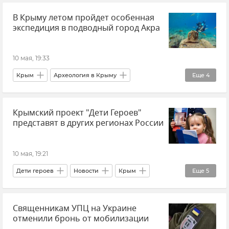
В Крыму летом пройдет особенная
Евгений Тишковец
экспедиция в подводный город Акра
10 мая, 19:33
Крым
Археология в Крыму
Еще
4
Археология
Крымский проект "Дети Героев"
Подводные экспедиции у берегов Крыма
представят в других регионах России
Виктор Вахонеев
Новости Крыма
10 мая, 19:21
Дети героев
Новости
Крым
Еще
5
Новости Крыма
Общество
Священникам УПЦ на Украине
Новости СВО
Ветераны СВО
отменили бронь от мобилизации
Участники СВО