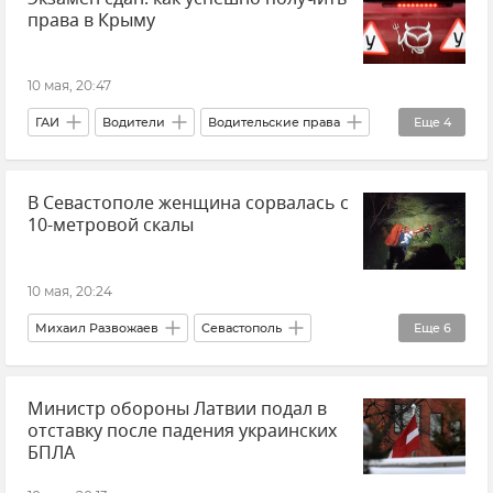
права в Крыму
10 мая, 20:47
ГАИ
Водители
Водительские права
Еще
4
Крым
Новости Крыма
Общество
В Севастополе женщина сорвалась с
Транспорт
10-метровой скалы
10 мая, 20:24
Михаил Развожаев
Севастополь
Еще
6
Новости Севастополя
Происшествия
Министр обороны Латвии подал в
Мыс Фиолент
МЧС Севастополя
Крым
отставку после падения украинских
Новости Крыма
БПЛА