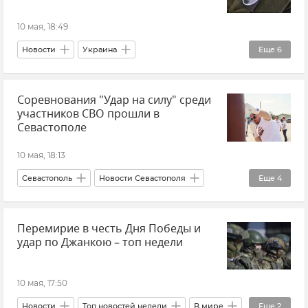
10 мая, 18:49
Новости
Украина
Еще
6
Украинская православная церковь (УПЦ)
Соревнования "Удар на силу" среди
ТЦК на Украине (территориальный центр комплектования)
участников СВО прошли в
ВСУ (Вооруженные силы Украины)
Севастополе
Мобилизация на Украине
Религия
10 мая, 18:13
Православие
Севастополь
Новости Севастополя
Еще
4
Михаил Развожаев
Крым
Перемирие в честь Дня Победы и
Новости Крыма
Новости СВО
удар по Джанкою – топ недели
10 мая, 17:50
Новости
Топ новостей недели
В мире
Еще
2