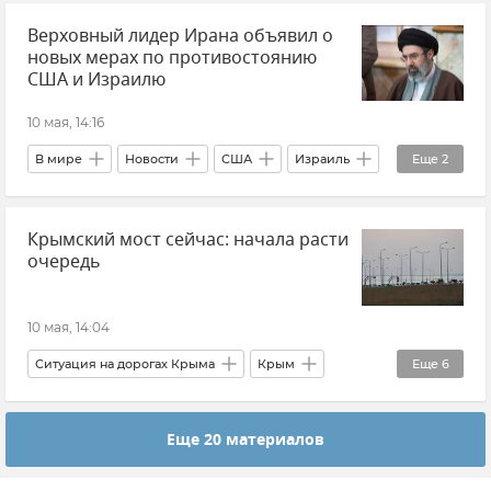
Верховный лидер Ирана объявил о
новых мерах по противостоянию
США и Израилю
10 мая, 14:16
В мире
Новости
США
Израиль
Еще
2
Моджтаба Хаменеи
Иран
Крымский мост сейчас: начала расти
очередь
10 мая, 14:04
Ситуация на дорогах Крыма
Крым
Еще
6
Новости Крыма
Еще 20 материалов
Очереди на Крымском мосту
Крымский мост
Керченский пролив