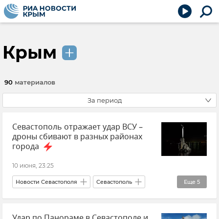
Крым
90
материалов
За период
Севастополь отражает удар ВСУ –
дроны сбивают в разных районах
города
10 июня, 23:25
Новости Севастополя
Севастополь
Еще
5
Срочные новости Крыма
Крым
Удар по Панораме в Севастополе и
Михаил Развожаев