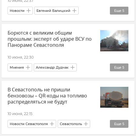
10 июня, 22:37
Новости
Евгений Балицкий
Еще
5
Запорожская область
Автобус
дети
Борются с великим общим
Безопасность
Атаки ВСУ
прошлым: эксперт об ударе ВСУ по
Панораме Севастополя
10 июня, 22:30
Мнения
Александр Дудчак
Еще
5
Севастополь
Крым
Россия
В Севастополь не пришли
Украина
бензовозы – QR-коды на топливо
Удар ВСУ по Панораме "Оборона Севастополя"
распределяться не будут
10 июня, 22:15
Новости Севастополя
Севастополь
Еще
5
Топливо
Транспорт
Бензин