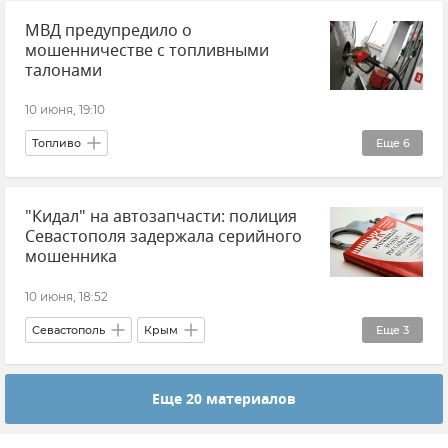
МВД предупредило о
Поезд "Таврия"
Железная дорога
мошенничестве с топливными
Новости
талонами
10 июня, 19:10
Топливо
Еще
6
МВД РФ (Министерство внутренних дел Российской Федерации)
"Кидал" на автозапчасти: полиция
Транспорт
Автомобиль
Бензин
Севастополя задержала серийного
Новости
Мошенничество
мошенника
10 июня, 18:52
Севастополь
Крым
Еще
3
Новости Севастополя
Мошенничество
Еще 20 материалов
Полиция Севастополя