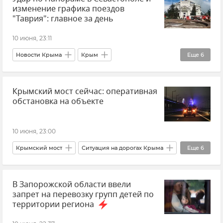
изменение графика поездов
Безопасность Республики Крым и Севастополя
"Таврия": главное за день
Атаки ВСУ
10 июня, 23:11
Новости Крыма
Крым
Еще
6
Новости Севастополя
Севастополь
Крымский мост сейчас: оперативная
Новости
Россия
В мире
обстановка на объекте
Главное за день
10 июня, 23:00
Крымский мост
Ситуация на дорогах Крыма
Еще
6
Крым
Керчь
Тамань
В Запорожской области ввели
Краснодарский край
Транспорт
запрет на перевозку групп детей по
Логистика
территории региона