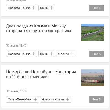
Новости Крыма
Крым
Еще
5
Новости Севастополя
Севастополь
Два поезда из Крыма в Москву
ЮНЕСКО
Атаки ВСУ
отправятся в путь позже графика
Удар ВСУ по Панораме "Оборона Севастополя"
10 июня, 19:47
Новости Крыма
Крым
Москва
Еще
4
Новости
Гранд Сервис Экспресс
Поезд Санкт-Петербург – Евпатория
Поезд "Таврия"
Железная дорога
на 11 июня отменили
10 июня, 19:24
Санкт-Петербург
Новости Крыма
Еще
5
Евпатория
Гранд Сервис Экспресс