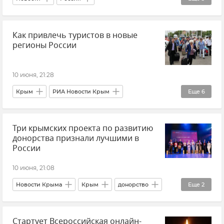
Верховный суд России
Общество
Как привлечь туристов в новые
Украина
регионы России
10 июня, 21:28
Крым
РИА Новости Крым
Еще
6
РГО (Русское географическое общество)
Три крымских проекта по развитию
Туризм
Туризм в Крыму
донорства признали лучшими в
Внутренний туризм
Китай
Россия
России
10 июня, 21:08
Новости Крыма
Крым
донорство
Еще
2
Конкурс
Награды
Стартует Всероссийская онлайн-