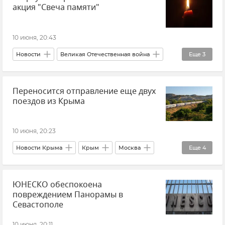
акция "Свеча памяти"
10 июня, 20:43
Новости
Великая Отечественная война
Еще
3
История
Память
Свеча памяти
Переносится отправление еще двух
поездов из Крыма
10 июня, 20:23
Новости Крыма
Крым
Москва
Еще
4
Омск
Поезд "Таврия"
ЮНЕСКО обеспокоена
Гранд Сервис Экспресс
Новости
повреждением Панорамы в
Севастополе
10 июня, 20:11