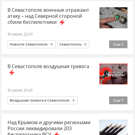
В Севастополе военные отражают
Михаил Развожаев
АЗС
атаку – над Северной стороной
сбили беспилотники
10 июня, 22:01
Новости Севастополя
Севастополь
Еще
5
Срочные новости Крыма
Крым
В Севастополе воздушная тревога
Михаил Развожаев
Беспилотник (БПЛА, дрон)
Атаки ВСУ
10 июня, 21:45
Воздушная тревога в Севастополе
Еще
7
Севастополь
Новости
Над Крымом и другими регионами
Михаил Развожаев
России ликвидировали 203
Безопасность Республики Крым и Севастополя
беспилотника ВСУ