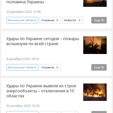
Тернопольская область
половина Украины
Хмельницкая область
Одесская область
23 декабря 2025, 12:06
Днепропетровская область
Винницкая область
Украина
Новости
Еще
10
Кировоградская область
Укрэнерго
Юлия Свириденко
Николаевская область
Черкасская область
Удары по Украине сегодня – пожары
Ровенская область
Тернопольская область
вспыхнули по всей стране
Киевская область
Харьковская область
Хмельницкая область
Черниговская область
Черниговская область
Житомирская область
6 декабря 2025, 09:14
Днепропетровская область
Винницкая область
Украина
Еще
16
Харьковская область
Удары по Украине
Взрыв
В мире
Отключение электроэнергии
Удары по Украине вывели из строя
Новости СВО
Киев
Киевская область
энергообъекты – отключения в 10
Днепропетровская область
Днепропетровск
областях
Чернигов
Черниговская область
16 октября 2025, 10:32
Винница
Полтавская область