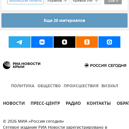
Винницкая область
Украина
Кривой Рог
Еще
9
Сумская область
Одесская область
Днепропетровск
Днепропетровская область
Днепропетровск
Еще 20 материалов
Херсон
Хмельницкая область
Харьков
Укрэнерго
Энергосистема Украины
В мире
Новости
ПОЛИТИКА
ОБЩЕСТВО
ПРОИСШЕСТВИЯ
ВИЗУАЛ
НОВОСТИ
ПРЕСС-ЦЕНТР
РАДИО
КОНТАКТЫ
ОБРА
© 2026 МИА «Россия сегодня»
Сетевое издание РИА Новости зарегистрировано в