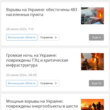
В мире
Харьков
Харьковская область
Взрывы на Украине: обесточены 483
Запорожье
Сумская область
населенных пункта
Днепропетровская область
Одесская область
Николаевская область
28 июля 2024, 11:13
Черкасская область
Кировоградская область
Винницкая область
Украина
Еще
4
Полтавская область
Хмельницкая область
Минэнерго Украины
Черновицкая область
Новости
Громкая ночь на Украине:
Энергосистема Украины
В мире
повреждены ТЭЦ и критическая
Новости
инфраструктура
20 июня 2024, 08:09
Винницкая область
Украина
Еще
10
Энергосистема Украины
В мире
Мощные взрывы на Украине:
Киевская область
Днепропетровск
повреждены энергообъекты в шести
Днепропетровская область
Новости