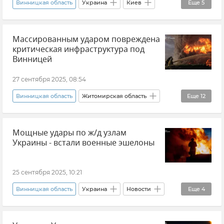
Винницкая область
Украина
Киев
Еще
5
Львовская область
Кировоградская область
Сумская область
Полтавская область
Хмельницкая область
Новости
Массированным ударом повреждена
Новости
Отключение электроэнергии
критическая инфраструктура под
Укрэнерго
Винницей
27 сентября 2025, 08:54
Винницкая область
Житомирская область
Еще
12
Полтавская область
Кировоградская область
Мощные удары по ж/д узлам
Черниговская область
Киев
Украины - встали военные эшелоны
Воздушная тревога на Украине
Новости
Удары по Украине
Железная дорога
25 сентября 2025, 10:21
Поезд
Одесская область
Запорожье
Винницкая область
Украина
Новости
Еще
4
Днепропетровская область
Взрыв
Поезд
Сумская область