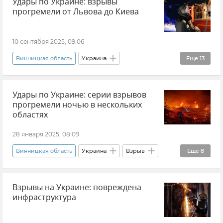
Удары по Украине: взрывы
Николаевская область
прогремели от Львова до Киева
10 сентября 2025, 09:06
Винницкая область
Украина
Еще
13
Удары по Украине
Взрыв
В мире
Удары по Украине: серии взрывов
Львов
Киев
Пожар
Одесса
прогремели ночью в нескольких
Новости
Винница
областях
Житомирская область
28 января 2025, 08:09
Ивано-Франковская область
Винницкая область
Украина
Взрыв
Еще
8
Хмельницкая область
Волынская область
Новости
Харьков
Одесса
Взрывы на Украине: повреждена
Чернигов
Кривой Рог
Сумы
инфраструктура
Житомирская область
Киев