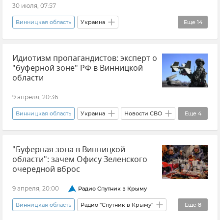
30 июля, 07:57
Винницкая область
Украина
Еще
14
Удары по Украине
В мире
Идиотизм пропагандистов: эксперт о
Министерство обороны РФ
"буферной зоне" РФ в Винницкой
Вооруженные силы России
Потери ВСУ
области
Киев
Львов
9 апреля, 20:36
Ивано-Франковская область
Винницкая область
Украина
Новости СВО
Еще
4
Житомирская область
Ровенская область
Россия
В мире
Мнения
Днепропетровская область
Одесса
"Буферная зона в Винницкой
Приднестровье
области": зачем Офису Зеленского
Новости СВО
Новости
очередной вброс
9 апреля, 20:00
Радио Спутник в Крыму
Винницкая область
Радио "Спутник в Крыму"
Еще
8