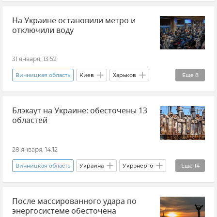
Политика
На Украине остановили метро и
ВСУ (Вооруженные силы Украины)
Украина
отключили воду
Молдавия
Приднестровье
Буферная зона безопасности
Новости
31 января, 13:52
Алексей Самойлов
Винницкая область
Киев
Харьков
Еще
8
Метро
В мире
Блэкаут на Украине: обесточены 13
Энергосистема Украины
Украина
областей
Новости
Денис Шмыгаль
Житомирская область
Сумская область
28 января, 14:12
Винницкая область
Украина
Укрэнерго
Еще
14
Электроэнергия
Энергосистема Украины
После массированного удара по
В мире
Новости
энергосистеме обесточена