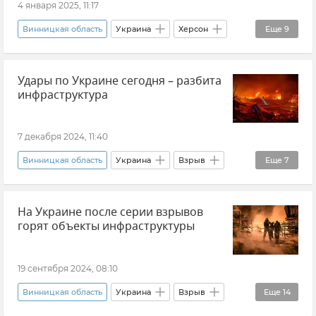
4 января 2025, 11:17
Винницкая область
Украина
Херсон
Еще
9
Запорожье
Хмельницкая область
Удары по Украине сегодня – разбита
Житомирская область
Киев
Взрыв
инфраструктура
Новости
В мире
Днепропетровская область
7 декабря 2024, 11:40
Воздушная тревога на Украине
Винницкая область
Украина
Взрыв
Еще
7
Воздушная тревога на Украине
В мире
На Украине после серии взрывов
Херсон
Запорожье
горят объекты инфраструктуры
Днепропетровская область
Сумская область
Новости
19 сентября 2024, 08:10
Винницкая область
Украина
Взрыв
Еще
14