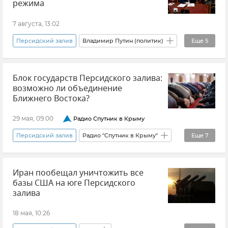
режима
7 августа, 13:02
Персидский залив
Владимир Путин (политик)
Еще
5
Россия
ОАЭ
Политика
Украина
Блок государств Персидского залива:
Новости
возможно ли объединение
Ближнего Востока?
29 мая, 09:00
Радио Спутник в Крыму
Персидский залив
Радио "Спутник в Крыму"
Еще
7
Евгений Михайлов
Иран
Иран пообещал уничтожить все
Ближний Восток
США
НАТО
базы США на юге Персидского
Ислам
Мнения
залива
18 мая, 10:26