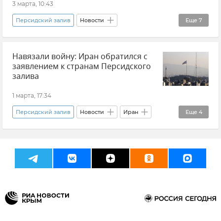
3 марта, 10:43
Персидский залив
Новости
Еще
7
Ормузский пролив
Навязали войну: Иран обратился с
Обострение между Израилем и Ираном
заявлением к странам Персидского
Обострение между Ираном и США
залива
Судоходство
Ближний Восток
Мнения
1 марта, 17:34
Кирилл Дмитриев
Персидский залив
Новости
Иран
Еще
4
Обострение между Израилем и Ираном
Обострение между Ираном и США
Ближний Восток
Ормузский пролив