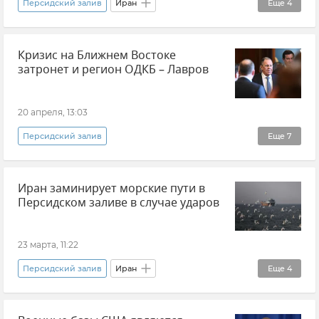
Персидский залив
Иран
Еще
4
Обострение между Ираном и США
США
Кризис на Ближнем Востоке
Новости
Ближний Восток
затронет и регион ОДКБ – Лавров
20 апреля, 13:03
Персидский залив
Еще
7
Организация Договора о коллективной безопасности (ОДКБ)
Иран заминирует морские пути в
Сергей Лавров
Политика
Россия
Персидском заливе в случае ударов
Центральная Азия
Ближний Восток
Новости
23 марта, 11:22
Персидский залив
Иран
Еще
4
Ормузский пролив