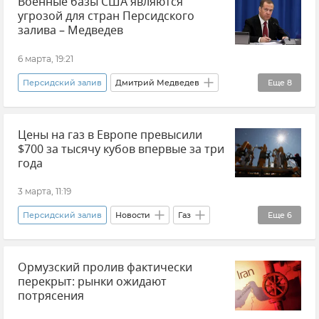
Военные базы США являются
Обострение между Ираном и США
угрозой для стран Персидского
Обострение между Израилем и Ираном
залива – Медведев
Новости
6 марта, 19:21
Персидский залив
Дмитрий Медведев
Еще
8
Ближний Восток
В мире
США
Цены на газ в Европе превысили
Безопасность
Израиль
$700 за тысячу кубов впервые за три
Обострение между Израилем и Ираном
года
Обострение между Ираном и США
Новости
3 марта, 11:19
Персидский залив
Новости
Газ
Еще
6
Европа
Иран
Ормузский пролив фактически
Обострение между Израилем и Ираном
перекрыт: рынки ожидают
Обострение между Ираном и США
потрясения
Ближний Восток
Ормузский пролив