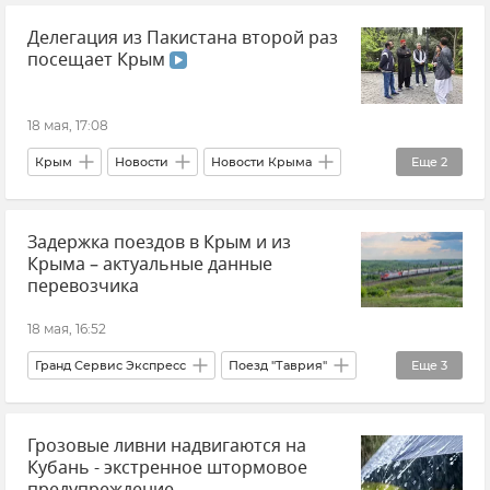
Делегация из Пакистана второй раз
Запорожская область
посещает Крым
18 мая, 17:08
Крым
Новости
Новости Крыма
Еще
2
Пакистан
Сотрудничество
Задержка поездов в Крым и из
Крыма – актуальные данные
перевозчика
18 мая, 16:52
Гранд Сервис Экспресс
Поезд "Таврия"
Еще
3
Новости Крыма
Железная дорога
Грозовые ливни надвигаются на
Крым
Кубань - экстренное штормовое