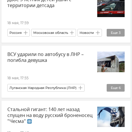
территории детсада
18 мая, 17:59
Россия
Московская область
Новости
Еще
3
дети
Происшествия
ВСУ ударили по автобусу в ЛНР –
СК РФ (Следственный комитет Российской Федерации)
погибла девушка
18 мая, 17:55
Луганская Народная Республика (ЛНР)
Еще
6
Новости
Леонид Пасечник
Стальной гигант: 140 лет назад
Происшествия
спущен на воду русский броненосец
ВСУ (Вооруженные силы Украины)
"Чесма"
Беспилотник (БПЛА, дрон)
Атаки ВСУ