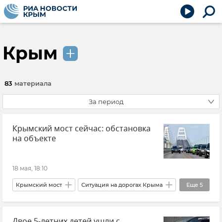
Крым
83
материала
За период
Крымский мост сейчас: обстановка
на объекте
18 мая, 18:10
Крымский мост
Ситуация на дорогах Крыма
Еще
5
Крым
Керчь
Тамань
Двое 5-летних детей ушли с
Краснодарский край
Транспорт