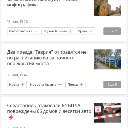
инфографика
18 мая, 15:26
Инфографика
Музеи Крыма
Крым
Еще
2
Культура
Общество
Два поезда "Таврия" отправятся не
по расписанию из-за ночного
перекрытия моста
18 мая, 15:14
Крым
Новости Крыма
Поезд
Еще
5
Поезд "Таврия"
Крымский мост
Севастополь атаковали 64 БПЛА –
Логистика
Железная дорога
повреждены 66 домов и десятки авто
Гранд Сервис Экспресс