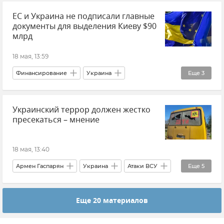
ЕС и Украина не подписали главные
Совет безопасности России
документы для выделения Киеву $90
млрд
18 мая, 13:59
Финансирование
Украина
Еще
3
Европейский Союз (ЕС)
Новости
Украинский террор должен жестко
В мире
пресекаться – мнение
18 мая, 13:40
Армен Гаспарян
Украина
Атаки ВСУ
Еще
5
Атаки ВСУ на Крым
Новости СВО
Еще 20 материалов
Мнения
Политика
Терроризм