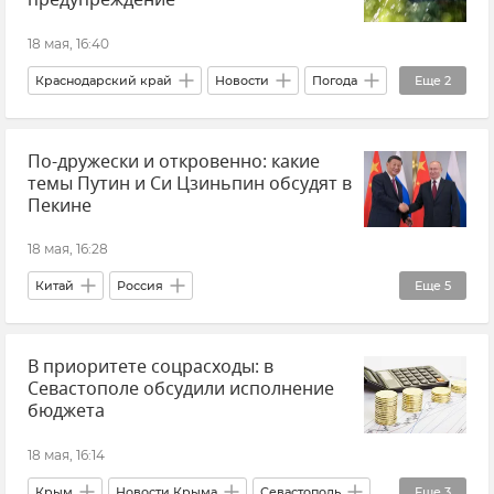
предупреждение
18 мая, 16:40
Краснодарский край
Новости
Погода
Еще
2
Штормовое предупреждение
По-дружески и откровенно: какие
МЧС Краснодарского края
темы Путин и Си Цзиньпин обсудят в
Пекине
18 мая, 16:28
Китай
Россия
Еще
5
Си Цзиньпин (председатель КНР)
В приоритете соцрасходы: в
Владимир Путин (политик)
Политика
Севастополе обсудили исполнение
Новости
Юрий Ушаков
бюджета
18 мая, 16:14
Крым
Новости Крыма
Севастополь
Еще
3