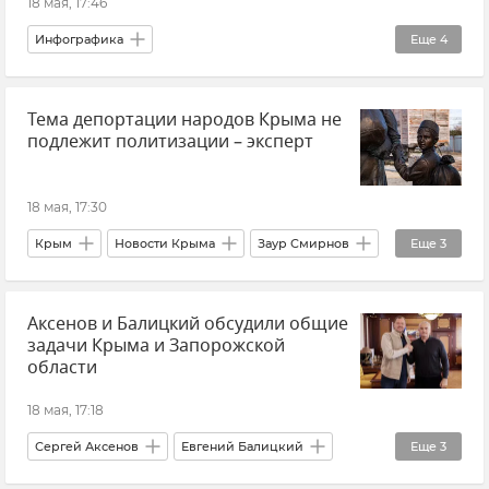
18 мая, 17:46
Инфографика
Еще
4
ЧФ РФ (Черноморский флот Российской Федерации)
Тема депортации народов Крыма не
Армия и флот
Россия
История
подлежит политизации – эксперт
18 мая, 17:30
Крым
Новости Крыма
Заур Смирнов
Еще
3
Общественная палата Крыма
Аксенов и Балицкий обсудили общие
Депортация из Крыма
задачи Крыма и Запорожской
День памяти жертв депортации народов Крыма
области
18 мая, 17:18
Сергей Аксенов
Евгений Балицкий
Еще
3
Новости Крыма
Крым