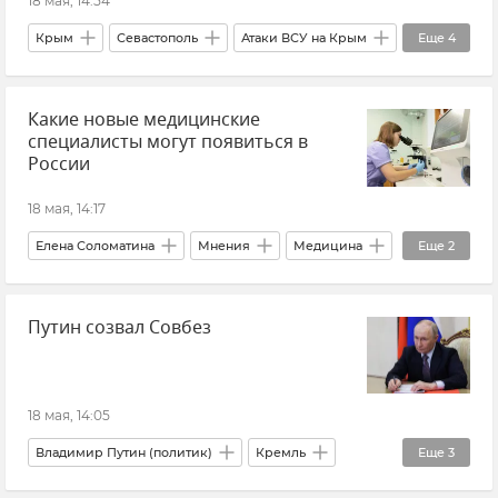
18 мая, 14:54
Крым
Севастополь
Атаки ВСУ на Крым
Еще
4
Новости Крыма
Новости Севастополя
Какие новые медицинские
Происшествия
Правительство Севастополя
специалисты могут появиться в
России
18 мая, 14:17
Елена Соломатина
Мнения
Медицина
Еще
2
Здоровье
Красота и здоровье
Путин созвал Совбез
18 мая, 14:05
Владимир Путин (политик)
Кремль
Еще
3
Новости
Политика