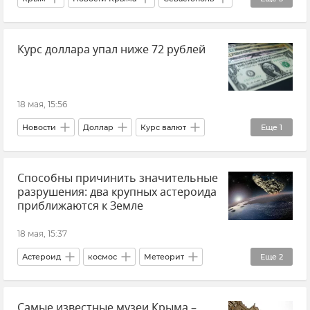
Новости Севастополя
Бюджет
Курс доллара упал ниже 72 рублей
Бюджет Севастополя
18 мая, 15:56
Новости
Доллар
Курс валют
Еще
1
Экономика
Способны причинить значительные
разрушения: два крупных астероида
приближаются к Земле
18 мая, 15:37
Астероид
космос
Метеорит
Еще
2
Новости
Самые известные музеи Крыма –
Лаборатория солнечной астрономии ИКИ РАН