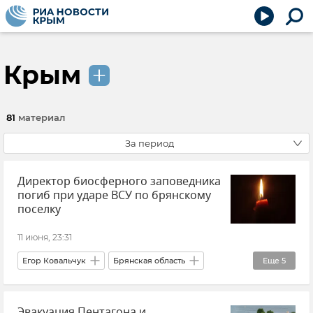
Крым
81
материал
За период
Директор биосферного заповедника
погиб при ударе ВСУ по брянскому
поселку
11 июня, 23:31
Егор Ковальчук
Брянская область
Еще
5
Происшествия
Новости
Атаки ВСУ
Эвакуация Пентагона и
Утраты
Заповедники