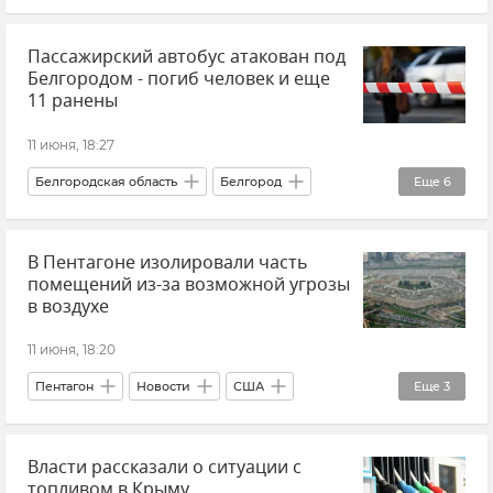
Европейский Союз (ЕС)
Ливан
Иран
Пассажирский автобус атакован под
Дональд Трамп
США
Крым
Белгородом - погиб человек и еще
Новости Крыма
11 ранены
11 июня, 18:27
Белгородская область
Белгород
Еще
6
Обстрелы Белгородской области
Автобус
В Пентагоне изолировали часть
Автобусное сообщение
Новости
помещений из-за возможной угрозы
Атаки ВСУ
Происшествия
в воздухе
11 июня, 18:20
Пентагон
Новости
США
Еще
3
Происшествия
Власти рассказали о ситуации с
Безопасность Республики Крым и Севастополя
топливом в Крыму