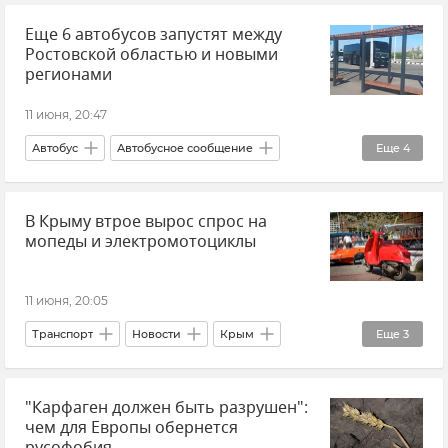
Еще 6 автобусов запустят между
Заповедники Крыма
Отдых в Крыму
Ростовской областью и новыми
Туризм в Крыму
регионами
11 июня, 20:47
Автобус
Автобусное сообщение
Еще
4
Ростовская область
Новые регионы России
В Крыму втрое вырос спрос на
Росавтотранс
Новости
мопеды и электромотоциклы
11 июня, 20:05
Транспорт
Новости
Крым
Еще
3
Новости Крыма
Торговля
Статистика
"Карфаген должен быть разрушен":
чем для Европы обернется