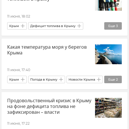
В мире
11 июня, 18:02
Крым
Дефицит топлива в Крыму
Еще
3
Топливо в Крыму
Владимир Константинов
Какая температура моря у берегов
Государственный совет РК (Госсовет)
Крыма
11 июня, 17:40
Крым
Погода в Крыму
Новости Крыма
Еще
2
Татьяна Любецкая
Продовольственный кризис в Крыму
Крымский гидрометцентр
на фоне дефицита топлива не
зафиксирован – власти
11 июня, 17:22