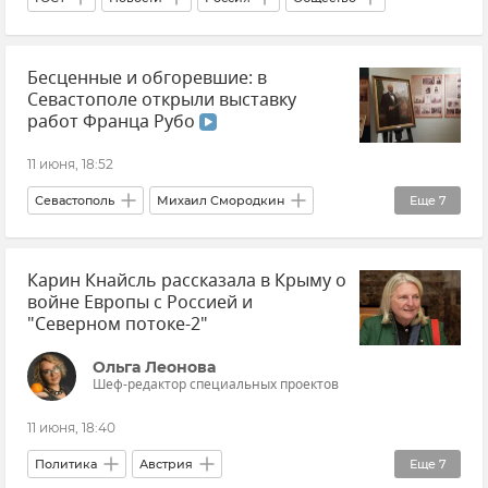
Бесценные и обгоревшие: в
Севастополе открыли выставку
работ Франца Рубо
11 июня, 18:52
Севастополь
Михаил Смородкин
Еще
7
Удар ВСУ по Панораме "Оборона Севастополя"
Карин Кнайсль рассказала в Крыму о
панорама
Рубо
Новости Севастополя
войне Европы с Россией и
Новости Крыма
Выставка
Видео
"Северном потоке-2"
Ольга Леонова
Шеф-редактор специальных проектов
11 июня, 18:40
Политика
Австрия
Еще
7