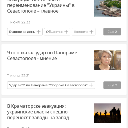
переименование "Украины" в
Севастополе – главное
11 июня, 22:33
Главное за день
Общество
Новости
Еще
2
Крым
В мире
Что показал удар по Панораме
Севастополя - мнение
11 июня, 22:21
Удар ВСУ по Панораме "Оборона Севастополя"
Еще
7
Севастополь
Новости Севастополя
В Краматорске эвакуация:
Крым
Новости Крыма
Мнения
украинские власти спешно
Татьяна Щербакова
переносят заводы на запад
Эксклюзивы РИА Новости Крым