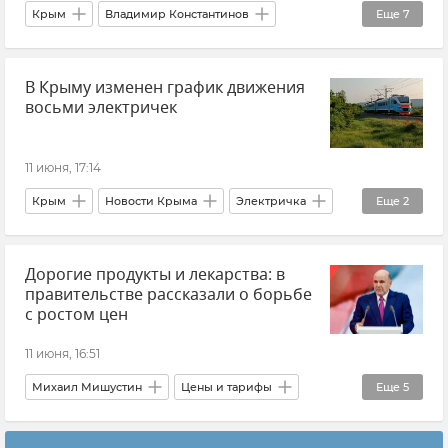
Крым
Владимир Константинов
Еще
7
Государственный совет РК (Госсовет)
В Крыму изменен график движения
Топливо
Топливо в Крыму
восьми электричек
Дефицит топлива в Крыму
Продукты
Новости Крыма
Мнения
11 июня, 17:14
Крым
Новости Крыма
Электричка
Еще
2
ЮППК "Южная пригородная пассажирская компания"
Дорогие продукты и лекарства: в
Железные дороги Крыма
правительстве рассказали о борьбе
с ростом цен
11 июня, 16:51
Михаил Мишустин
Цены и тарифы
Еще
5
Продукты
Россия
Общество