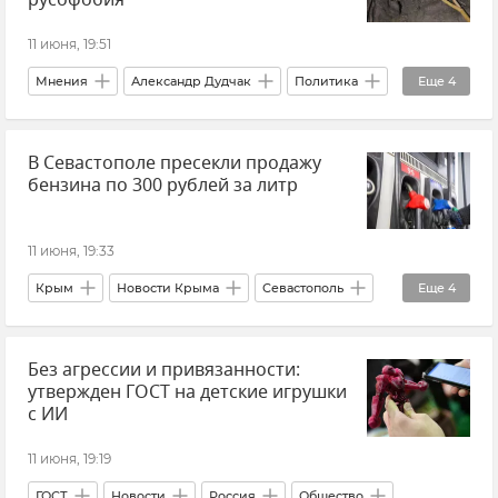
русофобия
11 июня, 19:51
Мнения
Александр Дудчак
Политика
Еще
4
Внешняя политика
Россия
Европа
В Севастополе пресекли продажу
Европейский Союз (ЕС)
бензина по 300 рублей за литр
11 июня, 19:33
Крым
Новости Крыма
Севастополь
Еще
4
Новости Севастополя
Полиция Севастополя
Без агрессии и привязанности:
Дефицит топлива в Крыму
Топливо в Крыму
утвержден ГОСТ на детские игрушки
с ИИ
11 июня, 19:19
ГОСТ
Новости
Россия
Общество