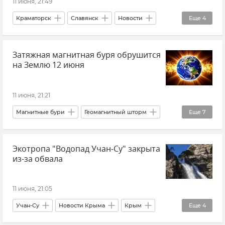
11 июня, 21:49
Краматорск
Славянск
Новости
Еще
4
Новости СВО
Украина
Затяжная магнитная буря обрушится
ВСУ (Вооруженные силы Украины)
на Землю 12 июня
Вооруженные силы России
11 июня, 21:21
Магнитные бури
Геомагнитный шторм
Еще
7
Лаборатория солнечной астрономии ИКИ РАН
Экотропа "Водопад Учан‑Су" закрыта
Вспышки на Солнце
Солнце
космос
из-за обвала
Земля
Новости
Метеозависимость
11 июня, 21:05
Учан-Су
Новости Крыма
Крым
Еще
4
ФГБУ "Заповедный Крым"