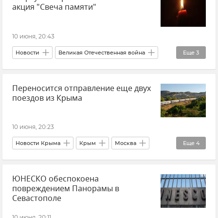
акция "Свеча памяти"
10 июня, 20:43
Новости
Великая Отечественная война
Еще
3
История
Память
Свеча памяти
Переносится отправление еще двух
поездов из Крыма
10 июня, 20:23
Новости Крыма
Крым
Москва
Еще
4
Омск
Поезд "Таврия"
ЮНЕСКО обеспокоена
Гранд Сервис Экспресс
Новости
повреждением Панорамы в
Севастополе
10 июня, 20:11