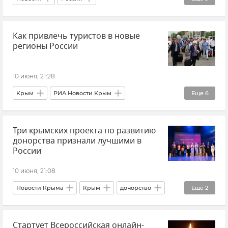
Верховный суд России
Общество
Как привлечь туристов в новые
Украина
регионы России
10 июня, 21:28
Крым
РИА Новости Крым
Еще
6
РГО (Русское географическое общество)
Три крымских проекта по развитию
Туризм
Туризм в Крыму
донорства признали лучшими в
Внутренний туризм
Китай
Россия
России
10 июня, 21:08
Новости Крыма
Крым
донорство
Еще
2
Конкурс
Награды
Стартует Всероссийская онлайн-