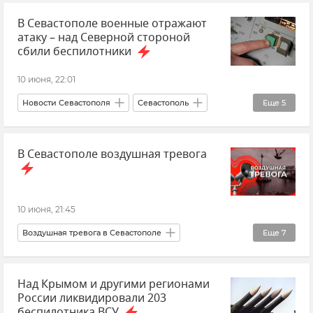
В Севастополе военные отражают
Михаил Развожаев
АЗС
атаку – над Северной стороной
сбили беспилотники
10 июня, 22:01
Новости Севастополя
Севастополь
Еще
5
Срочные новости Крыма
Крым
В Севастополе воздушная тревога
Михаил Развожаев
Беспилотник (БПЛА, дрон)
Атаки ВСУ
10 июня, 21:45
Воздушная тревога в Севастополе
Еще
7
Севастополь
Новости
Над Крымом и другими регионами
Михаил Развожаев
России ликвидировали 203
Безопасность Республики Крым и Севастополя
беспилотника ВСУ