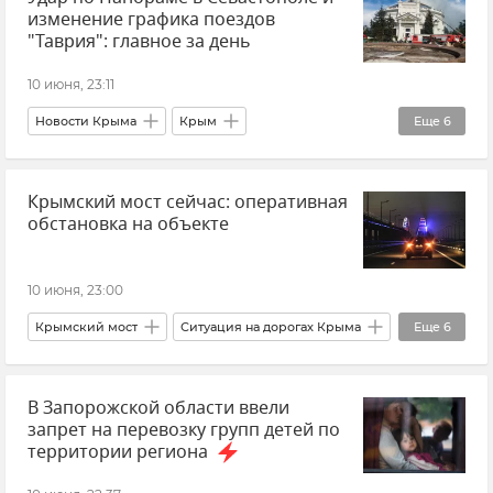
изменение графика поездов
Безопасность Республики Крым и Севастополя
"Таврия": главное за день
Атаки ВСУ
10 июня, 23:11
Новости Крыма
Крым
Еще
6
Новости Севастополя
Севастополь
Крымский мост сейчас: оперативная
Новости
Россия
В мире
обстановка на объекте
Главное за день
10 июня, 23:00
Крымский мост
Ситуация на дорогах Крыма
Еще
6
Крым
Керчь
Тамань
В Запорожской области ввели
Краснодарский край
Транспорт
запрет на перевозку групп детей по
Логистика
территории региона