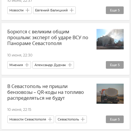
10 июня, 22:37
Новости
Евгений Балицкий
Еще
5
Запорожская область
Автобус
дети
Борются с великим общим
Безопасность
Атаки ВСУ
прошлым: эксперт об ударе ВСУ по
Панораме Севастополя
10 июня, 22:30
Мнения
Александр Дудчак
Еще
5
Севастополь
Крым
Россия
В Севастополь не пришли
Украина
бензовозы – QR-коды на топливо
Удар ВСУ по Панораме "Оборона Севастополя"
распределяться не будут
10 июня, 22:15
Новости Севастополя
Севастополь
Еще
5
Топливо
Транспорт
Бензин