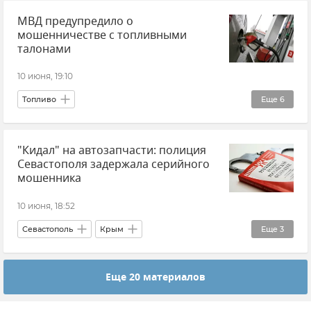
МВД предупредило о
Поезд "Таврия"
Железная дорога
мошенничестве с топливными
Новости
талонами
10 июня, 19:10
Топливо
Еще
6
МВД РФ (Министерство внутренних дел Российской Федерации)
"Кидал" на автозапчасти: полиция
Транспорт
Автомобиль
Бензин
Севастополя задержала серийного
Новости
Мошенничество
мошенника
10 июня, 18:52
Севастополь
Крым
Еще
3
Новости Севастополя
Мошенничество
Еще 20 материалов
Полиция Севастополя