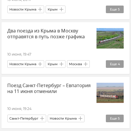
Новости Крыма
Крым
Еще
5
Новости Севастополя
Севастополь
Два поезда из Крыма в Москву
ЮНЕСКО
Атаки ВСУ
отправятся в путь позже графика
Удар ВСУ по Панораме "Оборона Севастополя"
10 июня, 19:47
Новости Крыма
Крым
Москва
Еще
4
Новости
Гранд Сервис Экспресс
Поезд Санкт-Петербург – Евпатория
Поезд "Таврия"
Железная дорога
на 11 июня отменили
10 июня, 19:24
Санкт-Петербург
Новости Крыма
Еще
5
Евпатория
Гранд Сервис Экспресс