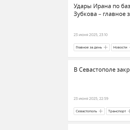
Удары Ирана по ба
Логистика
Зубкова – главное 
23 июня 2025, 23:10
Главное за день
Новости
Иран
Обострение между 
В Севастополе зак
Ракетная система средней дал
"Крокус Сити Холл"
23 июня 2025, 22:59
Севастополь
Транспорт
Паромы и катера в Севастопол