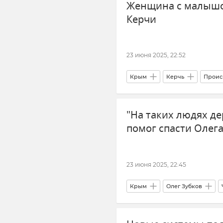
Женщина с малышом
Новости Севастополя
Лог
Керчи
23 июня 2025, 22:52
Крым
Керчь
Проис
Общество
"На таких людях де
помог спасти Олега
23 июня 2025, 22:45
Крым
Олег Зубков
Новости Крыма
Парк льво