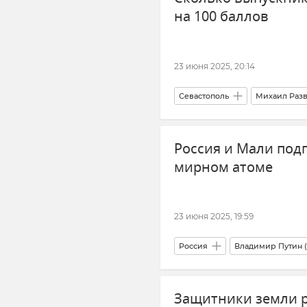
на 100 баллов
Туризм в Крыму
Новости
23 июня 2025, 20:14
Севастополь
Михаил Раз
дети
Образование в Крым
Россия и Мали под
мирном атоме
23 июня 2025, 19:59
Россия
Владимир Путин (
Новости
Защитники земли р