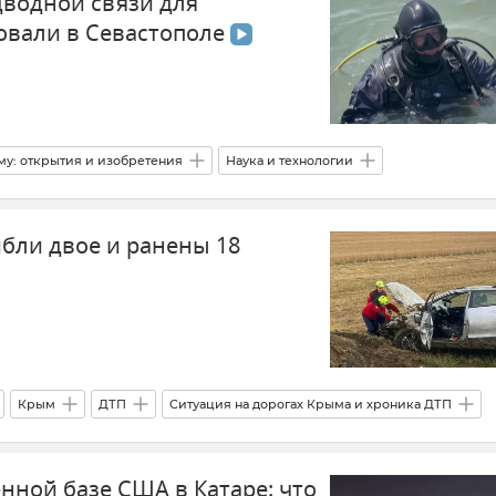
водной связи для
овали в Севастополе
му: открытия и изобретения
Наука и технологии
сти Севастополя
ибли двое и ранены 18
Крым
ДТП
Ситуация на дорогах Крыма и хроника ДТП
Госавтоинспекция Крыма
Новости Крыма
нной базе США в Катаре: что