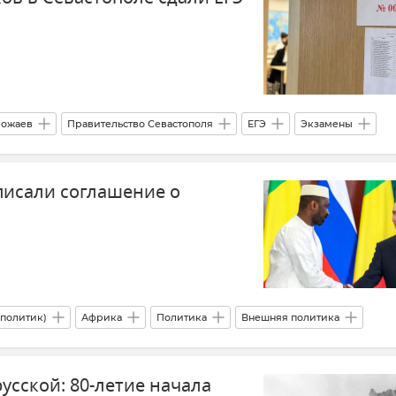
 Севастополя
вожаев
Правительство Севастополя
ЕГЭ
Экзамены
у и Севастополе
Новости Севастополя
писали соглашение о
политик)
Африка
Политика
Внешняя политика
усской: 80-летие начала