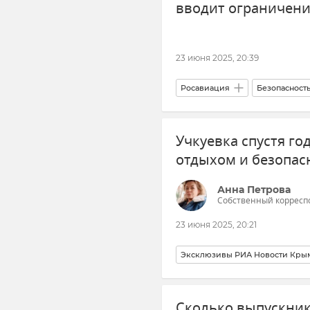
вводит ограничени
23 июня 2025, 20:39
Росавиация
Безопасност
Катар
Новости
Обо
Учкуевка спустя год
отдыхом и безопа
Анна Петрова
Собственный корресп
23 июня 2025, 20:21
Эксклюзивы РИА Новости Кры
Безопасность Республики Крым
Сколько выпускник
Ракетная атака на Севастополь 