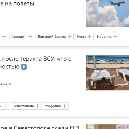
е на полеты
ь
Авиация
Ближний Восток
Иран
Израиль
стрение между Израилем и Ираном
Ирак
 после теракта ВСУ: что с
сностью
ондент
м
Севастополь
Учкуевка
 и Севастополя
ов в Севастополе сдали ЕГЭ
ATACMS 2 августа 2024 года
Общество
Туризм