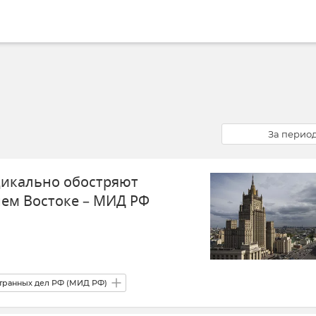
За перио
дикально обостряют
ем Востоке – МИД РФ
транных дел РФ (МИД РФ)
 Ираном
США
Израиль
В мире
Политика