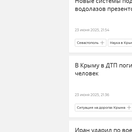
Новые системы под
водолазов презент
23 июня 2025, 21:54
Севастополь
Наука в Кры
Водолазные работы
Ново
В Крыму в ДТП пог
человек
23 июня 2025, 21:36
Ситуация на дорогах Крыма
ДТП в Крыму и Севастополе
Иран ударил по вое
Происшествия