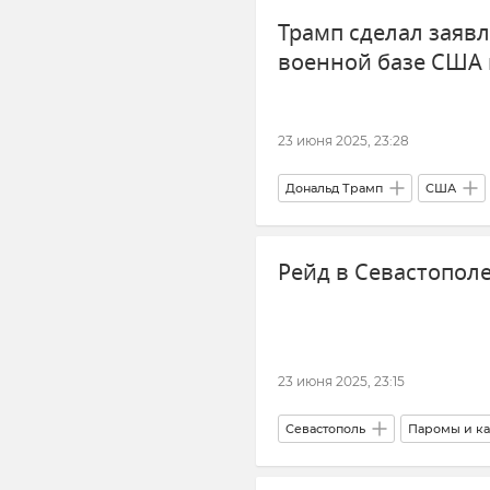
Трамп сделал заявл
Внешняя политика
военной базе США 
23 июня 2025, 23:28
Дональд Трамп
США
Обострение между Израилем и
Рейд в Севастопол
23 июня 2025, 23:15
Севастополь
Паромы и ка
Общественный транспорт