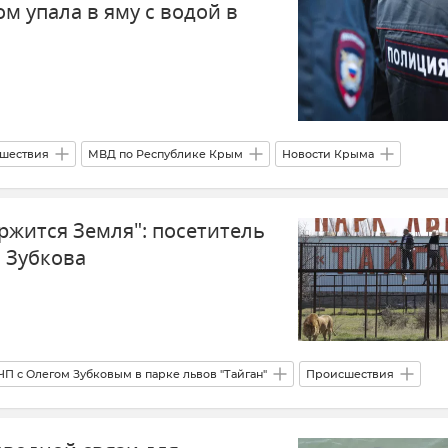
 упала в яму с водой в
истика
шествия
МВД по Республике Крым
Новости Крыма
ржится Земля": посетитель
 Зубкова
ЧП с Олегом Зубковым в парке львов "Тайган"
Происшествия
в "Тайган"