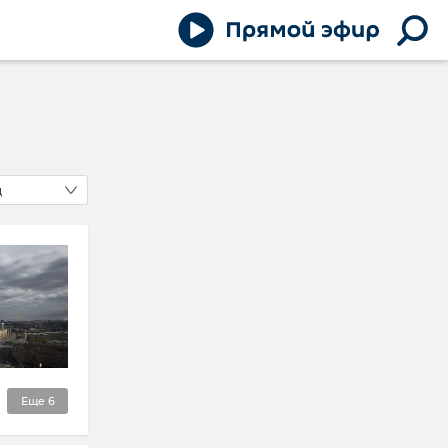
д
Еще
6