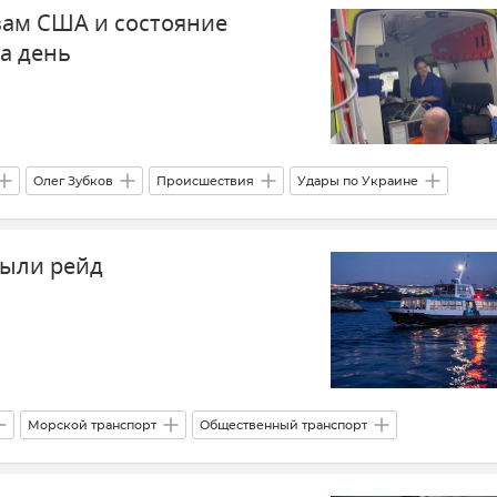
зам США и состояние
за день
Олег Зубков
Происшествия
Удары по Украине
Израилем и Ираном
В мире
Политика
рыли рейд
ьности "Орешник"
Военно-промышленный комплекс (ВПК)
Морской транспорт
Общественный транспорт
е
Департамент транспорта Севастополя