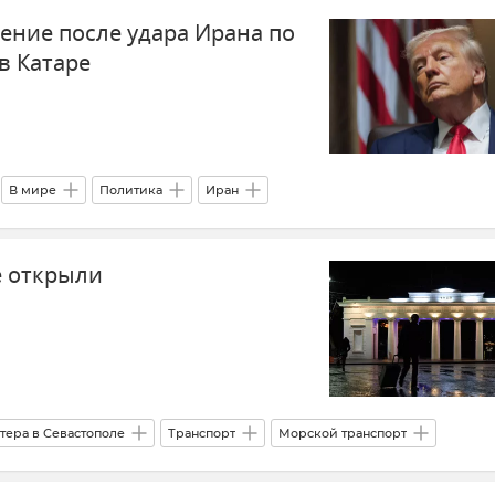
ение после удара Ирана по
в Катаре
В мире
Политика
Иран
 Ираном
Внешняя политика
Новости
Катар
е открыли
тера в Севастополе
Транспорт
Морской транспорт
Новости Севастополя
Департамент транспорта Севастополя