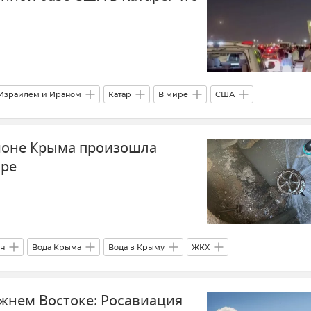
Израилем и Ираном
Катар
В мире
США
Ближний Восток
йоне Крыма произошла
оре
н
Вода Крыма
Вода в Крыму
ЖКХ
Общество
Новости Крыма
жнем Востоке: Росавиация