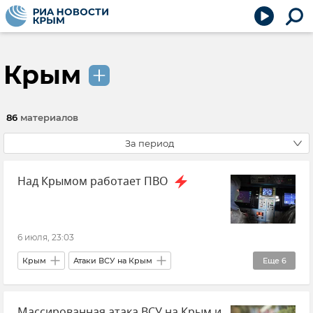
Крым
86
материалов
За период
Над Крымом работает ПВО
6 июля, 23:03
Крым
Атаки ВСУ на Крым
Еще
6
Безопасность Республики Крым и Севастополя
Массированная атака ВСУ на Крым и
ПВО
Беспилотник (БПЛА, дрон)