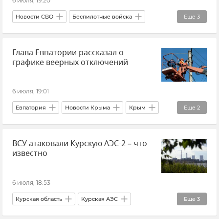
6 июля, 19:20
Новости СВО
Беспилотные войска
Еще
3
Министерство обороны РФ
Крым
Глава Евпатории рассказал о
Новости Крыма
графике веерных отключений
6 июля, 19:01
Евпатория
Новости Крыма
Крым
Еще
2
Виталий Оганесян
ВСУ атаковали Курскую АЭС-2 – что
Отключение электроэнергии в Крыму
известно
6 июля, 18:53
Курская область
Курская АЭС
Еще
3
Атаки ВСУ
Обстрелы ВСУ