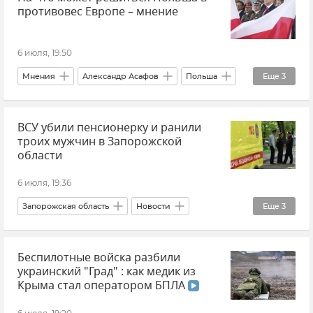
противовес Европе – мнение
6 июля, 19:50
Мнения
Александр Асафов
Польша
Еще
3
Политика
Россия
Европа
ВСУ убили пенсионерку и ранили
троих мужчин в Запорожской
области
6 июля, 19:36
Запорожская область
Новости
Еще
3
Евгений Балицкий
Обстрелы ВСУ
Беспилотные войска разбили
Атаки ВСУ
украинский "Град" : как медик из
Крыма стал оператором БПЛА