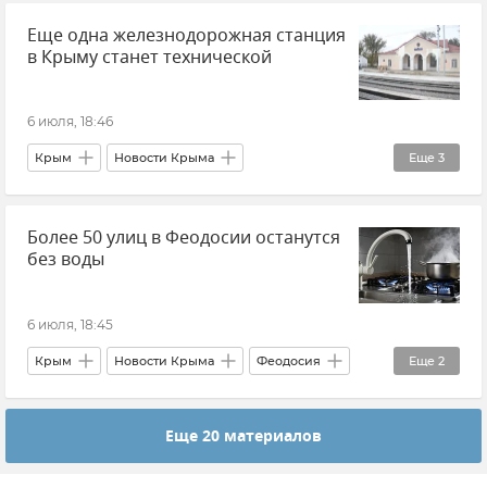
Еще одна железнодорожная станция
Александр Хинштейн
в Крыму станет технической
6 июля, 18:46
Крым
Новости Крыма
Еще
3
Ленинский район
Гранд Сервис Экспресс
Более 50 улиц в Феодосии останутся
Железные дороги Крыма
без воды
6 июля, 18:45
Крым
Новости Крыма
Феодосия
Еще
2
Водоснабжение
Отключение воды в Крыму
Еще 20 материалов