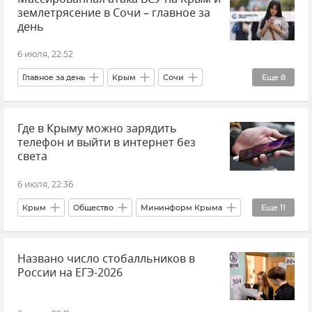
землетрясение в Сочи – главное за
Новости Крыма
Срочные новости Крыма
день
ГУ МЧС РФ по Республике Крым
6 июля, 22:52
Главное за день
Крым
Сочи
Еще
8
Атаки ВСУ
Атаки ВСУ на Крым
Где в Крыму можно зарядить
Великобритания
Новости
телефон и выйти в интернет без
Землетрясение
Севастополь
света
Служба внешней разведки (СВР)
6 июля, 22:36
МЧС РФ (Министерство чрезвычайных ситуаций Российской Федерации)
Крым
Общество
Мининформ Крыма
Еще
11
Совет эксперта
Мобильная связь
Названо число стобалльников в
Связь
Связь в Крыму
России на ЕГЭ-2026
Энергосистема Крыма
Электроэнергия
Электросети
Отключение электроэнергии