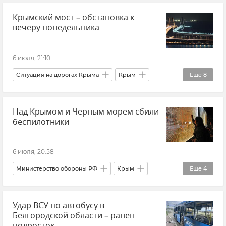
Крымский мост – обстановка к
Здравоохранение в Крыму и Севастополе
вечеру понедельника
Здравоохранение в России
6 июля, 21:10
Ситуация на дорогах Крыма
Крым
Еще
8
Крымский мост
Над Крымом и Черным морем сбили
Очереди на Крымском мосту
Транспорт
беспилотники
Логистика
Керчь
Тамань
Новости
Новости Крыма
6 июля, 20:58
Министерство обороны РФ
Крым
Еще
4
Азовское море
Черное море
Удар ВСУ по автобусу в
Атаки ВСУ
Атаки ВСУ на Крым
Белгородской области – ранен