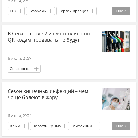
6 июля, 22:11
Электричество
Электросети Крыма
ЕГЭ
Экзамены
Сергей Кравцов
Еще
2
Новости Крыма
Россия
Образование в России
В Севастополе 7 июля топливо по
QR-кодам продавать не будут
6 июля, 21:57
Севастополь
Сезон кишечных инфекций – чем
чаще болеют в жару
6 июля, 21:34
Крым
Новости Крыма
Инфекции
Еще
3
Здоровье