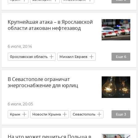
Минкульт Крыма
Культурное наследие
Крупнейшая атака – в Ярославской
области атакован нефтезавод
6 июля, 20:14
Ярославская область
Михаил Евраев
Еще
6
Нефтезавод
НПЗ
Атаки ВСУ
В Севастополе ограничат
Происшествия
Новости СВО
Новости
энергоснабжение для юрлиц
6 июля, 20:05
Крым
Новости Крыма
Севастополь
Еще
3
Новости Севастополя
Севастопольэнерго
На что может решиться Польша в
Отключение электроэнергии в Крыму