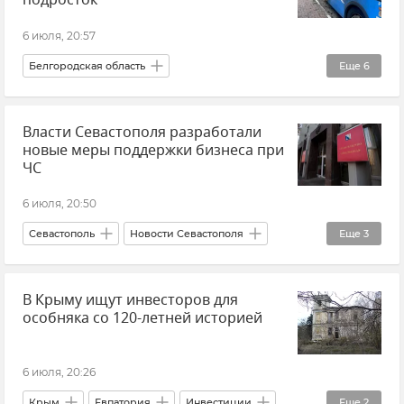
подросток
6 июля, 20:57
Белгородская область
Еще
6
Обстрелы Белгородской области
Атаки ВСУ
Власти Севастополя разработали
Происшествия
Обстрелы ВСУ
новые меры поддержки бизнеса при
Новости
Беспилотник (БПЛА, дрон)
ЧС
6 июля, 20:50
Севастополь
Новости Севастополя
Еще
3
Бизнес
Крымский бизнес
Режим ЧС
В Крыму ищут инвесторов для
особняка со 120-летней историей
6 июля, 20:26
Крым
Евпатория
Инвестиции
Еще
2