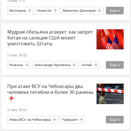
5 мая, 17:11
Белгород
Новости
Валентин Демидов
Еще
4
Происшествия
Беспилотник (БПЛА, дрон)
Мудрая обезьяна атакует: как запрет
ВСУ (Вооруженные силы Украины)
Китая на санкции США может
Атаки ВСУ
уничтожить Штаты
5 мая, 16:55
Мнения
Александр Хроленко
Китай
Еще
4
Санкции
США
При атаке ВСУ на Чебоксары два
Эксклюзивы РИА Новости Крым
Иран
человека погибли и более 30 ранены
5 мая, 16:42
Атака ВСУ на Чебоксары
Чувашия
Еще
4
Олег Николаев
Новости
Атаки ВСУ