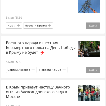
Верховный суд Крыма
Приговор
5 мая, 15:24
Крым
Новости Крыма
Еще
3
ГУП РК "Крымэнерго"
Алушта
Военного парада и шествия
Отключение электроэнергии в Крыму
Бессмертного полка на День Победы
в Крыму не будет
5 мая, 15:10
Сергей Аксенов
Новости Крыма
Еще
4
Парад
День Победы
Крым
В Крым привезут частицу Вечного
Безопасность Республики Крым и Севастополя
огня из Александровского сада в
Москве
5 мая, 14:51