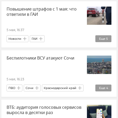
Повышение штрафов с 1 мая: что
Новости СВО
ответили в ГАИ
5 мая, 16:37
Новости
ГАИ
Еще
5
ПДД (Правила дорожного движения)
Беспилотники ВСУ атакуют Сочи
Дорожное движение
Транспорт
Штрафы
Фейк
5 мая, 16:23
ПВО
Сочи
Краснодарский край
Еще
4
Кубань
Новости
ВТБ: аудитория голосовых сервисов
Беспилотник (БПЛА, дрон)
выросла в десятки раз
Андрей Прошунин