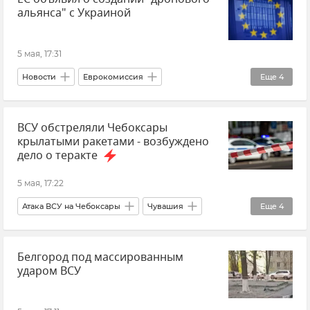
альянса" с Украиной
Беспилотник (БПЛА, дрон)
Атаки ВСУ
5 мая, 17:31
Новости
Еврокомиссия
Еще
4
Беспилотник (БПЛА, дрон)
Украина
ВСУ обстреляли Чебоксары
Политика
Новости СВО
крылатыми ракетами - возбуждено
дело о теракте
5 мая, 17:22
Атака ВСУ на Чебоксары
Чувашия
Еще
4
Чувашская Республика
Новости
Белгород под массированным
Атаки ВСУ
ударом ВСУ
СК РФ (Следственный комитет Российской Федерации)