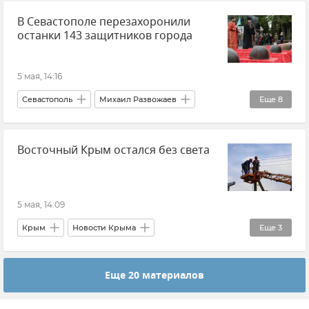
В Севастополе перезахоронили
Украина
Владимир Зеленский
Россия
останки 143 защитников города
Политика
5 мая, 14:16
Севастополь
Михаил Развожаев
Еще
8
Поиск людей
Поисковые работы
Восточный Крым остался без света
Крым в Великой Отечественной войне
Великая Отечественная война
Крым в истории: секреты, факты, фото
5 мая, 14:09
История
Память
Новости Севастополя
Крым
Новости Крыма
Еще
3
Ленинский район
ГУП РК "Крымэнерго"
Еще 20 материалов
Отключение электроэнергии в Крыму