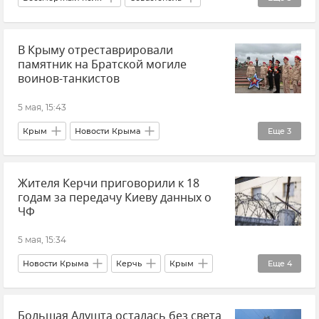
Новости Севастополя
Крым
В Крыму отреставрировали
Новости Крыма
Общество
памятник на Братской могиле
День Победы
воинов-танкистов
5 мая, 15:43
Крым
Новости Крыма
Еще
3
Владимир Константинов
Судак
Жителя Керчи приговорили к 18
Памятники Крыма
годам за передачу Киеву данных о
ЧФ
5 мая, 15:34
Новости Крыма
Керчь
Крым
Еще
4
ЧФ РФ (Черноморский флот Российской Федерации)
Большая Алушта осталась без света
ФСБ РФ (Федеральная служба безопасности Российской Федерации)