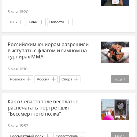
5 мая, 16:20
ВТБ
Банк
Новости
Российским юниорам разрешили
выступать с флагом и гимном на
турнирах ММА
5 мая, 16:10
Новости
Россия
Спорт
Еще
1
МОК (Международный олимпийский комитет)
Как в Севастополе бесплатно
распечатать портрет для
"Бессмертного полка"
5 мая, 15:57
Бессмертный полк
Севастополь
Еще
5