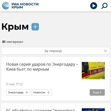
Крым
81
материал
За период
Новая серия ударов по Энергодару –
Киев бьет по мирным
5 мая, 17:52
Энергодар
Новости
Еще
5
Евгений Балицкий
Запорожская область
ЕС объявил о создании "дронового
ВСУ (Вооруженные силы Украины)