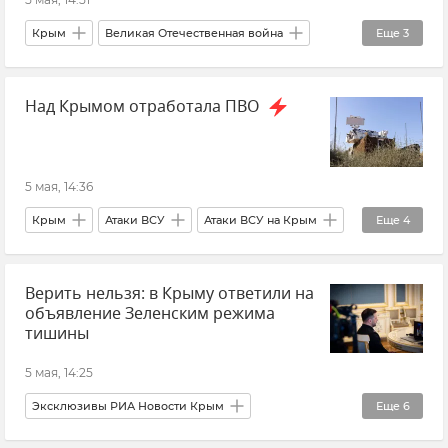
Крым
Великая Отечественная война
Еще
3
Новости Крыма
Вечный огонь
Память
Над Крымом отработала ПВО
5 мая, 14:36
Крым
Атаки ВСУ
Атаки ВСУ на Крым
Еще
4
Министерство обороны РФ
Верить нельзя: в Крыму ответили на
Беспилотник (БПЛА, дрон)
Новости СВО
объявление Зеленским режима
Новости Крыма
тишины
5 мая, 14:25
Эксклюзивы РИА Новости Крым
Еще
6
Перемирие
Владимир Константинов