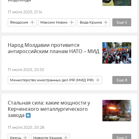
Происшествия
Беспилотник (БПЛА, дрон)
17 июля 2025, 21:14
Атаки ВСУ
Феодосия
Максим Новик
Вода Крыма
Еще
5
Ситуация в Донбассе: новости и комментарии
Водоснабжение
Водовод
События в Донбассе
Новости СВО
Народ Молдавии противится
Вода в Крыму
Новости Крыма
Крым
антироссийским планам НАТО – МИД
Новости
17 июля 2025, 20:53
Министерство иностранных дел РФ (МИД РФ)
Еще
8
Мария Захарова
Молдавия
Россия
Стальная сила: какие мощности у
Политика
Внешняя политика
Новости
Керченского металлургического
НАТО
Выборы
завода
17 июля 2025, 20:28
Керчь
Новости Крыма
Еще
3