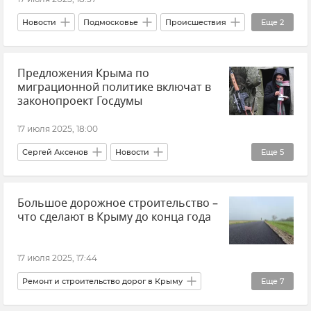
Новости
Подмосковье
Происшествия
Еще
2
дети
Больница
Предложения Крыма по
миграционной политике включат в
законопроект Госдумы
17 июля 2025, 18:00
Сергей Аксенов
Новости
Еще
5
Новости Крыма
Закон и право
Россия
Большое дорожное строительство –
Государственная Дума РФ
что сделают в Крыму до конца года
Миграционная политика
17 июля 2025, 17:44
Ремонт и строительство дорог в Крыму
Еще
7
Новости Крыма
Дороги Крыма