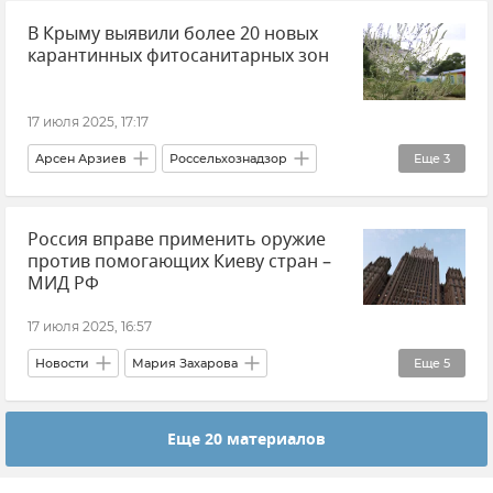
В Крыму выявили более 20 новых
Минтранс Крыма
Евпатория
карантинных фитосанитарных зон
Коктебель
Судак
Благоустройство
17 июля 2025, 17:17
Арсен Арзиев
Россельхознадзор
Еще
3
Новости Крыма
Крым
Амброзия
Россия вправе применить оружие
против помогающих Киеву стран –
МИД РФ
17 июля 2025, 16:57
Новости
Мария Захарова
Еще
5
Дальнобойное оружие
США
Украина
Еще 20 материалов
Европа
Удары дальнобойными ракетами вглубь России