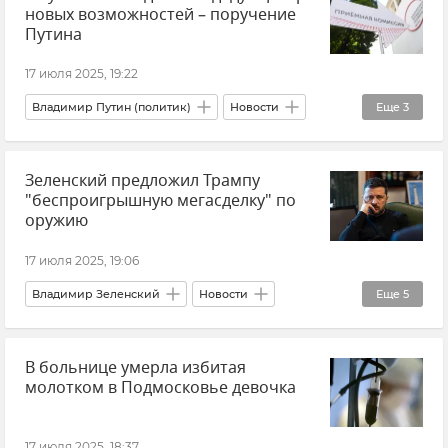
новых возможностей – поручение
Путина
17 июля 2025, 19:22
Владимир Путин (политик)
Новости
Еще
3
Общество
Высшее образование
Зеленский предложил Трампу
Образование в России
"беспроигрышную мегасделку" по
оружию
17 июля 2025, 19:06
Владимир Зеленский
Новости
Еще
5
Оружие
США
Дональд Трамп
В больнице умерла избитая
Украина
молотком в Подмосковье девочка
Поставки западного оружия Украине
17 июля 2025, 18:37