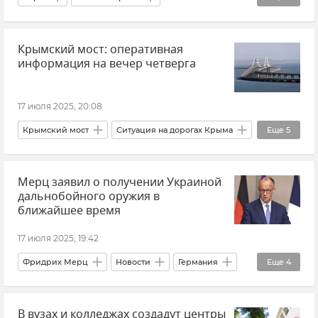
Промышленность в Крыму
Крым
Крымский мост: оперативная
Видео
информация на вечер четверга
17 июля 2025, 20:08
Крымский мост
Ситуация на дорогах Крыма
Еще
5
Крым
Керчь
Тамань
Мерц заявил о получении Украиной
Краснодарский край
дальнобойного оружия в
Очереди на Крымском мосту
ближайшее время
17 июля 2025, 19:42
Фридрих Мерц
Новости
Германия
Еще
4
Великобритания
Оружие
Украина
В вузах и колледжах создадут центры
Поставки западного оружия Украине