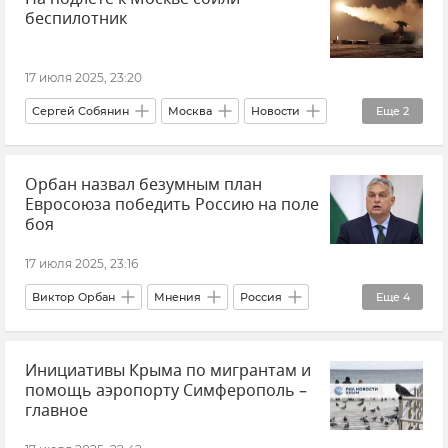
беспилотник
17 июля 2025, 23:20
Сергей Собянин
Москва
Новости
Еще
2
ПВО
Беспилотник (БПЛА, дрон)
Орбан назвал безумным план
Евросоюза победить Россию на поле
боя
17 июля 2025, 23:16
Виктор Орбан
Мнения
Россия
Еще
4
Европа
Европейский Союз (ЕС)
Инициативы Крыма по мигрантам и
Политика
Украина
помощь аэропорту Симферополь –
главное