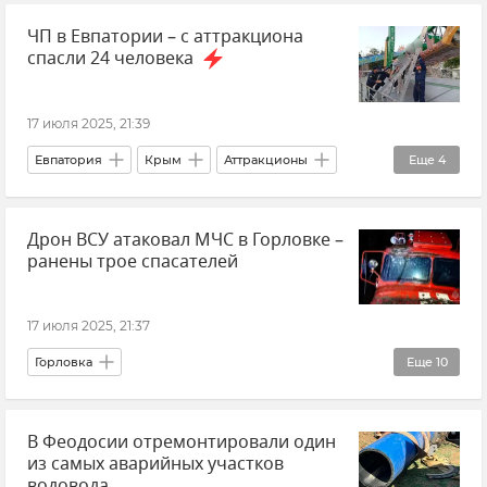
ЧП в Евпатории – с аттракциона
Наука и технологии
спасли 24 человека
17 июля 2025, 21:39
Евпатория
Крым
Аттракционы
Еще
4
МЧС Крыма
Происшествия
Дрон ВСУ атаковал МЧС в Горловке –
Новости Крыма
Общество
ранены трое спасателей
17 июля 2025, 21:37
Горловка
Еще
10
Донецкая Народная Республика (ДНР)
В Феодосии отремонтировали один
Денис Пушилин
из самых аварийных участков
МЧС РФ (Министерство чрезвычайных ситуаций Российской Федерации)
водовода