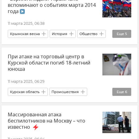
вспоминают о событиях марта 2014
года
11 марта 2025, 06:38
Крымская весна
История
Общество
Еще
5
Крым
Россия
Память
Опрос
При атаке на торговый центр в
Мнения
Курской области погиб 18-летний
юноша
11 марта 2025, 06:29
Курская область
Происшествия
Еще
6
Обстрелы ВСУ
Обстрелы Курской области
Массированная атака
Общество
Александр Хинштейн
беспилотников на Москву – что
ВСУ (Вооруженные силы Украины)
Новости
известно