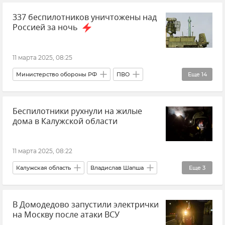
337 беспилотников уничтожены над
Обстрелы ВСУ
Россией за ночь
ВСУ (Вооруженные силы Украины)
Новости
Общество
11 марта 2025, 08:25
Министерство обороны РФ
ПВО
Еще
14
Беспилотник (БПЛА, дрон)
Происшествия
Беспилотники рухнули на жилые
Безопасность
Московская область
дома в Калужской области
Курская область
Брянская область
Белгородская область
Рязанская область
11 марта 2025, 08:22
Калужская область
Липецкая область
Калужская область
Владислав Шапша
Еще
3
Орловская область
Воронежская область
Происшествия
Беспилотник (БПЛА, дрон)
Нижегородская область
Новости
В Домодедово запустили электрички
Новости
на Москву после атаки ВСУ