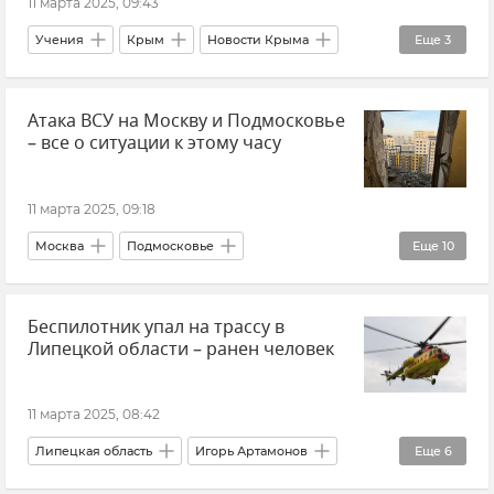
11 марта 2025, 09:43
Учения
Крым
Новости Крыма
Еще
3
Кировский район Крыма
Атака ВСУ на Москву и Подмосковье
Безопасность Республики Крым и Севастополя
– все о ситуации к этому часу
Ограничение движения
11 марта 2025, 09:18
Москва
Подмосковье
Еще
10
Московская область
Происшествия
Беспилотник упал на трассу в
Беспилотник (БПЛА, дрон)
Общество
Липецкой области – ранен человек
ПВО
Новости
Жилье
Пожар
Андрей Воробьев
Сергей Собянин
11 марта 2025, 08:42
Липецкая область
Игорь Артамонов
Еще
6
Происшествия
Беспилотник (БПЛА, дрон)