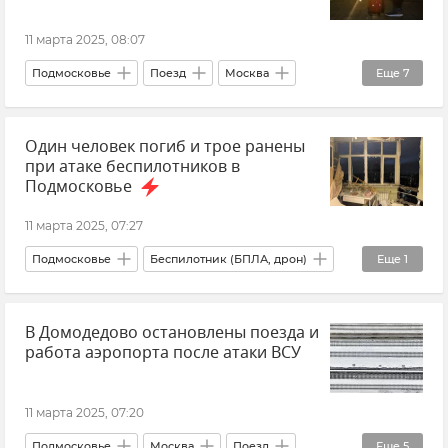
11 марта 2025, 08:07
Подмосковье
Поезд
Москва
Еще
7
Московская железная дорога
Один человек погиб и трое ранены
Московская область
при атаке беспилотников в
Беспилотник (БПЛА, дрон)
Происшествия
Подмосковье
Транспорт
Логистика
Новости
11 марта 2025, 07:27
Подмосковье
Беспилотник (БПЛА, дрон)
Еще
1
Происшествия
В Домодедово остановлены поезда и
работа аэропорта после атаки ВСУ
11 марта 2025, 07:20
Подмосковье
Москва
Поезд
Еще
5