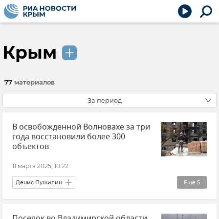
Крым
77
материалов
За период
В освобожденной Волновахе за три
года восстановили более 300
объектов
11 марта 2025, 10:22
Денис Пушилин
Еще
5
Донецкая Народная Республика (ДНР)
Поселок во Владимирской области
Новости СВО
Новости