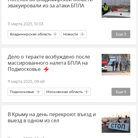
эвакуировали из-за атаки БПЛА
Инфраструктура
Новые регионы России
11 марта 2025, 10:03
Владимирская область
Новости
Еще
3
Беспилотник (БПЛА, дрон)
Эвакуация
Дело о теракте возбуждено после
Происшествия
массированного налета БПЛА на
Подмосковье
11 марта 2025, 09:48
Подмосковье
Московская область
Еще
5
Атака дронов ВСУ на Подмосковье
В Крыму на день перекроют въезд и
СК РФ (Следственный комитет Российской Федерации)
выезд в одном из сел
Теракт
Новости
Украина