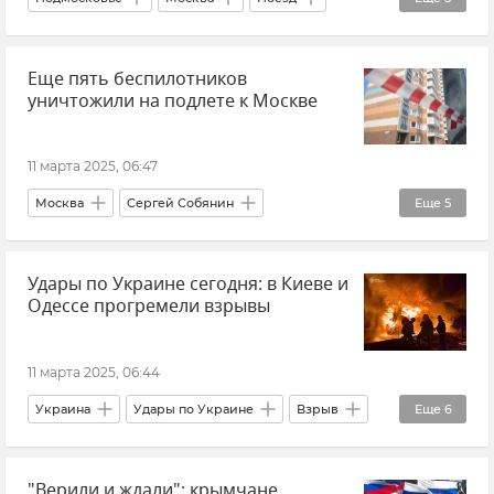
Происшествия
Обстрелы ВСУ
Еще пять беспилотников
Беспилотник (БПЛА, дрон)
Безопасность
уничтожили на подлете к Москве
Новости
11 марта 2025, 06:47
Москва
Сергей Собянин
Еще
5
Беспилотник (БПЛА, дрон)
ПВО
Удары по Украине сегодня: в Киеве и
Безопасность
Происшествия
Новости
Одессе прогремели взрывы
11 марта 2025, 06:44
Украина
Удары по Украине
Взрыв
Еще
6
Киев
Одесса
В мире
Новости
"Верили и ждали": крымчане
Пожар
Виталий Кличко