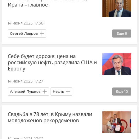
Ирана – главное
Тамань
14 июня 2025, 17:50
Сергей Лавров
Еще
9
Министерство иностранных дел РФ (МИД РФ)
Себе будет дороже: цена на
Иран
Махмуд Аббас
В мире
российскую нефть разделила США и
Ближний Восток
Европу
Обострение между Израилем и Ираном
14 июня 2025, 17:27
Политика
Внешняя политика
Новости
Алексей Пушков
Нефть
Еще
10
Потолок цен на нефть из РФ
Топливо
Свадьба в 78 лет: в Крыму назвали
G7
США
Европейский Союз (ЕС)
молодоженов-рекордсменов
Политика
Экономика
В мире
Новости
Мнения
14 июня 2025, 17:02