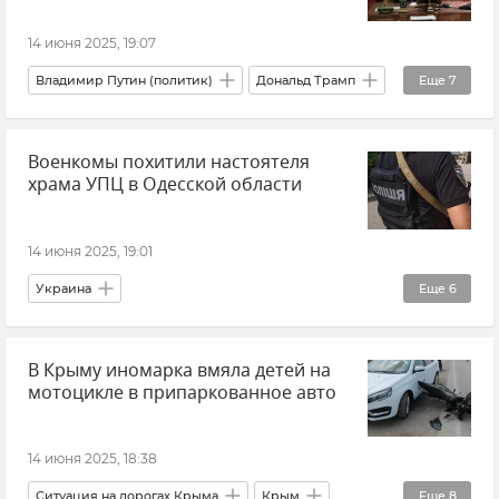
14 июня 2025, 19:07
Владимир Путин (политик)
Дональд Трамп
Еще
7
Иран
Военкомы похитили настоятеля
Обострение между Израилем и Ираном
храма УПЦ в Одесской области
Израиль
Политика
Россия
США
Внешняя политика
14 июня 2025, 19:01
Украина
Еще
6
ТЦК на Украине (территориальный центр комплектования)
В Крыму иномарка вмяла детей на
Украинская православная церковь (УПЦ)
мотоцикле в припаркованное авто
Церковный раскол на Украине
В мире
Мобилизация на Украине
Новости
14 июня 2025, 18:38
Ситуация на дорогах Крыма
Крым
Еще
8