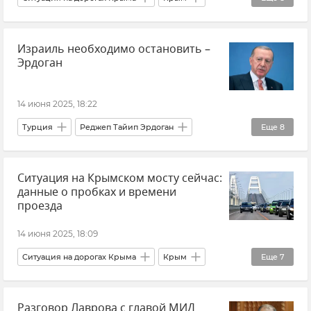
ДТП
Израиль необходимо остановить –
Ситуация на дорогах Крыма и хроника ДТП
Эрдоган
ДТП в Крыму и Севастополе
Происшествия
Ленинский район
Новости Крыма
14 июня 2025, 18:22
Госавтоинспекция Крыма
Турция
Реджеп Тайип Эрдоган
Еще
8
Прокуратура Республики Крым
Обострение между Израилем и Ираном
Ситуация на Крымском мосту сейчас:
Израиль
Иран
Ближний Восток
данные о пробках и времени
Новости
Политика
Внешняя политика
проезда
В мире
14 июня 2025, 18:09
Ситуация на дорогах Крыма
Крым
Еще
7
Крымский мост
Транспорт
Логистика
Разговор Лаврова с главой МИД
Новости
Новости Крыма
Керчь