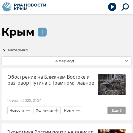
Крым
51
материал
За период
Обострение на Ближнем Востоке и
разговор Путина с Трампом: главное
14 июня 2025, 21:54
Новости
Политика
Крым
Еще
8
Ближний Восток
Иран
Израиль
Экономика России почти не зависит
Россия
США
Новости Крыма