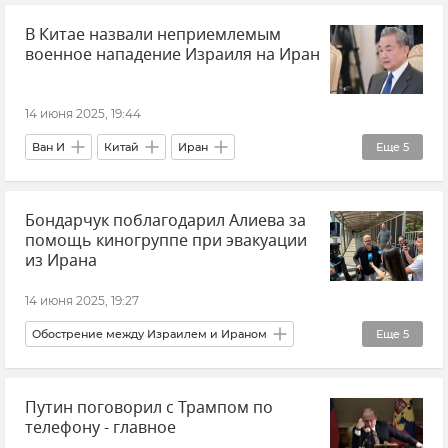
В Китае назвали неприемлемым
ГУ МЧС РФ по Республике Крым
военное нападение Израиля на Иран
Новости Крыма
14 июня 2025, 19:44
Ван И
Китай
Иран
Еще
5
Обострение между Израилем и Ираном
Бондарчук поблагодарил Алиева за
Политика
Израиль
В мире
помощь киногруппе при эвакуации
Новости
из Ирана
14 июня 2025, 19:27
Обострение между Израилем и Ираном
Еще
5
Иран
Федор Бондарчук
Россия
Путин поговорил с Трампом по
Новости
Азербайджан
телефону - главное