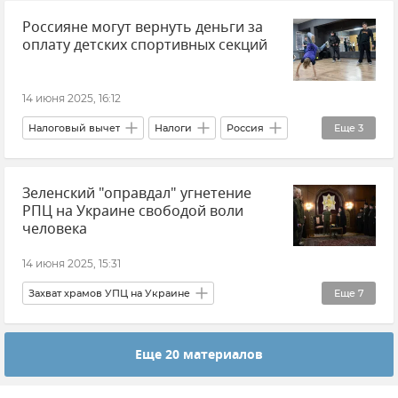
Россияне могут вернуть деньги за
оплату детских спортивных секций
14 июня 2025, 16:12
Налоговый вычет
Налоги
Россия
Еще
3
Общество
Спорт
дети
Зеленский "оправдал" угнетение
РПЦ на Украине свободой воли
человека
14 июня 2025, 15:31
Захват храмов УПЦ на Украине
Еще
7
Украинская православная церковь (УПЦ)
Еще 20 материалов
Церковный раскол на Украине
Владимир Зеленский
Украина