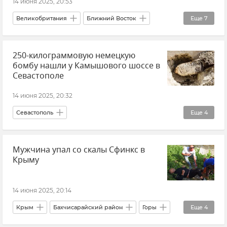
14 июня 2025, 20:53
Великобритания
Ближний Восток
Еще
7
Иран
250-килограммовую немецкую
Обострение между Израилем и Ираном
бомбу нашли у Камышового шоссе в
Израиль
Кир Стармер
В мире
Севастополе
Безопасность
Новости
14 июня 2025, 20:32
Севастополь
Еще
4
Утилизация взрывоопасных предметов в Крыму
Мужчина упал со скалы Сфинкс в
МЧС РФ (Министерство чрезвычайных ситуаций Российской Федерации)
Крыму
Безопасность Республики Крым и Севастополя
Новости Севастополя
14 июня 2025, 20:14
Крым
Бахчисарайский район
Горы
Еще
4
Горы Крыма
Происшествия