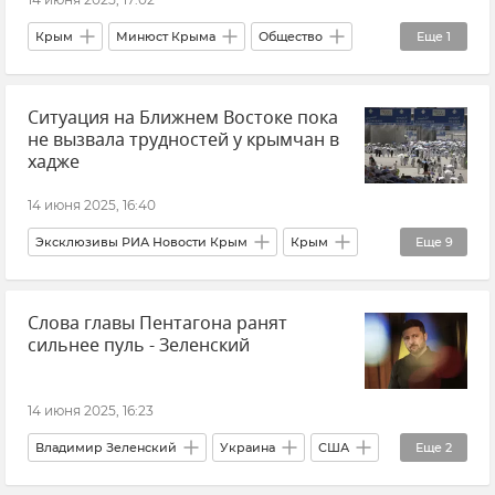
Крым
Минюст Крыма
Общество
Еще
1
Новости Крыма
Ситуация на Ближнем Востоке пока
не вызвала трудностей у крымчан в
хадже
14 июня 2025, 16:40
Эксклюзивы РИА Новости Крым
Крым
Еще
9
ДУМК (Духовное управление мусульман Крыма)
Слова главы Пентагона ранят
Мусульмане
В мире
Иран
сильнее пуль - Зеленский
Обострение между Израилем и Ираном
Израиль
Новости
14 июня 2025, 16:23
Айдер Аджимамбетов
Хадж
Владимир Зеленский
Украина
США
Еще
2
Пит Хегсет
Новости