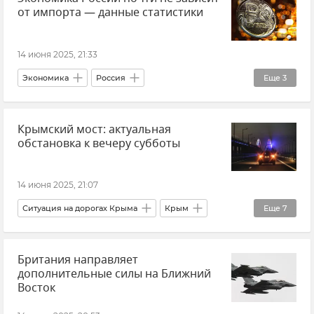
от импорта — данные статистики
Главное за день
В мире
14 июня 2025, 21:33
Экономика
Россия
Еще
3
ВВП (Валовый внутренний продукт)
Импорт
Крымский мост: актуальная
Новости
обстановка к вечеру субботы
14 июня 2025, 21:07
Ситуация на дорогах Крыма
Крым
Еще
7
Крымский мост
Транспорт
Логистика
Британия направляет
Керчь
Тамань
Новости
дополнительные силы на Ближний
Новости Крыма
Восток