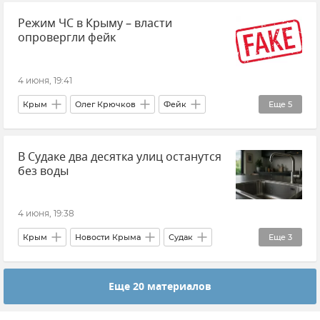
Режим ЧС в Крыму – власти
ПМЭФ
опровергли фейк
4 июня, 19:41
Крым
Олег Крючков
Фейк
Еще
5
Режим ЧС
Новости Крыма
Общество
В Судаке два десятка улиц останутся
Безопасность Республики Крым и Севастополя
без воды
Атака ВСУ на Крым 4 июня 2026 года
4 июня, 19:38
Крым
Новости Крыма
Судак
Еще
3
Водоснабжение
Вода Крыма
Еще 20 материалов
Вода в Крыму