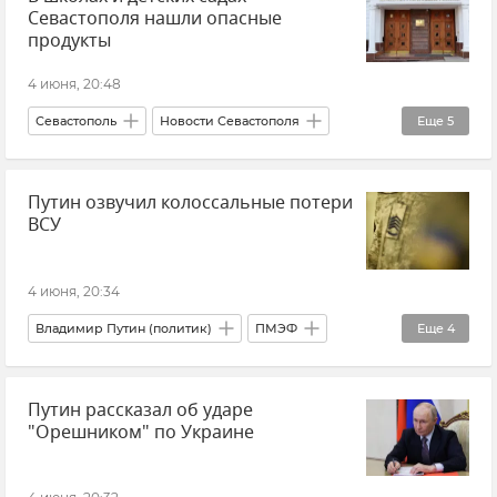
Севастополя нашли опасные
продукты
4 июня, 20:48
Севастополь
Новости Севастополя
Еще
5
Школа
Детский сад
Питание
Путин озвучил колоссальные потери
Прокуратура города Севастополя
ВСУ
Происшествия
4 июня, 20:34
Владимир Путин (политик)
ПМЭФ
Еще
4
Потери ВСУ
Путин рассказал об ударе
ВСУ (Вооруженные силы Украины)
"Орешником" по Украине
Новости СВО
Новости