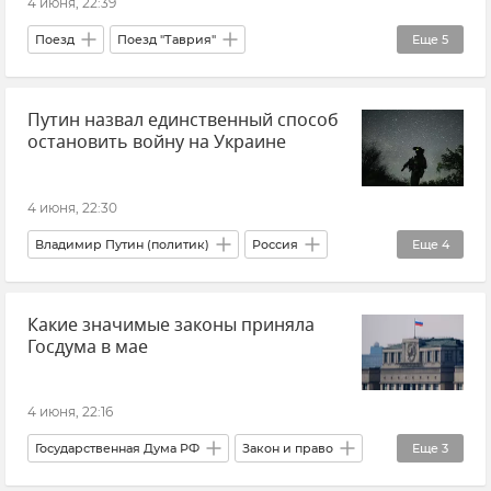
4 июня, 22:39
Поезд
Поезд "Таврия"
Еще
5
Железные дороги Крыма
Путин назвал единственный способ
Расписание поездов в Крыму
остановить войну на Украине
Гранд Сервис Экспресс
Логистика
Новости Крыма
4 июня, 22:30
Владимир Путин (политик)
Россия
Еще
4
Украина
Новости СВО
Политика
Какие значимые законы приняла
Внешняя политика
Госдума в мае
4 июня, 22:16
Государственная Дума РФ
Закон и право
Еще
3
Новости Крыма
Мнения