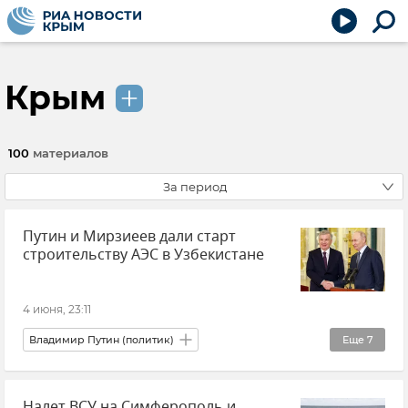
Крым
100
материалов
За период
Путин и Мирзиеев дали старт
строительству АЭС в Узбекистане
4 июня, 23:11
Владимир Путин (политик)
Еще
7
Шавкат Мирзиеев
Узбекистан
Россия
Налет ВСУ на Симферополь и
Новости
АЭС
Атомная энергетика