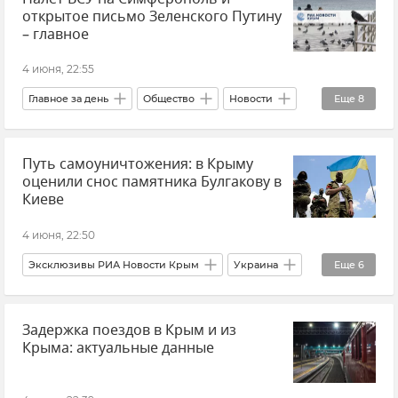
открытое письмо Зеленского Путину
Новости
– главное
4 июня, 22:55
Главное за день
Общество
Новости
Еще
8
Крым
Украина
Россия
В мире
Путь самоуничтожения: в Крыму
Политика
Атаки ВСУ
Севастополь
оценили снос памятника Булгакову в
Топливо
Киеве
4 июня, 22:50
Эксклюзивы РИА Новости Крым
Украина
Еще
6
В мире
Декоммунизация
Мнения
Задержка поездов в Крым и из
Михаил Булгаков
Памятники
Крыма: актуальные данные
Наталья Киселева