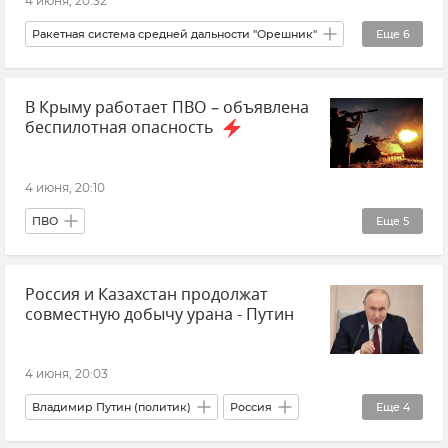
4 июня, 20:32
Ракетная система средней дальности "Орешник"
Еще
6
Владимир Путин (политик)
Украина
В Крыму работает ПВО – объявлена
Новости СВО
Армия и флот
Новости
беспилотная опасность
Вооруженные силы России
4 июня, 20:10
ПВО
Еще
5
Безопасность Республики Крым и Севастополя
Россия и Казахстан продолжат
Беспилотник (БПЛА, дрон)
Крым
совместную добычу урана - Путин
Новости Крыма
Срочные новости Крыма
4 июня, 20:03
Владимир Путин (политик)
Россия
Еще
4
Казахстан
Экономика
Политика