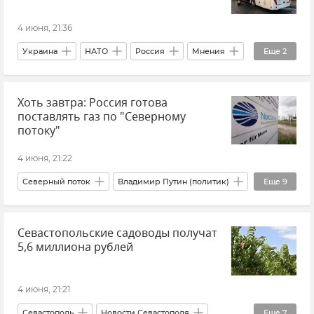
4 июня, 21:36
Украина
НАТО
Россия
Мнения
Еще
2
Владимир Шаповалов
Новости СВО
Хоть завтра: Россия готова
поставлять газ по "Северному
потоку"
4 июня, 21:22
Северный поток
Владимир Путин (политик)
Еще
9
Россия
Газ
Газоснабжение
Севастопольские садоводы получат
Газопровод
Европейский Союз (ЕС)
5,6 миллиона рублей
Европа
Германия
США
Новости
4 июня, 21:21
Севастополь
Новости Севастополя
Еще
7