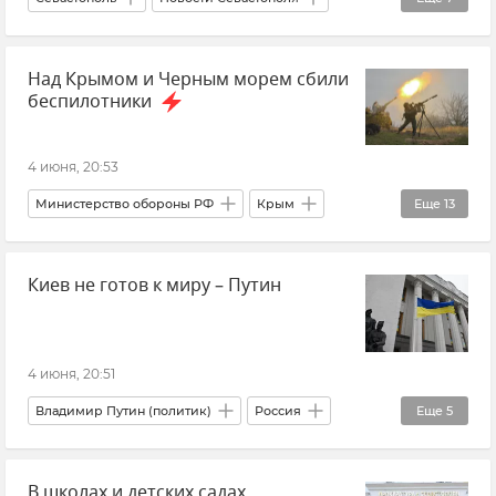
Крым
Новости Крыма
Сады Крыма
Над Крымом и Черным морем сбили
Сады
Экономика
Экономика Крыма
беспилотники
Правительство Севастополя
4 июня, 20:53
Министерство обороны РФ
Крым
Еще
13
Черное море
Белгородская область
Киев не готов к миру – Путин
Брянская область
Курская область
ПВО
Беспилотник (БПЛА, дрон)
Атаки ВСУ
Атаки ВСУ на Крым
4 июня, 20:51
Безопасность Республики Крым и Севастополя
Владимир Путин (политик)
Россия
Еще
5
Безопасность
Новости СВО
Новости
Украина
Новости СВО
Политика
Новости Крыма
В школах и детских садах
Внешняя политика
Новости