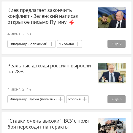
Киев предлагает закончить
Леонид Ивлев
конфликт - Зеленский написал
открытое письмо Путину
4 июня, 21:58
Владимир Зеленский
Украина
Еще
7
Владимир Путин (политик)
Россия
Реальные доходы россиян выросли
Новости СВО
Политика
на 28%
Внешняя политика
Новости
Переговоры
4 июня, 21:44
Владимир Путин (политик)
Россия
Еще
3
Экономика
Новости
ПМЭФ
"Ставки очень высоки": ВСУ с поля
боя переходят на теракты