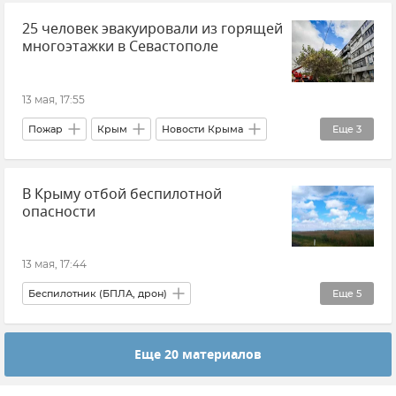
25 человек эвакуировали из горящей
Новости
Крым
Новости Крыма
многоэтажки в Севастополе
Минтранс Крыма
13 мая, 17:55
Пожар
Крым
Новости Крыма
Еще
3
Севастополь
Новости Севастополя
В Крыму отбой беспилотной
МЧС Севастополя
опасности
13 мая, 17:44
Беспилотник (БПЛА, дрон)
Еще
5
Безопасность Республики Крым и Севастополя
Еще 20 материалов
Крым
Новости Крыма
Атаки ВСУ на Крым