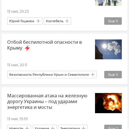
13 мая, 20:23
Юрий Гоцанюк
Коктебель
Еще
5
Набережная
Набережные Крыма
Отбой беспилотной опасности в
Реконструкция набережной в Коктебеле
Крыму
Новости Крыма
Крым
13 мая, 20:11
Безопасность Республики Крым и Севастополя
Еще
5
ГУ МЧС РФ по Республике Крым
Крым
Массированная атака на железную
Новости Крыма
Беспилотник (БПЛА, дрон)
дорогу Украины – под ударами
Атаки ВСУ на Крым
энергетика и мосты
13 мая, 19:59
Новости
Украина
Энергетика
Еще
2