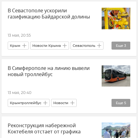
Атаки ВСУ
В Севастополе ускорили
Внешняя торговля
газификацию Байдарской долины
13 мая, 20:55
Крым
Новости Крыма
Севастополь
Еще
3
Новости Севастополя
Газификация Крыма
В Симферополе на линию вывели
Михаил Развожаев
новый троллейбус
13 мая, 20:40
Крымтроллейбус
Новости
Еще
5
Симферополь
Транспорт
Реконструкция набережной
Общественный транспорт
Крым
Коктебеля отстает от графика
Новости Крыма