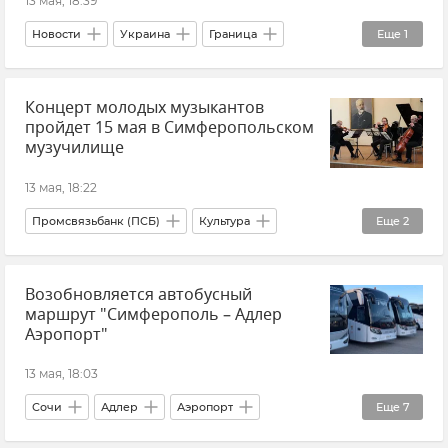
13 мая, 18:39
Новости
Украина
Граница
Еще
1
Словакия
Концерт молодых музыкантов
пройдет 15 мая в Симферопольском
музучилище
13 мая, 18:22
Промсвязьбанк (ПСБ)
Культура
Еще
2
Музыка
Симферополь
Возобновляется автобусный
маршрут "Симферополь – Адлер
Аэропорт"
13 мая, 18:03
Сочи
Адлер
Аэропорт
Еще
7
Симферополь
Автобус
Транспорт