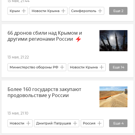
13 мая, 21:44
Крым
Новости Крыма
Симферополь
Еще
2
Парк им. Тренева в Симферополе
Оркестр
66 дронов сбили над Крымом и
другими регионами России
13 мая, 21:22
Министерство обороны РФ
Новости Крыма
Еще
14
Крым
Новости
Белгородская область
Более 160 государств закупают
Брянская область
Калужская область
продовольствие у России
Курская область
Новгородская область
Псковская область
Смоленская область
13 мая, 21:10
Тверская область
Московская область
Новости
Дмитрий Патрушев
Россия
Еще
4
ПВО
Беспилотник (БПЛА, дрон)
Новости
Экономика
Торговля