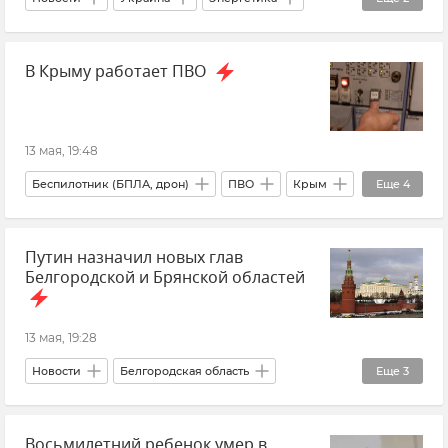
Железная дорога
Удары по Украине
В Крыму работает ПВО
13 мая, 19:48
Беспилотник (БПЛА, дрон)
ПВО
Крым
Еще
4
Новости Крыма
Срочные новости Крыма
Путин назначил новых глав
Безопасность Республики Крым и Севастополя
Белгородской и Брянской областей
ГУ МЧС РФ по Республике Крым
13 мая, 19:28
Новости
Белгородская область
Еще
3
Брянская область
Восьмилетний ребенок умер в
Владимир Путин (политик)