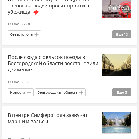
тревога – людей просят пройти в
убежища
13 мая, 22:01
Севастополь
Еще
10
Воздушная тревога в Севастополе
После схода с рельсов поезда в
Михаил Развожаев
Белгородской области восстановили
Безопасность Республики Крым и Севастополя
движение
Безопасность
Атаки ВСУ
13 мая, 21:52
Атаки ВСУ на Крым
Новости Севастополя
Новости
Белгородская область
Еще
3
Новости Крыма
Срочные новости Крыма
Железная дорога
Электричка
Крым
В центре Симферополя зазвучат
Происшествия
марши и вальсы