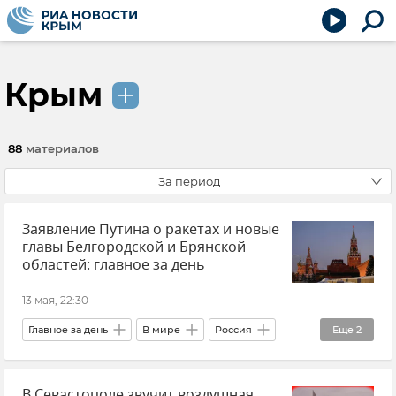
Крым
88
материалов
За период
Заявление Путина о ракетах и новые
главы Белгородской и Брянской
областей: главное за день
13 мая, 22:30
Главное за день
В мире
Россия
Еще
2
Новости
Крым
В Севастополе звучит воздушная