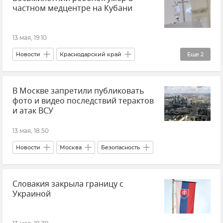
частном медцентре на Кубани
Кадровые перестановки
13 мая, 19:10
Новости
Краснодарский край
Еще
2
Происшествия
В Москве запретили публиковать
СК РФ (Следственный комитет Российской Федерации)
фото и видео последствий терактов
и атак ВСУ
13 мая, 18:50
Новости
Москва
Безопасность
Словакия закрыла границу с
Украиной