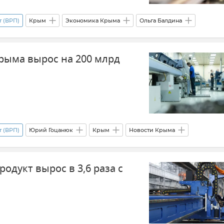
 (ВРП)
Крым
Экономика Крыма
Ольга Балдина
рыма вырос на 200 млрд
 (ВРП)
Юрий Гоцанюк
Крым
Новости Крыма
одукт вырос в 3,6 раза с
в