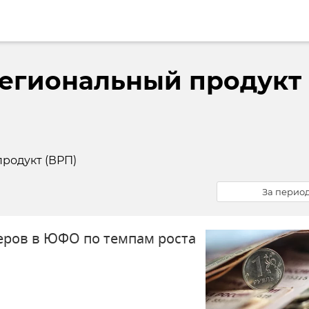
егиональный продукт
родукт (ВРП)
За перио
еров в ЮФО по темпам роста