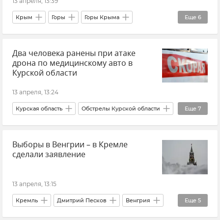
13 апреля, 13:39
Крым
Горы
Горы Крыма
Еще
6
Погода в Крыму
Крымская погода
Два человека ранены при атаке
Крымский гидрометцентр
Ай-Петри
дрона по медицинскому авто в
Ангарский перевал
Новости Крыма
Курской области
13 апреля, 13:24
Курская область
Обстрелы Курской области
Еще
7
Александр Хинштейн
Атаки ВСУ
Выборы в Венгрии – в Кремле
Обстрелы ВСУ
Беспилотник (БПЛА, дрон)
сделали заявление
Происшествия
Новости СВО
Новости
13 апреля, 13:15
Кремль
Дмитрий Песков
Венгрия
Еще
5
Выборы
Политика
Внешняя политика