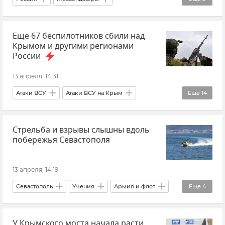
Национальный мессенджер МАКС
Новости
Еще 67 беспилотников сбили над
Цифровая безопасность
Крымом и другими регионами
России
13 апреля, 14:31
Атаки ВСУ
Атаки ВСУ на Крым
Еще
14
Министерство обороны РФ
Крым
Стрельба и взрывы слышны вдоль
Черное море
Беспилотник (БПЛА, дрон)
побережья Севастополя
Безопасность Республики Крым и Севастополя
Безопасность
Белгородская область
13 апреля, 14:19
Брянская область
Вологодская область
Севастополь
Учения
Армия и флот
Еще
4
Курская область
Новости
Михаил Развожаев
Новости Севастополя
Новости Крыма
Новости СВО
У Крымского моста начала расти
Безопасность Республики Крым и Севастополя