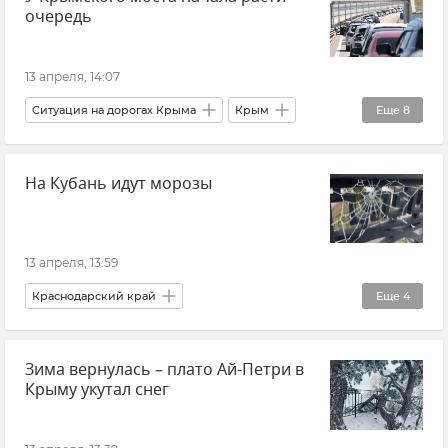
очередь
Срочные новости Крыма
Крым
13 апреля, 14:07
Ситуация на дорогах Крыма
Крым
Еще
8
Крымский мост
На Кубань идут морозы
Очереди на Крымском мосту
Транспорт
Логистика
Керчь
Тамань
Новости
Новости Крыма
13 апреля, 13:59
Краснодарский край
Еще
4
МЧС Краснодарского края
Погода
Зима вернулась – плато Ай-Петри в
Заморозки
Новости
Крыму укутал снег