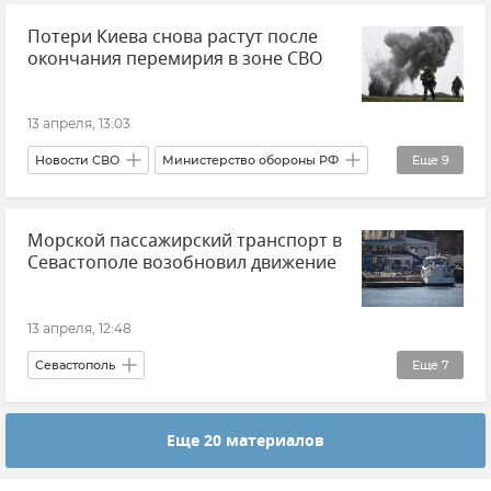
Потери Киева снова растут после
В мире
Новости
окончания перемирия в зоне СВО
13 апреля, 13:03
Новости СВО
Министерство обороны РФ
Еще
9
Вооруженные силы России
Морской пассажирский транспорт в
ВСУ (Вооруженные силы Украины)
Севастополе возобновил движение
Потери ВСУ
Группировка войск "Южная"
Группировка войск "Север"
13 апреля, 12:48
Группировка войск "Восток"
Севастополь
Еще
7
Группировка войск "Запад"
Паромы и катера в Севастополе
Транспорт
Группировка войск "Днепр"
Еще 20 материалов
Общественный транспорт
Группировка войск "Центр"
Морской транспорт