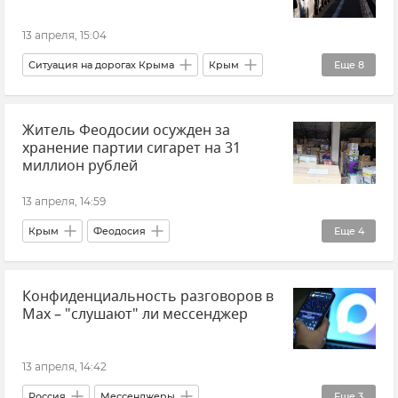
13 апреля, 15:04
Ситуация на дорогах Крыма
Крым
Еще
8
Крымский мост
Житель Феодосии осужден за
Очереди на Крымском мосту
Транспорт
хранение партии сигарет на 31
Логистика
Керчь
Тамань
миллион рублей
Новости
Новости Крыма
13 апреля, 14:59
Крым
Феодосия
Еще
4
Прокуратура Республики Крым
Конфиденциальность разговоров в
Уголовный кодекс
Приговор
Мax – "слушают" ли мессенджер
Правосудие
13 апреля, 14:42
Россия
Мессенджеры
Еще
3