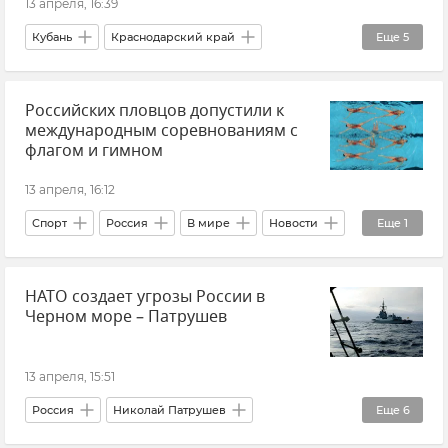
13 апреля, 16:39
Кубань
Краснодарский край
Еще
5
МВД по Краснодарскому краю
Российских пловцов допустили к
Происшествия
ДТП
Армавир
международным соревнованиям с
Новости
флагом и гимном
13 апреля, 16:12
Спорт
Россия
В мире
Новости
Еще
1
Плавание
НАТО создает угрозы России в
Черном море – Патрушев
13 апреля, 15:51
Россия
Николай Патрушев
Еще
6
Черное море
НАТО
Контингент НАТО