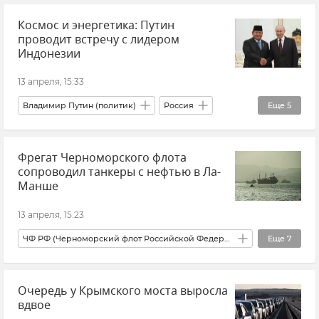
Космос и энергетика: Путин
Румыния
Безопасность
Новости
проводит встречу с лидером
Индонезии
13 апреля, 15:33
Владимир Путин (политик)
Россия
Еще
5
Индонезия
Политика
Фрегат Черноморского флота
Внешняя политика
Новости
сопроводил танкеры с нефтью в Ла-
Экономика
Манше
13 апреля, 15:23
ЧФ РФ (Черноморский флот Российской Федерации)
Еще
7
Россия
В мире
Безопасность
Очередь у Крымского моста выросла
Великобритания
Армия и флот
вдвое
Новости
Николай Патрушев