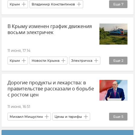
Крым
Владимир Константинов
Еще
7
Государственный совет РК (Госсовет)
В Крыму изменен график движения
Топливо
Топливо в Крыму
восьми электричек
Дефицит топлива в Крыму
Продукты
Новости Крыма
Мнения
11 июня, 17:14
Крым
Новости Крыма
Электричка
Еще
2
ЮППК "Южная пригородная пассажирская компания"
Дорогие продукты и лекарства: в
Железные дороги Крыма
правительстве рассказали о борьбе
с ростом цен
11 июня, 16:51
Михаил Мишустин
Цены и тарифы
Еще
5
Продукты
Россия
Общество