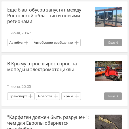
Еще 6 автобусов запустят между
Заповедники Крыма
Отдых в Крыму
Ростовской областью и новыми
Туризм в Крыму
регионами
11 июня, 20:47
Автобус
Автобусное сообщение
Еще
4
Ростовская область
Новые регионы России
В Крыму втрое вырос спрос на
Росавтотранс
Новости
мопеды и электромотоциклы
11 июня, 20:05
Транспорт
Новости
Крым
Еще
3
Новости Крыма
Торговля
Статистика
"Карфаген должен быть разрушен":
чем для Европы обернется