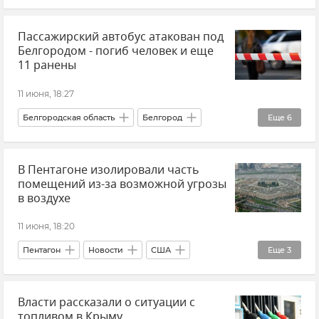
Европейский Союз (ЕС)
Ливан
Иран
Пассажирский автобус атакован под
Дональд Трамп
США
Крым
Белгородом - погиб человек и еще
Новости Крыма
11 ранены
11 июня, 18:27
Белгородская область
Белгород
Еще
6
Обстрелы Белгородской области
Автобус
В Пентагоне изолировали часть
Автобусное сообщение
Новости
помещений из-за возможной угрозы
Атаки ВСУ
Происшествия
в воздухе
11 июня, 18:20
Пентагон
Новости
США
Еще
3
Происшествия
Власти рассказали о ситуации с
Безопасность Республики Крым и Севастополя
топливом в Крыму