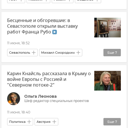
Бесценные и обгоревшие: в
Севастополе открыли выставку
работ Франца Рубо
11 июня, 18:52
Севастополь
Михаил Смородкин
Еще
7
Удар ВСУ по Панораме "Оборона Севастополя"
Карин Кнайсль рассказала в Крыму о
панорама
Рубо
Новости Севастополя
войне Европы с Россией и
Новости Крыма
Выставка
Видео
"Северном потоке-2"
Ольга Леонова
Шеф-редактор специальных проектов
11 июня, 18:40
Политика
Австрия
Еще
7