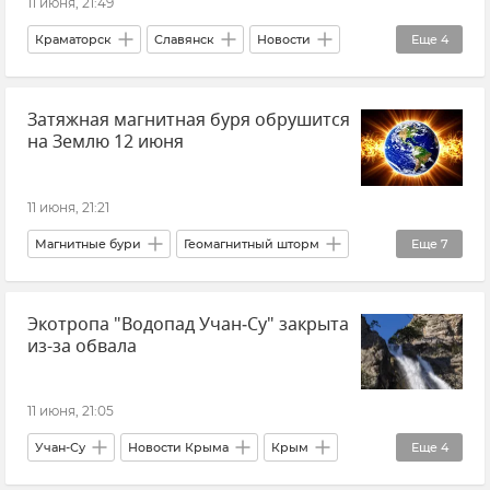
11 июня, 21:49
Краматорск
Славянск
Новости
Еще
4
Новости СВО
Украина
Затяжная магнитная буря обрушится
ВСУ (Вооруженные силы Украины)
на Землю 12 июня
Вооруженные силы России
11 июня, 21:21
Магнитные бури
Геомагнитный шторм
Еще
7
Лаборатория солнечной астрономии ИКИ РАН
Экотропа "Водопад Учан‑Су" закрыта
Вспышки на Солнце
Солнце
космос
из-за обвала
Земля
Новости
Метеозависимость
11 июня, 21:05
Учан-Су
Новости Крыма
Крым
Еще
4
ФГБУ "Заповедный Крым"