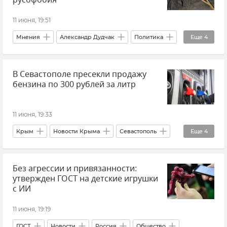
русофобия
11 июня, 19:51
Мнения
Александр Дудчак
Политика
Еще
4
Внешняя политика
Россия
Европа
В Севастополе пресекли продажу
Европейский Союз (ЕС)
бензина по 300 рублей за литр
11 июня, 19:33
Крым
Новости Крыма
Севастополь
Еще
4
Новости Севастополя
Полиция Севастополя
Без агрессии и привязанности:
Дефицит топлива в Крыму
Топливо в Крыму
утвержден ГОСТ на детские игрушки
с ИИ
11 июня, 19:19
ГОСТ
Новости
Россия
Общество