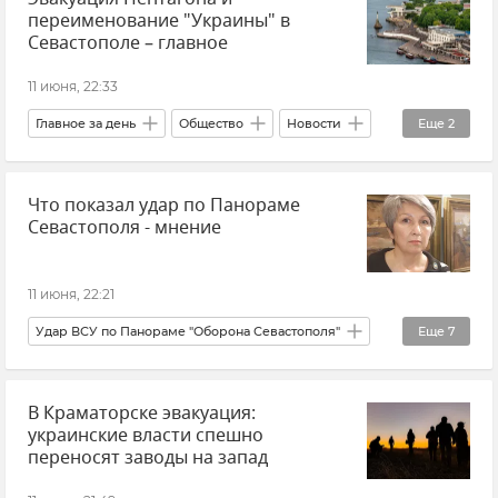
переименование "Украины" в
Севастополе – главное
11 июня, 22:33
Главное за день
Общество
Новости
Еще
2
Крым
В мире
Что показал удар по Панораме
Севастополя - мнение
11 июня, 22:21
Удар ВСУ по Панораме "Оборона Севастополя"
Еще
7
Севастополь
Новости Севастополя
В Краматорске эвакуация:
Крым
Новости Крыма
Мнения
украинские власти спешно
Татьяна Щербакова
переносят заводы на запад
Эксклюзивы РИА Новости Крым