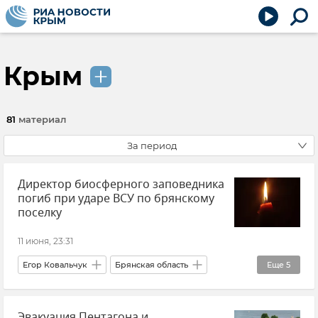
Крым
81
материал
За период
Директор биосферного заповедника
погиб при ударе ВСУ по брянскому
поселку
11 июня, 23:31
Егор Ковальчук
Брянская область
Еще
5
Происшествия
Новости
Атаки ВСУ
Эвакуация Пентагона и
Утраты
Заповедники