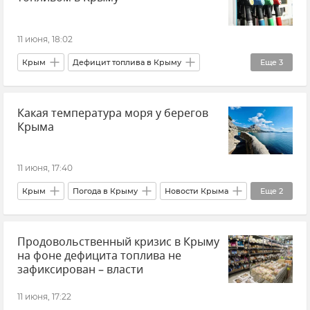
В мире
11 июня, 18:02
Крым
Дефицит топлива в Крыму
Еще
3
Топливо в Крыму
Владимир Константинов
Какая температура моря у берегов
Государственный совет РК (Госсовет)
Крыма
11 июня, 17:40
Крым
Погода в Крыму
Новости Крыма
Еще
2
Татьяна Любецкая
Продовольственный кризис в Крыму
Крымский гидрометцентр
на фоне дефицита топлива не
зафиксирован – власти
11 июня, 17:22