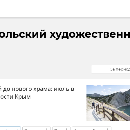
ольский художествен
За перио
 до нового храма: июль в
вости Крым