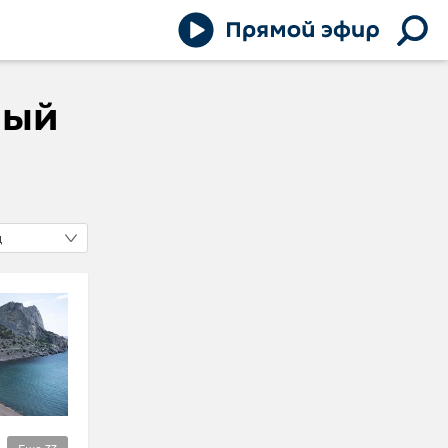
ный
д