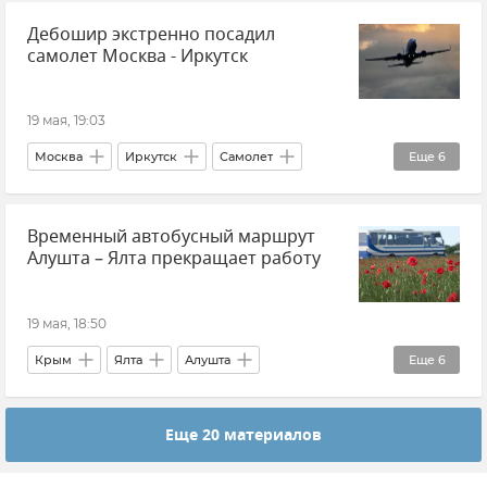
Дебошир экстренно посадил
Расписание поездов в Крыму
самолет Москва - Иркутск
Гранд Сервис Экспресс
Новости Крыма
Транспорт
Логистика
19 мая, 19:03
Санкт-Петербург
Москва
Иркутск
Самолет
Еще
6
Происшествия
Авиация
Новости
Временный автобусный маршрут
Общество
Алушта – Ялта прекращает работу
МВД РФ (Министерство внутренних дел Российской Федерации)
Ирина Волк
19 мая, 18:50
Крым
Ялта
Алушта
Еще
6
Минтранс Крыма
Логистика
Еще 20 материалов
Автобусное сообщение
Транспорт
Общественный транспорт
Новости Крыма