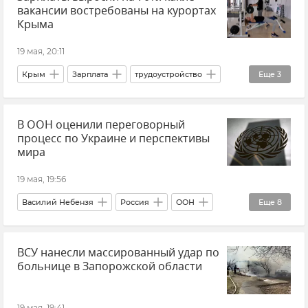
вакансии востребованы на курортах
Крыма
19 мая, 20:11
Крым
Зарплата
трудоустройство
Еще
3
Рынок труда
Общество
В ООН оценили переговорный
Новости Крыма
процесс по Украине и перспективы
мира
19 мая, 19:56
Василий Небензя
Россия
ООН
Еще
8
Коллективный Запад
ВСУ нанесли массированный удар по
Поставки западного оружия Украине
больнице в Запорожской области
Переговоры
Политика
Внешняя политика
Новости
В мире
19 мая, 19:41