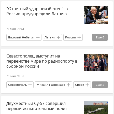
"Ответный удар неизбежен": в
России предупредили Латвию
19 мая, 21:41
Василий Небензя
Латвия
Россия
Еще
6
Безопасность
В мире
Севастополец выступит на
Беспилотник (БПЛА, дрон)
Новости
первенстве мира по радиоспорту в
ООН
Совет безопасности ООН
сборной России
19 мая, 21:31
Севастополь
Михаил Развожаев
Спорт
Еще
2
Новости Севастополя
Россия
Двухместный Су-57 совершил
первый испытательный полет