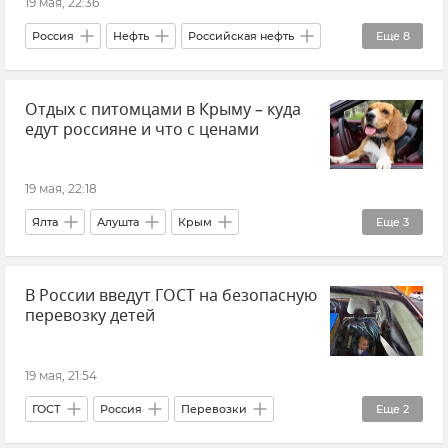
19 мая, 22:36
Новости Крыма
Россия
Нефть
Российская нефть
Еще
8
США
Санкции
Отдых с питомцами в Крыму – куда
Санкции против России
Индия
едут россияне и что с ценами
Политика
Внешняя политика
Мнения
Вадим Колесниченко
19 мая, 22:18
Ялта
Алушта
Крым
Еще
3
Отдых в Крыму
Туризм в Крыму
В России введут ГОСТ на безопасную
Рейтинг
перевозку детей
19 мая, 21:54
ГОСТ
Россия
Перевозки
Еще
2
Новости
дети