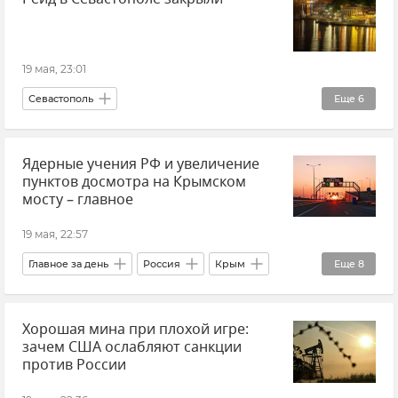
Отключение электроэнергии
Новости
19 мая, 23:01
Севастополь
Еще
6
Паромы и катера в Севастополе
Транспорт
Ядерные учения РФ и увеличение
Общественный транспорт
пунктов досмотра на Крымском
Морской транспорт
мосту – главное
Департамент транспорта Севастополя
19 мая, 22:57
Новости Севастополя
Главное за день
Россия
Крым
Еще
8
Александр Бутягин
Байкал
Хорошая мина при плохой игре:
Ядерное оружие
Ядерное сдерживание
зачем США ослабляют санкции
Ядерная триада
Новости
против России
Керченская паромная переправа