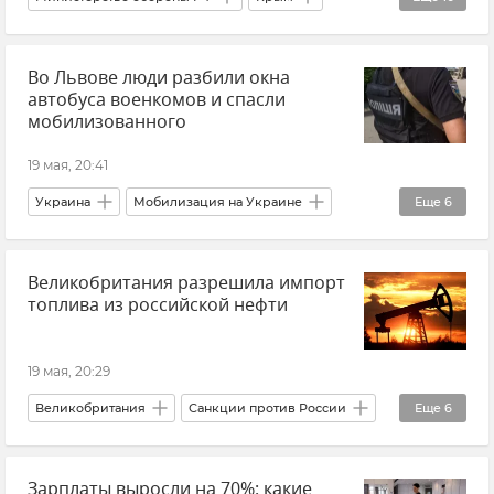
Беспилотник (БПЛА, дрон)
Атаки ВСУ
Во Львове люди разбили окна
Атаки ВСУ на Крым
автобуса военкомов и спасли
Безопасность Республики Крым и Севастополя
мобилизованного
Безопасность
Новости СВО
ПВО
19 мая, 20:41
Новости
Новости Крыма
Украина
Мобилизация на Украине
Еще
6
Срочные новости Крыма
ВСУ (Вооруженные силы Украины)
В мире
Великобритания разрешила импорт
Львов
Общество
Новости
топлива из российской нефти
Новости СВО
19 мая, 20:29
Великобритания
Санкции против России
Еще
6
Санкции
Нефть
Российская нефть
Зарплаты выросли на 70%: какие
В мире
Экономика
Новости