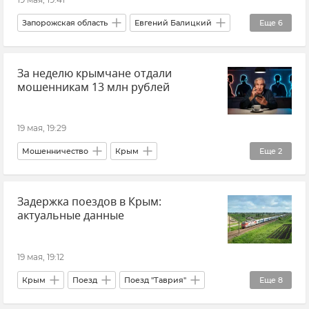
США
Запорожская область
Евгений Балицкий
Еще
6
Атаки ВСУ
Обстрелы ВСУ
За неделю крымчане отдали
Происшествия
Новые регионы России
мошенникам 13 млн рублей
Новости СВО
Новости
19 мая, 19:29
Мошенничество
Крым
Еще
2
Новости Крыма
МВД по Республике Крым
Задержка поездов в Крым:
актуальные данные
19 мая, 19:12
Крым
Поезд
Поезд "Таврия"
Еще
8
Крымский мост
Железные дороги Крыма