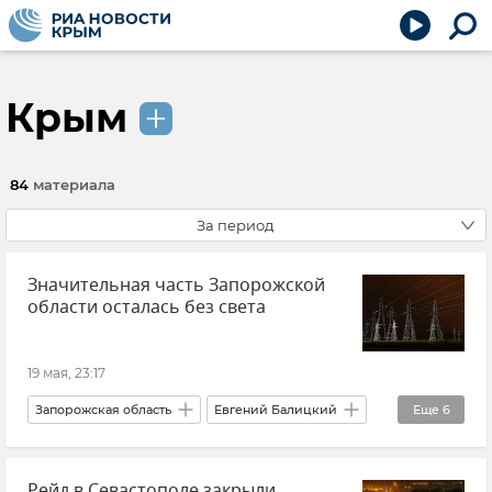
Крым
84
материала
За период
Значительная часть Запорожской
области осталась без света
19 мая, 23:17
Запорожская область
Евгений Балицкий
Еще
6
Новые регионы России
Энергетика
Рейд в Севастополе закрыли
Электроэнергия
Электросети