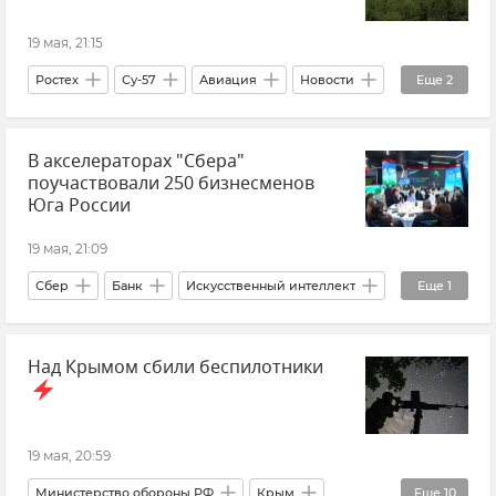
19 мая, 21:15
Ростех
Су-57
Авиация
Новости
Еще
2
Денис Мантуров
Россия
В акселераторах "Сбера"
поучаствовали 250 бизнесменов
Юга России
19 мая, 21:09
Сбер
Банк
Искусственный интеллект
Еще
1
IT-технологии
Над Крымом сбили беспилотники
19 мая, 20:59
Министерство обороны РФ
Крым
Еще
10