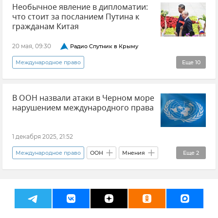
Необычное явление в дипломатии:
что стоит за посланием Путина к
гражданам Китая
20 мая, 09:30
Радио Спутник в Крыму
Международное право
Еще
10
Радио "Спутник в Крыму"
В ООН назвали атаки в Черном море
Вадим Колесниченко
Политика
нарушением международного права
Внешняя политика
Россия
Китай
США
Владимир Путин (политик)
1 декабря 2025, 21:52
Дональд Трамп
Международное право
ООН
Мнения
Еще
2
Си Цзиньпин (председатель КНР)
Новости
Черное море