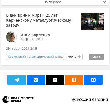
За период
В дни войн и мира: 125 лет
Керченскому металлургическому
заводу
Анна Карпенко
Корреспондент
29 января 2025, 20:11
Керченский металлургический завод
Керчь
Еще
8
Производство
Производство в Крыму
Эксклюзивы РИА Новости Крым
Крым
Экономика
Экономика Крыма
История
Новости Крыма